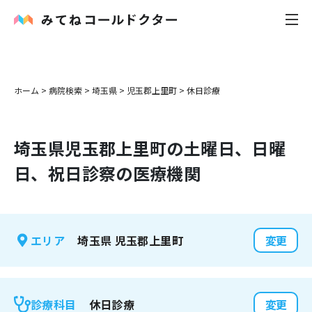
内科
ホーム
>
病院検索
>
埼玉県
>
児玉郡上里町
>
休日診療
小児科
埼玉県
児玉郡上里町
の土曜日、日曜
花粉症
日、祝日診察の医療機関
皮膚科
感染症
埼玉県
児玉郡上里町
エリア
変更
お役立ち記事
お知らせ
休日診療
診療科目
変更