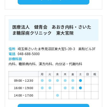
医療法人 健青会 あおき内科・さいた
ま糖尿病クリニック 東大宮院
住所
埼玉県さいたま市見沼区東大宮5-39-3 英和ビル3F
電話
048-688-5000
診療科目
内科、糖尿病内科、漢方内科、内分泌・代謝内科
月
火
水
木
金
土
日
祝
09:00
~
12:30
●
●
●
●
●
●
16:00
~
19:00
●
●
●
●
●
14:00
~
17:00
●