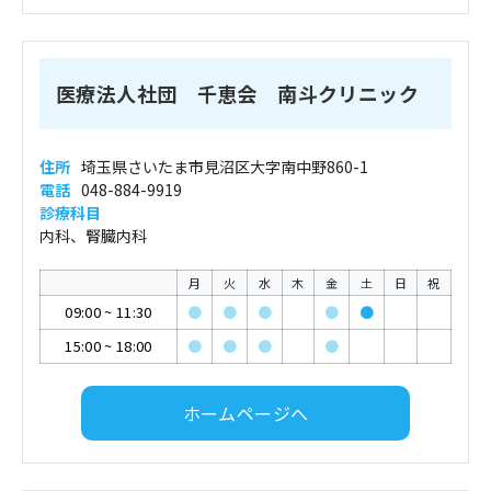
医療法人社団 千恵会 南斗クリニック
住所
埼玉県さいたま市見沼区大字南中野860-1
電話
048-884-9919
診療科目
内科、腎臓内科
月
火
水
木
金
土
日
祝
09:00
~
11:30
●
●
●
●
●
15:00
~
18:00
●
●
●
●
ホームページへ