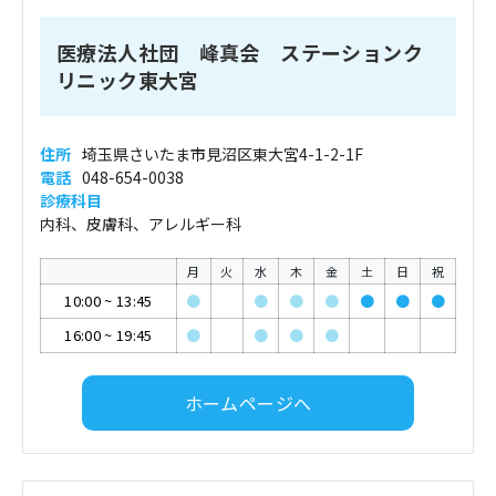
医療法人社団 峰真会 ステーションク
リニック東大宮
住所
埼玉県さいたま市見沼区東大宮4-1-2-1F
電話
048-654-0038
診療科目
内科、皮膚科、アレルギー科
月
火
水
木
金
土
日
祝
10:00
~
13:45
●
●
●
●
●
●
●
16:00
~
19:45
●
●
●
●
ホームページへ