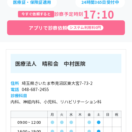
医療証・保険証適用
24時間365日受付中
17
:
10
診察予定時刻
今すぐ依頼すると
アプリで診察依頼
システム利用料0円
医療法人 晴和会 中村医院
住所
埼玉県さいたま市見沼区東大宮7-73-2
電話
048-687-2455
診療科目
内科、神経内科、小児科、リハビリテーション科
月
火
水
木
金
土
日
祝
09:00
~
12:00
●
●
●
●
●
16:00
~
19:00
●
●
●
●
●