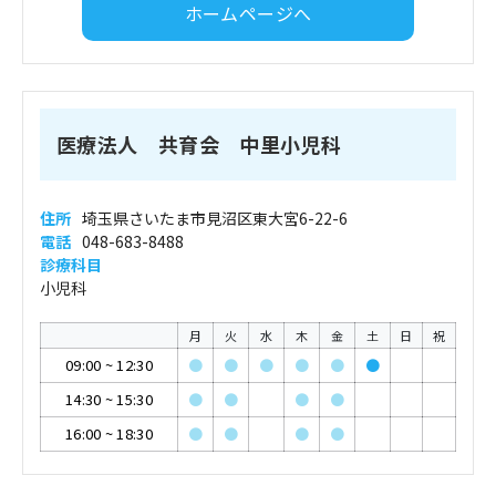
ホームページへ
医療法人 共育会 中里小児科
住所
埼玉県さいたま市見沼区東大宮6-22-6
電話
048-683-8488
診療科目
小児科
月
火
水
木
金
土
日
祝
09:00
~
12:30
●
●
●
●
●
●
14:30
~
15:30
●
●
●
●
16:00
~
18:30
●
●
●
●