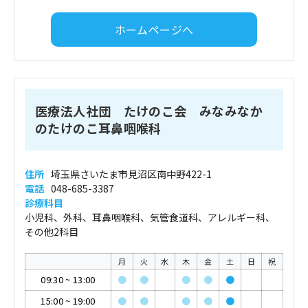
ホームページへ
医療法人社団 たけのこ会 みなみなか
のたけのこ耳鼻咽喉科
住所
埼玉県さいたま市見沼区南中野422-1
電話
048-685-3387
診療科目
小児科、外科、耳鼻咽喉科、気管食道科、アレルギー科、
その他2科目
月
火
水
木
金
土
日
祝
09:30
~
13:00
●
●
●
●
●
15:00
~
19:00
●
●
●
●
●