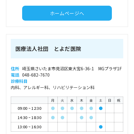
ホームページへ
医療法人社団 とよだ医院
住所
埼玉県さいたま市見沼区東大宮6-36-1 MGプラザ1F
電話
048-682-7670
診療科目
内科、アレルギー科、リハビリテーション科
月
火
水
木
金
土
日
祝
09:00
~
12:30
●
●
●
●
●
●
14:30
~
18:30
●
●
●
●
13:00
~
16:30
●