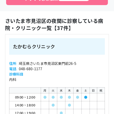
さいたま市見沼区
の夜間に診察している病
院・クリニック一覧【
37
件】
たかむらクリニック
住所
埼玉県さいたま市見沼区東門前26-5
電話
048-680-1177
診療科目
内科
月
火
水
木
金
土
日
祝
09:00
~
12:00
●
●
●
●
●
●
14:00
~
18:00
●
●
17:00
~
19:00
●