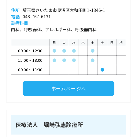
住所
埼玉県さいたま市見沼区大和田町1-1346-1
電話
048-767-6131
診療科目
内科、呼吸器科、アレルギー科、呼吸器内科
月
火
水
木
金
土
日
祝
09:00
~
12:30
●
●
●
●
15:00
~
18:00
●
●
●
●
09:00
~
13:30
●
ホームページへ
医療法人 堀崎弘恵診療所