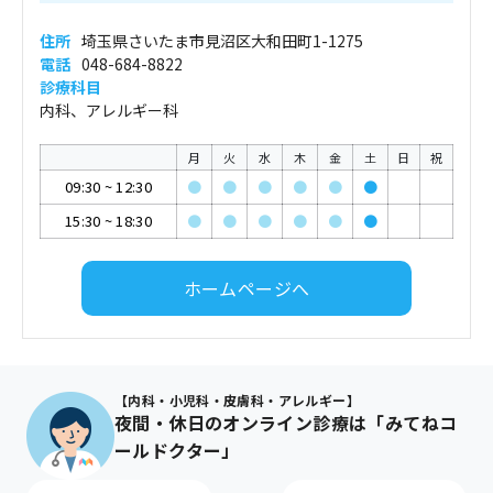
住所
埼玉県さいたま市見沼区大和田町1-1275
電話
048-684-8822
診療科目
内科、アレルギー科
月
火
水
木
金
土
日
祝
09:30
~
12:30
●
●
●
●
●
●
15:30
~
18:30
●
●
●
●
●
●
ホームページへ
【内科・小児科・皮膚科・アレルギー】
夜間・休日のオンライン診療は「みてねコ
ールドクター」