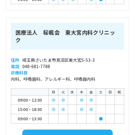
医療法人 桜颯会 東大宮内科クリニッ
ク
住所
埼玉県さいたま市見沼区東大宮5-53-3
電話
048-681-7788
診療科目
内科、呼吸器科、アレルギー科、呼吸器内科
月
火
水
木
金
土
日
祝
09:00
~
12:30
●
●
●
●
15:00
~
18:30
●
●
●
●
09:00
~
13:30
●