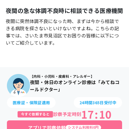
よくあるご質問
夜間の急な体調不良時に相談できる医療機関
夜間に突然体調不良になった時、まずは今から相談で
きる病院を探さないといけないですよね。こちらの記
事では、
さいたま市見沼区
でお困りの皆様に以下につ
いてご紹介しています。
【内科・小児科・皮膚科・アレルギー】
夜間・休日のオンライン診療は「みてねコ
ールドクター」
医療証・保険証適用
24時間365日受付中
17
:
10
診察予定時刻
今すぐ依頼すると
アプリで診察依頼
システム利用料0円