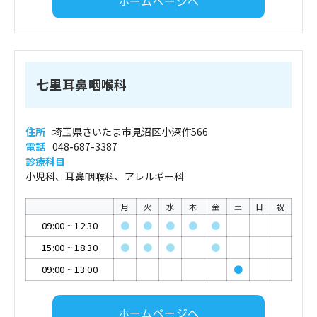
ホームページへ
七里耳鼻咽喉科
住所
埼玉県さいたま市見沼区小深作566
電話
048-687-3387
診療科目
小児科、耳鼻咽喉科、アレルギー科
月
火
水
木
金
土
日
祝
09:00
~
12:30
●
●
●
●
●
15:00
~
18:30
●
●
●
●
09:00
~
13:00
●
ホームページへ