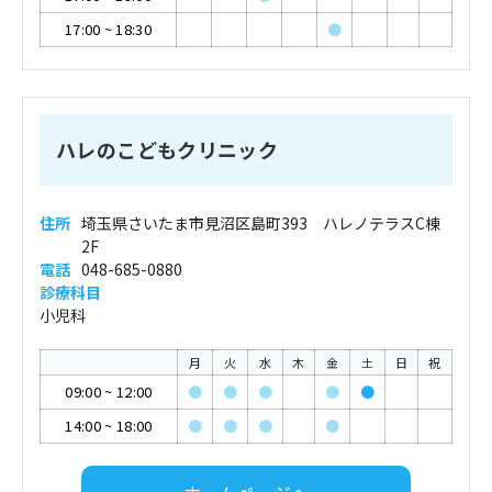
17:00
~
18:30
●
ハレのこどもクリニック
住所
埼玉県さいたま市見沼区島町393 ハレノテラスC棟
2F
電話
048-685-0880
診療科目
小児科
月
火
水
木
金
土
日
祝
09:00
~
12:00
●
●
●
●
●
14:00
~
18:00
●
●
●
●