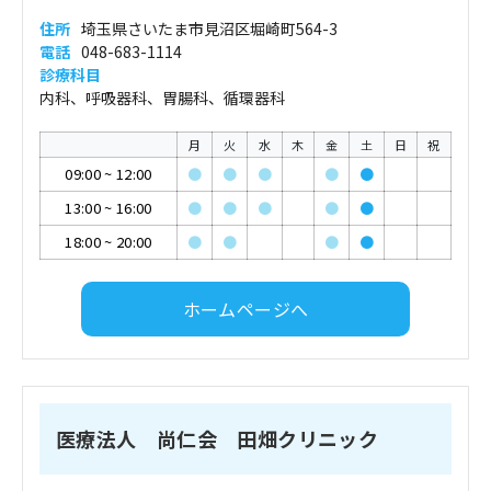
住所
埼玉県さいたま市見沼区堀崎町564-3
電話
048-683-1114
診療科目
内科、呼吸器科、胃腸科、循環器科
月
火
水
木
金
土
日
祝
09:00
~
12:00
●
●
●
●
●
13:00
~
16:00
●
●
●
●
●
18:00
~
20:00
●
●
●
●
ホームページへ
医療法人 尚仁会 田畑クリニック