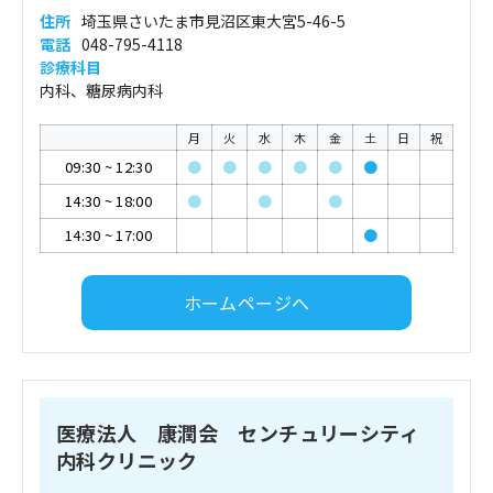
住所
埼玉県さいたま市見沼区東大宮5-46-5
電話
048-795-4118
診療科目
内科、糖尿病内科
月
火
水
木
金
土
日
祝
09:30
~
12:30
●
●
●
●
●
●
14:30
~
18:00
●
●
●
14:30
~
17:00
●
ホームページへ
医療法人 康潤会 センチュリーシティ
内科クリニック