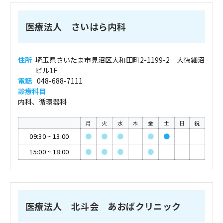
医療法人 さいはら内科
住所
埼玉県さいたま市見沼区大和田町2-1199-2 大徳細沼
ビル1F
電話
048-688-7111
診療科目
内科、循環器科
月
火
水
木
金
土
日
祝
09:30
~
13:00
●
●
●
●
●
15:00
~
18:00
●
●
●
●
医療法人 北斗会 あおばクリニック