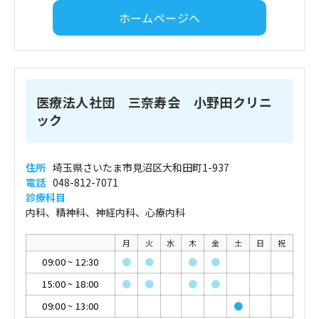
ホームページへ
医療法人社団 三奈寿会 小野田クリニ
ック
住所
埼玉県さいたま市見沼区大和田町1-937
電話
048-812-7071
診療科目
内科、精神科、神経内科、心療内科
月
火
水
木
金
土
日
祝
09:00
~
12:30
●
●
●
●
15:00
~
18:00
●
●
●
●
09:00
~
13:00
●