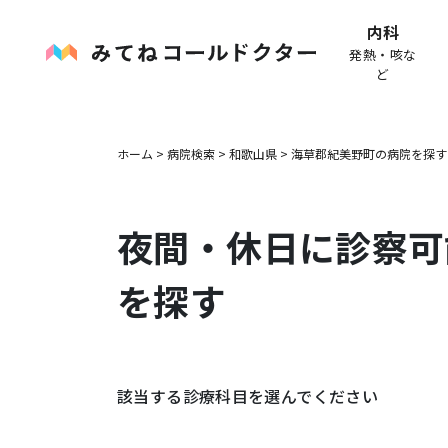
内科
発熱・咳な
ど
ホーム
>
病院検索
>
和歌山県
>
海草郡紀美野町
の病院を探す
夜間・休日に診察可
を探す
該当する診療科目を選んでください