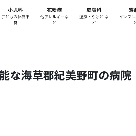
小児科
花粉症
皮膚科
感
子どもの体調不
他アレルギーな
湿疹・やけど な
インフル
良
ど
ど
能な
海草郡紀美野町
の病院