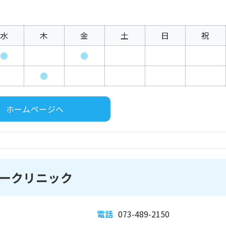
水
木
金
土
日
祝
●
●
●
ホームページへ
ークリニック
電話
073-489-2150