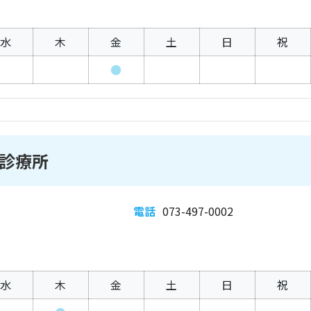
水
木
金
土
日
祝
●
診療所
電話
073-497-0002
水
木
金
土
日
祝