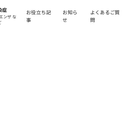
染症
お役立ち記
お知ら
よくあるご質
エンザ な
事
せ
問
ど