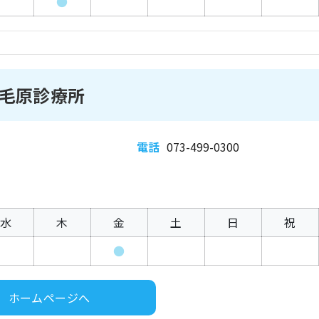
●
毛原診療所
電話
073-499-0300
水
木
金
土
日
祝
●
ホームページへ