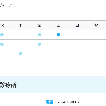
人科、ア
水
木
金
土
日
祝
●
●
●
●
●
●
診療所
電話
073-498-0002