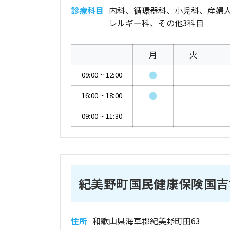
診療科目
内科、循環器科、小児科、産婦
レルギー科、その他3科目
月
火
●
09:00
~
12:00
●
16:00
~
18:00
09:00
~
11:30
紀美野町国民健康保険国吉
住所
和歌山県海草郡紀美野町田63