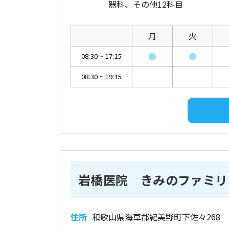
器科、その他12科目
月
火
●
●
08:30
~
17:15
08:30
~
19:15
岩橋医院 きみのファミリ
住所
和歌山県海草郡紀美野町下佐々268