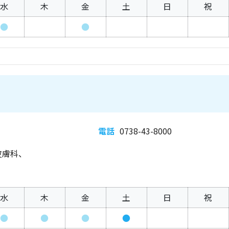
水
木
金
土
日
祝
●
●
電話
0738-43-8000
皮膚科、
水
木
金
土
日
祝
●
●
●
●