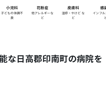
小児科
花粉症
皮膚科
感
子どもの体調不
他アレルギーな
湿疹・やけど な
インフル
良
ど
ど
能な
日高郡印南町
の病院を