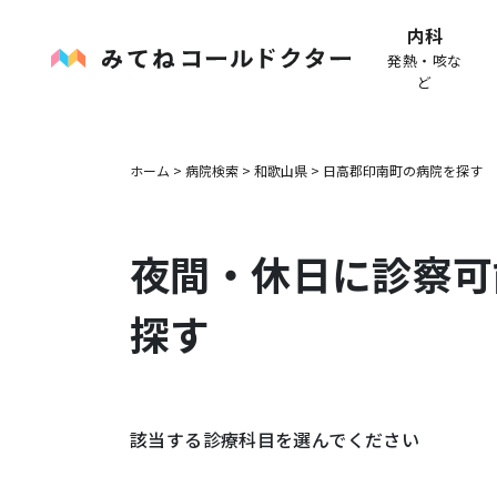
内科
発熱・咳な
ど
ホーム
>
病院検索
>
和歌山県
>
日高郡印南町
の病院を探す
夜間・休日に診察可
探す
該当する診療科目を選んでください