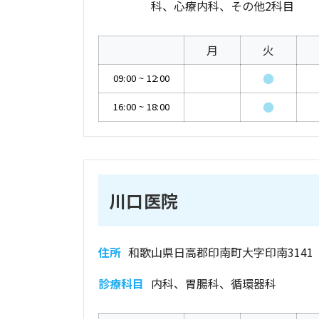
科、心療内科、その他2科目
月
火
●
09:00
~
12:00
●
16:00
~
18:00
川口医院
住所
和歌山県日高郡印南町大字印南3141
診療科目
内科、胃腸科、循環器科