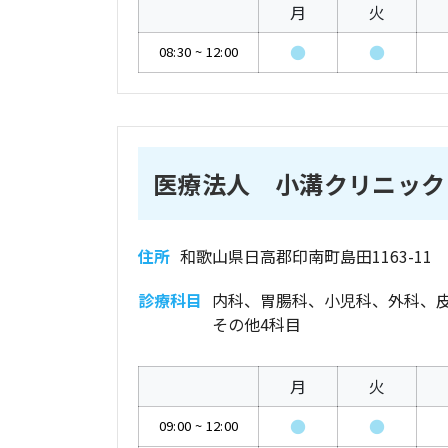
月
火
●
●
08:30
~
12:00
医療法人 小溝クリニック
住所
和歌山県日高郡印南町島田1163-11
診療科目
内科、胃腸科、小児科、外科、
その他4科目
月
火
●
●
09:00
~
12:00