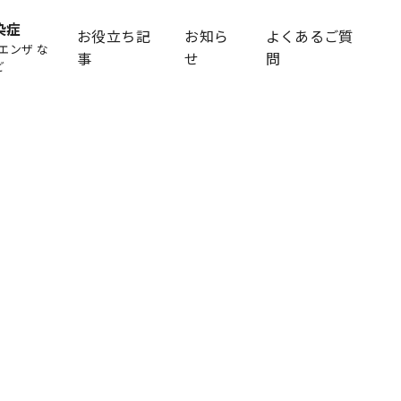
染症
お役立ち記
お知ら
よくあるご質
エンザ な
事
せ
問
ど