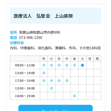
医療法人 弘智会 上山病院
住所
和歌山県和歌山市内原998
電話
073-446-1200
診療科目
内科、呼吸器科、消化器科、胃腸科、外科、その他14科目
月
火
水
木
金
土
日
祝
09:00
~
12:00
●
●
●
●
●
●
13:00
~
14:00
●
17:00
~
19:00
●
●
●
●
13:00
~
16:00
●
16:00
~
19:00
●
ホームページへ