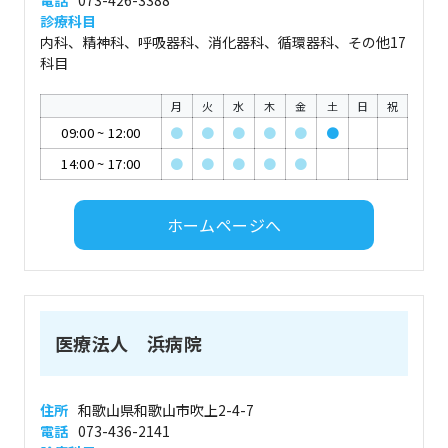
電話
073-426-3388
診療科目
内科、精神科、呼吸器科、消化器科、循環器科、その他17
科目
月
火
水
木
金
土
日
祝
09:00
~
12:00
●
●
●
●
●
●
14:00
~
17:00
●
●
●
●
●
ホームページへ
医療法人 浜病院
住所
和歌山県和歌山市吹上2-4-7
電話
073-436-2141