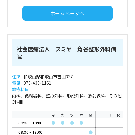
ホームページへ
社会医療法人 スミヤ 角谷整形外科病
院
住所
和歌山県和歌山市吉田337
電話
073-433-1161
診療科目
内科、循環器科、整形外科、形成外科、放射線科、その他
3科目
月
火
水
木
金
土
日
祝
09:00
~
19:00
●
●
●
●
09:00
~
13:00
●