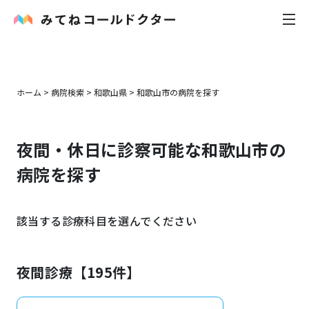
内科
ホーム
>
病院検索
>
和歌山県
>
和歌山市
の病院を探す
小児科
夜間・休日に診察可能な
和歌山市
の
花粉症
病院を探す
皮膚科
該当する診療科目を選んでください
感染症
お役立ち記事
夜間診療【
195
件】
お知らせ