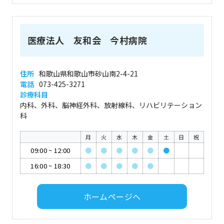
医療法人 友和会 今村病院
住所
和歌山県和歌山市砂山南2-4-21
電話
073-425-3271
診療科目
内科、外科、脳神経外科、放射線科、リハビリテーション
科
月
火
水
木
金
土
日
祝
09:00
~
12:00
●
●
●
●
●
●
16:00
~
18:30
●
●
●
●
●
ホームページへ