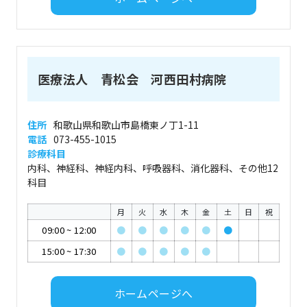
医療法人 青松会 河西田村病院
住所
和歌山県和歌山市島橋東ノ丁1-11
電話
073-455-1015
診療科目
内科、神経科、神経内科、呼吸器科、消化器科、その他12
科目
月
火
水
木
金
土
日
祝
09:00
~
12:00
●
●
●
●
●
●
15:00
~
17:30
●
●
●
●
●
ホームページへ