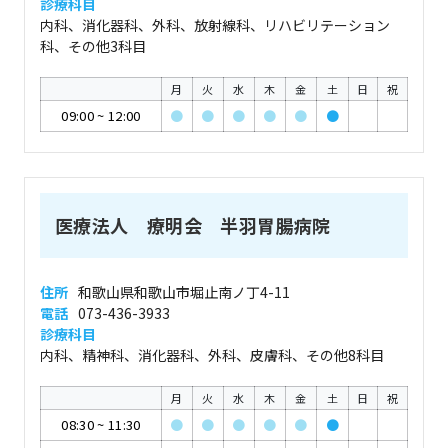
診療科目
内科、消化器科、外科、放射線科、リハビリテーション
科、その他3科目
月
火
水
木
金
土
日
祝
09:00
~
12:00
●
●
●
●
●
●
医療法人 療明会 半羽胃腸病院
住所
和歌山県和歌山市堀止南ノ丁4-11
電話
073-436-3933
診療科目
内科、精神科、消化器科、外科、皮膚科、その他8科目
月
火
水
木
金
土
日
祝
08:30
~
11:30
●
●
●
●
●
●