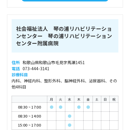
社会福祉法人 琴の浦リハビリテーショ
ンセンター 琴の浦リハビリテーション
センター附属病院
住所
和歌山県和歌山市毛見字馬瀬1451
電話
073-444-3141
診療科目
内科、神経内科、整形外科、脳神経外科、泌尿器科、その
他4科目
月
火
水
木
金
土
日
祝
08:30
~
17:00
●
●
●
●
08:30
~
14:00
●
15:00
~
17:00
●