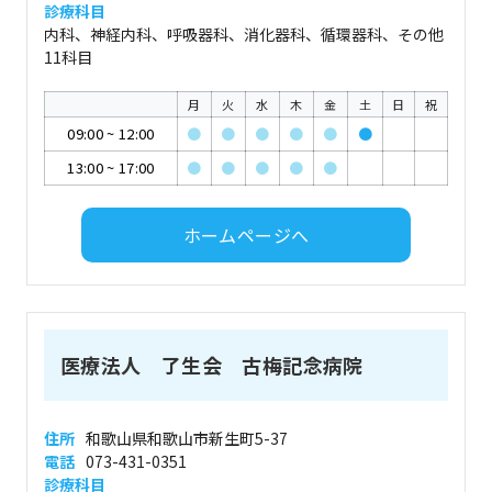
診療科目
内科、神経内科、呼吸器科、消化器科、循環器科、その他
11科目
月
火
水
木
金
土
日
祝
09:00
~
12:00
●
●
●
●
●
●
13:00
~
17:00
●
●
●
●
●
ホームページへ
医療法人 了生会 古梅記念病院
住所
和歌山県和歌山市新生町5-37
電話
073-431-0351
診療科目