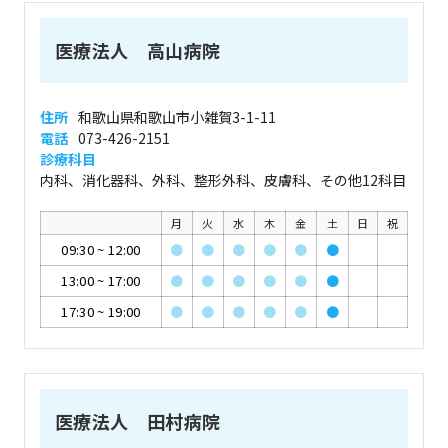
医療法人 高山病院
住所
和歌山県和歌山市小雑賀3-1-11
電話
073-426-2151
診療科目
内科、消化器科、外科、整形外科、皮膚科、その他12科目
月
火
水
木
金
土
日
祝
09:30
~
12:00
●
●
●
●
●
●
13:00
~
17:00
●
●
●
●
●
●
17:30
~
19:00
●
●
●
●
●
●
医療法人 田村病院