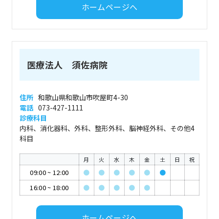
ホームページへ
医療法人 須佐病院
住所
和歌山県和歌山市吹屋町4-30
電話
073-427-1111
診療科目
内科、消化器科、外科、整形外科、脳神経外科、その他4
科目
月
火
水
木
金
土
日
祝
09:00
~
12:00
●
●
●
●
●
●
16:00
~
18:00
●
●
●
●
●
ホームページへ