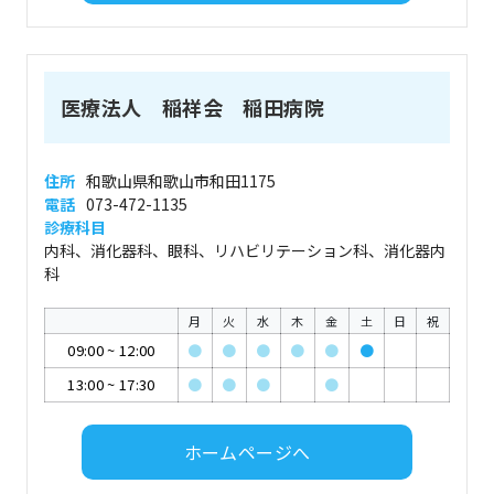
医療法人 稲祥会 稲田病院
住所
和歌山県和歌山市和田1175
電話
073-472-1135
診療科目
内科、消化器科、眼科、リハビリテーション科、消化器内
科
月
火
水
木
金
土
日
祝
09:00
~
12:00
●
●
●
●
●
●
13:00
~
17:30
●
●
●
●
ホームページへ