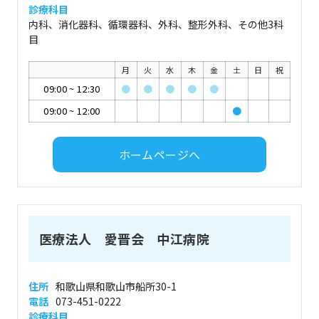
診療科目
内科、消化器科、循環器科、外科、整形外科、その他3科
目
月
火
水
木
金
土
日
祝
09:00
~
12:30
●
●
●
●
●
09:00
~
12:00
●
ホームページへ
医療法人 愛晋会 中江病院
住所
和歌山県和歌山市船所30-1
電話
073-451-0222
診療科目