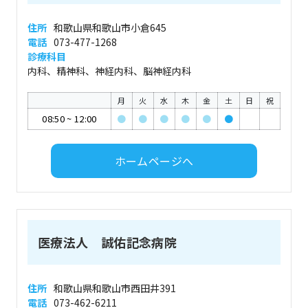
住所
和歌山県和歌山市小倉645
電話
073-477-1268
診療科目
内科、精神科、神経内科、脳神経内科
月
火
水
木
金
土
日
祝
08:50
~
12:00
●
●
●
●
●
●
ホームページへ
医療法人 誠佑記念病院
住所
和歌山県和歌山市西田井391
電話
073-462-6211