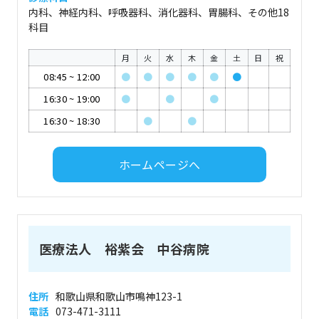
内科、神経内科、呼吸器科、消化器科、胃腸科、その他18
科目
月
火
水
木
金
土
日
祝
08:45
~
12:00
●
●
●
●
●
●
16:30
~
19:00
●
●
●
16:30
~
18:30
●
●
ホームページへ
医療法人 裕紫会 中谷病院
住所
和歌山県和歌山市鳴神123-1
電話
073-471-3111