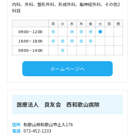
内科、外科、整形外科、形成外科、脳神経外科、その他2
科目
月
火
水
木
金
土
日
祝
09:00
~
12:00
●
●
●
●
●
16:00
~
18:00
●
●
●
●
●
09:00
~
14:00
●
ホームページへ
医療法人 良友会 西和歌山病院
住所
和歌山県和歌山市土入176
電話
073-452-1233