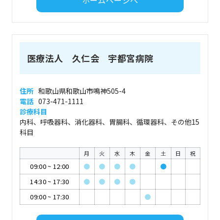
医療法人 久仁会 宇都宮病院
住所
和歌山県和歌山市鳴神505-4
電話
073-471-1111
診療科目
内科、呼吸器科、消化器科、胃腸科、循環器科、その他15
科目
月
火
水
木
金
土
日
祝
09:00
~
12:00
●
●
●
●
●
14:30
~
17:30
●
●
●
●
09:00
~
17:30
●