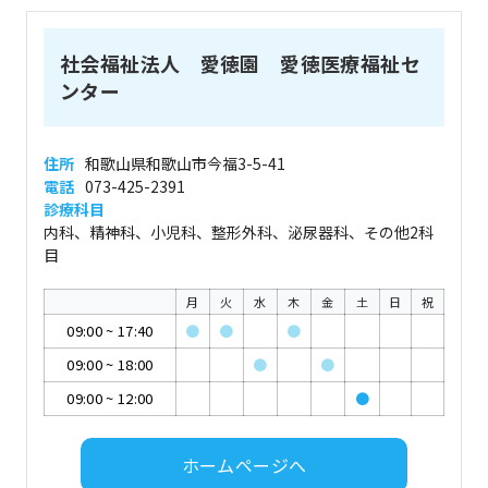
社会福祉法人 愛徳園 愛徳医療福祉セ
ンター
住所
和歌山県和歌山市今福3-5-41
電話
073-425-2391
診療科目
内科、精神科、小児科、整形外科、泌尿器科、その他2科
目
月
火
水
木
金
土
日
祝
09:00
~
17:40
●
●
●
09:00
~
18:00
●
●
09:00
~
12:00
●
ホームページへ