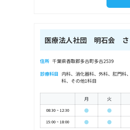
医療法人社団 明石会 さ
住所
千葉県香取郡多古町多古2539
診療科目
内科、消化器科、外科、肛門科
科、その他1科目
月
火
●
●
08:30
~
12:30
●
●
15:00
~
18:00