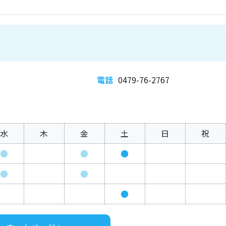
電話
0479-76-2767
水
木
金
土
日
祝
●
●
●
●
●
●