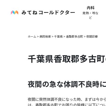
内科
発熱・咳な
ど
ホーム
>
病院検索
>
千葉県
>
香取郡多古町
>
夜間診療
千葉県
香取郡多古町
夜間の急な体調不良時
夜間に突然体調不良になった時、まずは今か
は、
香取郡多古町
でお困りの皆様に以下につ