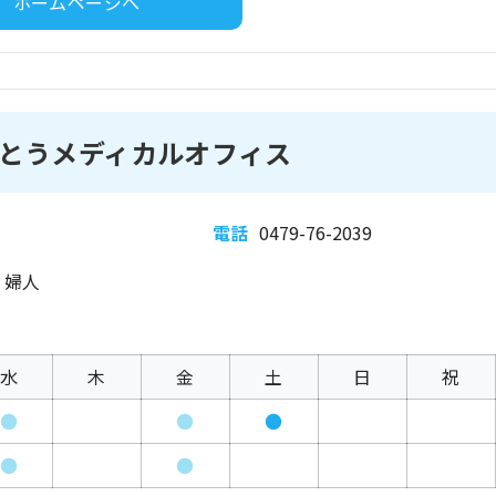
ホームページへ
とうメディカルオフィス
電話
0479-76-2039
、婦人
水
木
金
土
日
祝
●
●
●
●
●