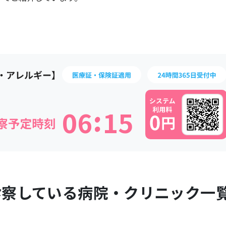
:
0
6
1
5
診察している病院・クリニック一