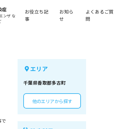
染症
お役立ち記
お知ら
よくあるご質
エンザ な
事
せ
問
ど
エリア
千葉県
香取郡多古町
他のエリアから探す
事で