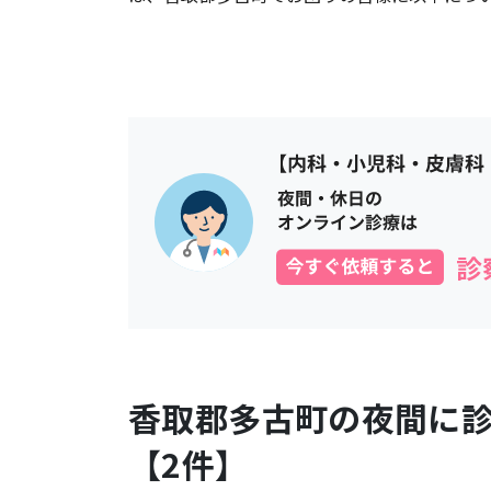
香取郡多古町
の夜間に
【
2
件】