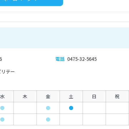
6
電話
0475-32-5645
ビリテー
水
木
金
土
日
祝
●
●
●
●
●