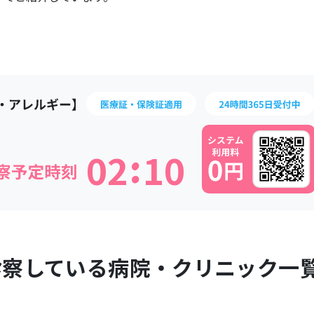
:
0
2
1
0
診察している病院・クリニック一