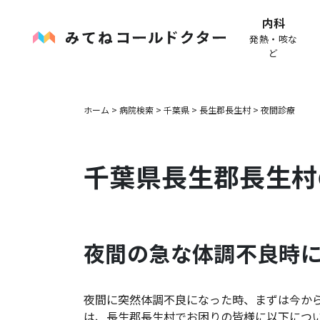
内科
発熱・咳な
ど
ホーム
>
病院検索
>
千葉県
>
長生郡長生村
>
夜間診療
千葉県
長生郡長生村
夜間の急な体調不良時
夜間に突然体調不良になった時、まずは今か
は、
長生郡長生村
でお困りの皆様に以下につ