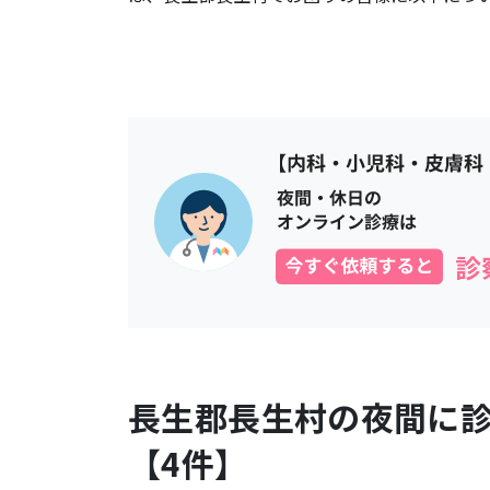
長生郡長生村
の夜間に
【
4
件】