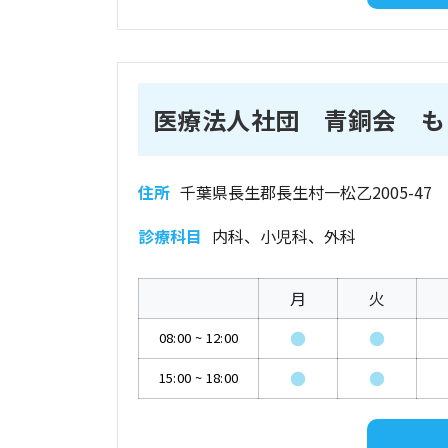
医療法人社団 青銅会 も
住所
千葉県長生郡長生村一松乙2005-47
診療科目
内科、小児科、外科
月
火
●
●
08:00
~
12:00
●
●
15:00
~
18:00