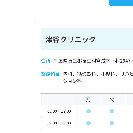
津谷クリニック
住所
千葉県長生郡長生村宮成字下村2947-
診療科目
内科、循環器科、小児科、リハ
ション科
月
火
●
●
09:00
~
12:00
●
●
15:00
~
18:00