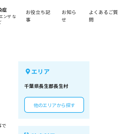
染症
お役立ち記
お知ら
よくあるご質
エンザ な
事
せ
問
ど
エリア
千葉県
長生郡長生村
他のエリアから探す
事で