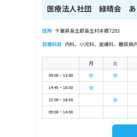
医療法人社団 緑晴会 あ
住所
千葉県長生郡長生村本郷7293
診療科目
内科、小児科、皮膚科、糖尿病
月
火
●
●
09:00
~
13:00
●
14:45
~
18:30
●
15:00
~
18:30
09:00
~
14:00