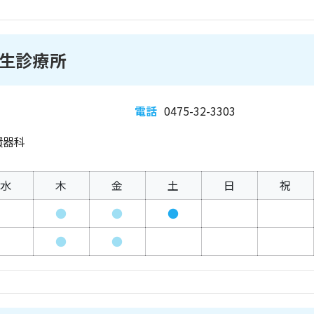
生診療所
電話
0475-32-3303
環器科
水
木
金
土
日
祝
●
●
●
●
●