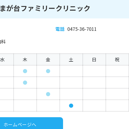
まが台ファミリークリニック
電話
0475-36-7011
内科
水
木
金
土
日
祝
●
●
●
●
●
ホームページへ