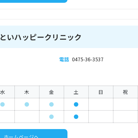
といハッピークリニック
電話
0475-36-3537
水
木
金
土
日
祝
●
●
●
●
●
●
ホームページへ