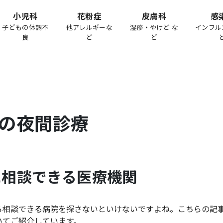
小児科
花粉症
皮膚科
感
子どもの体調不
他アレルギーな
湿疹・やけど な
インフル
良
ど
ど
の夜間診療
に相談できる医療機関
ら相談できる病院を探さないといけないですよね。こちらの記
いてご紹介しています。