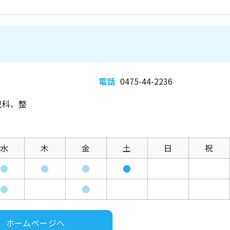
電話
0475-44-2236
児科、整
水
木
金
土
日
祝
●
●
●
●
●
●
ホームページへ