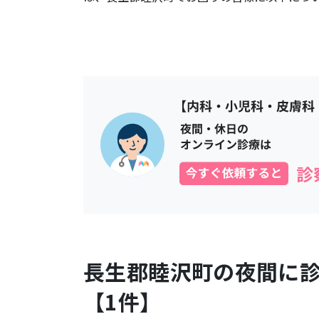
長生郡睦沢町
の夜間に
【
1
件】