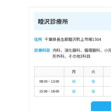
睦沢診療所
住所
千葉県長生郡睦沢町上市場1504
診療科目
内科、消化器科、循環器科、小
形外科、その他3科目
月
火
●
●
08:30
~
12:00
●
●
15:00
~
18:00