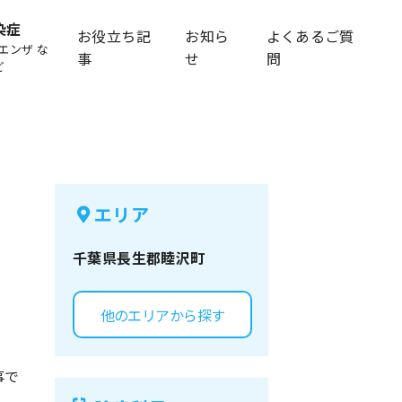
染症
お役立ち記
お知ら
よくあるご質
エンザ な
事
せ
問
ど
エリア
千葉県
長生郡睦沢町
他のエリアから探す
事で