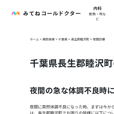
内科
発熱・咳な
ど
ホーム
>
病院検索
>
千葉県
>
長生郡睦沢町
>
夜間診療
千葉県
長生郡睦沢町
夜間の急な体調不良時
夜間に突然体調不良になった時、まずは今か
は、
長生郡睦沢町
でお困りの皆様に以下につ