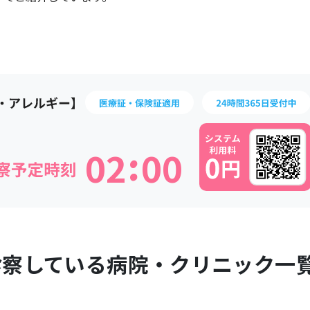
:
0
2
0
0
診察している病院・クリニック一