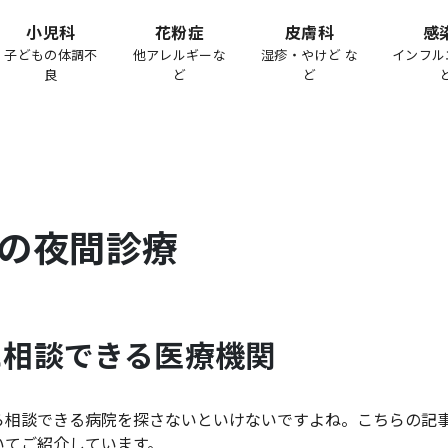
小児科
花粉症
皮膚科
感
子どもの体調不
他アレルギーな
湿疹・やけど な
インフル
良
ど
ど
の夜間診療
に相談できる医療機関
ら相談できる病院を探さないといけないですよね。こちらの記
いてご紹介しています。