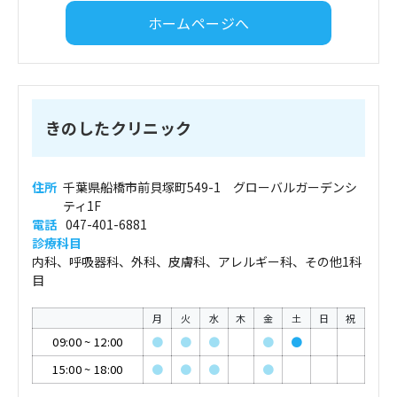
ホームページへ
きのしたクリニック
住所
千葉県船橋市前貝塚町549-1 グローバルガーデンシ
ティ1F
電話
047-401-6881
診療科目
内科、呼吸器科、外科、皮膚科、アレルギー科、その他1科
目
月
火
水
木
金
土
日
祝
09:00
~
12:00
●
●
●
●
●
15:00
~
18:00
●
●
●
●