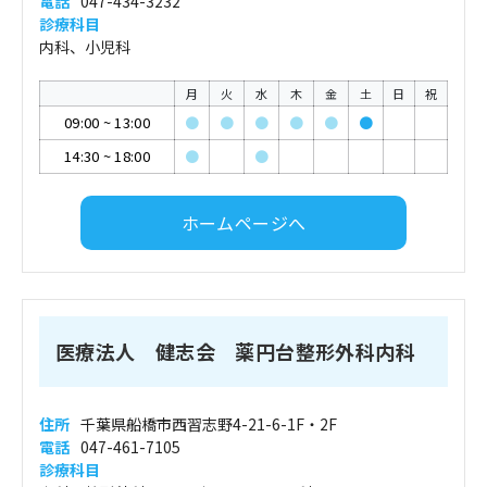
電話
047-434-3232
診療科目
内科、小児科
月
火
水
木
金
土
日
祝
09:00
~
13:00
●
●
●
●
●
●
14:30
~
18:00
●
●
ホームページへ
医療法人 健志会 薬円台整形外科内科
住所
千葉県船橋市西習志野4-21-6-1F・2F
電話
047-461-7105
診療科目