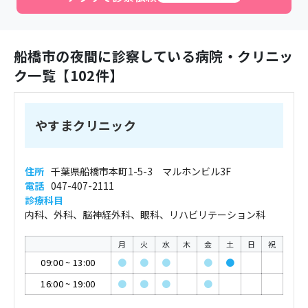
船橋市
の夜間に診察している病院・クリニッ
ク一覧【
102
件】
やすまクリニック
住所
千葉県船橋市本町1-5-3 マルホンビル3F
電話
047-407-2111
診療科目
内科、外科、脳神経外科、眼科、リハビリテーション科
月
火
水
木
金
土
日
祝
09:00
~
13:00
●
●
●
●
●
16:00
~
19:00
●
●
●
●