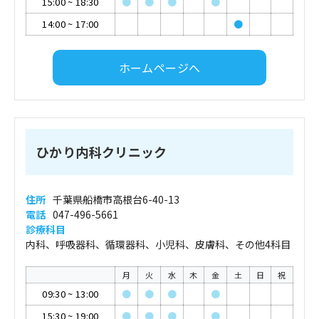
15:00
~
18:30
●
●
●
●
14:00
~
17:00
●
ホームページへ
ひかり内科クリニック
住所
千葉県船橋市高根台6-40-13
電話
047-496-5661
診療科目
内科、呼吸器科、循環器科、小児科、皮膚科、その他4科目
月
火
水
木
金
土
日
祝
09:30
~
13:00
●
●
●
●
15:30
~
19:00
●
●
●
●