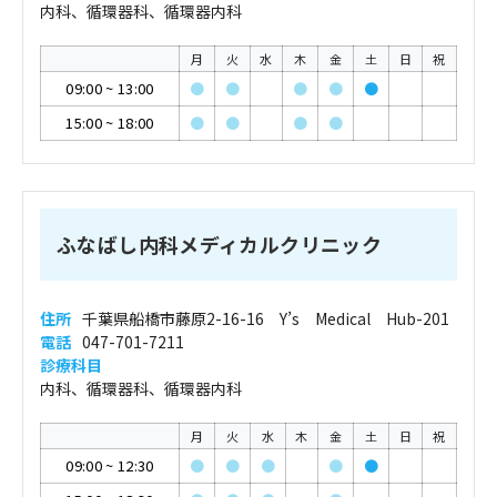
内科、循環器科、循環器内科
月
火
水
木
金
土
日
祝
09:00
~
13:00
●
●
●
●
●
15:00
~
18:00
●
●
●
●
ふなばし内科メディカルクリニック
住所
千葉県船橋市藤原2-16-16 Y’s Medical Hub-201
電話
047-701-7211
診療科目
内科、循環器科、循環器内科
月
火
水
木
金
土
日
祝
09:00
~
12:30
●
●
●
●
●