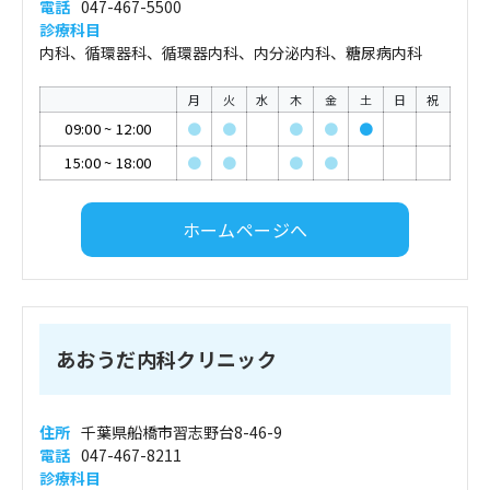
電話
047-467-5500
診療科目
内科、循環器科、循環器内科、内分泌内科、糖尿病内科
月
火
水
木
金
土
日
祝
09:00
~
12:00
●
●
●
●
●
15:00
~
18:00
●
●
●
●
ホームページへ
あおうだ内科クリニック
住所
千葉県船橋市習志野台8-46-9
電話
047-467-8211
診療科目