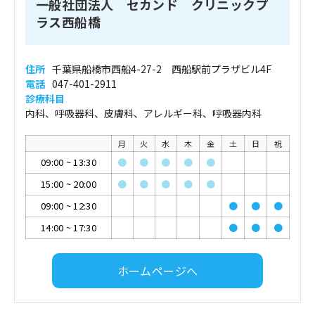
一般社団法人 セカンド クリニックプ
ラス西船橋
住所
千葉県船橋市西船4-27-2 西船駅前プラザビル4F
電話
047-401-2911
診療科目
内科、呼吸器科、皮膚科、アレルギー科、呼吸器内科
月
火
水
木
金
土
日
祝
09:00
~
13:30
●
●
●
●
●
15:00
~
20:00
●
●
●
●
●
09:00
~
12:30
●
●
●
14:00
~
17:30
●
●
●
ホームページへ