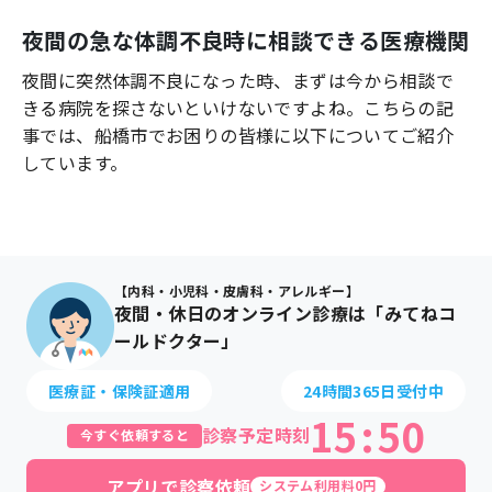
よくあるご質問
夜間の急な体調不良時に相談できる医療機関
夜間に突然体調不良になった時、まずは今から相談で
きる病院を探さないといけないですよね。こちらの記
事では、
船橋市
でお困りの皆様に以下についてご紹介
しています。
【内科・小児科・皮膚科・アレルギー】
夜間・休日のオンライン診療は「みてねコ
ールドクター」
医療証・保険証適用
24時間365日受付中
15
:
50
診察予定時刻
今すぐ依頼すると
アプリで診察依頼
システム利用料0円