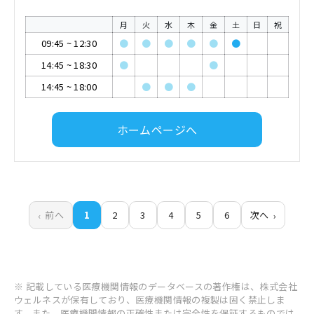
月
火
水
木
金
土
日
祝
09:45
~
12:30
●
●
●
●
●
●
14:45
~
18:30
●
●
14:45
~
18:00
●
●
●
ホームページへ
前へ
1
2
3
4
5
6
次へ
※ 記載している医療機関情報のデータベースの著作権は、株式会社
ウェルネスが保有しており、医療機関情報の複製は固く禁止しま
す。また、医療機関情報の正確性または完全性を保証するものでは