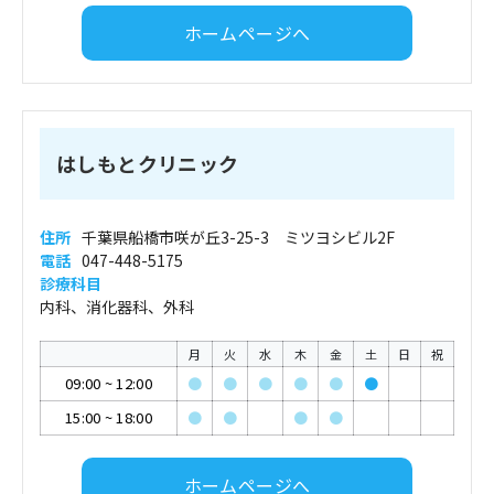
ホームページへ
はしもとクリニック
住所
千葉県船橋市咲が丘3-25-3 ミツヨシビル2F
電話
047-448-5175
診療科目
内科、消化器科、外科
月
火
水
木
金
土
日
祝
09:00
~
12:00
●
●
●
●
●
●
15:00
~
18:00
●
●
●
●
ホームページへ