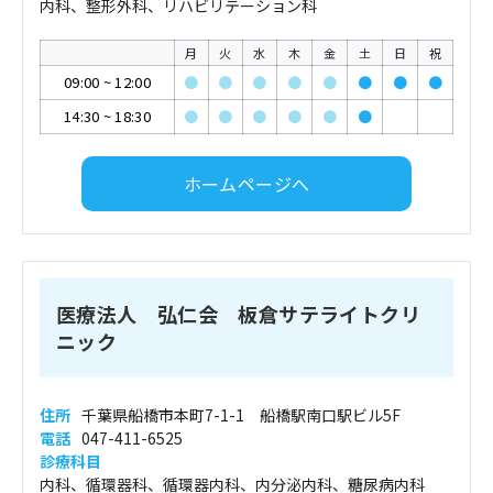
内科、整形外科、リハビリテーション科
月
火
水
木
金
土
日
祝
09:00
~
12:00
●
●
●
●
●
●
●
●
14:30
~
18:30
●
●
●
●
●
●
ホームページへ
医療法人 弘仁会 板倉サテライトクリ
ニック
住所
千葉県船橋市本町7-1-1 船橋駅南口駅ビル5F
電話
047-411-6525
診療科目
内科、循環器科、循環器内科、内分泌内科、糖尿病内科