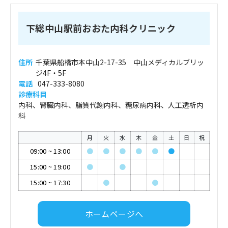
下総中山駅前おおた内科クリニック
住所
千葉県船橋市本中山2-17-35 中山メディカルブリッ
ジ4F・5F
電話
047-333-8080
診療科目
内科、腎臓内科、脂質代謝内科、糖尿病内科、人工透析内
科
月
火
水
木
金
土
日
祝
09:00
~
13:00
●
●
●
●
●
●
15:00
~
19:00
●
●
15:00
~
17:30
●
●
ホームページへ