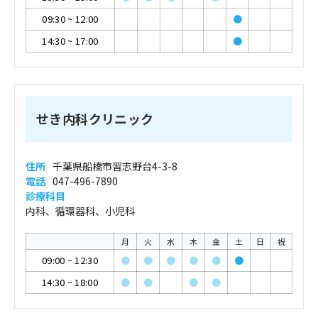
09:30
~
12:00
●
14:30
~
17:00
●
せき内科クリニック
住所
千葉県船橋市習志野台4-3-8
電話
047-496-7890
診療科目
内科、循環器科、小児科
月
火
水
木
金
土
日
祝
09:00
~
12:30
●
●
●
●
●
●
14:30
~
18:00
●
●
●
●