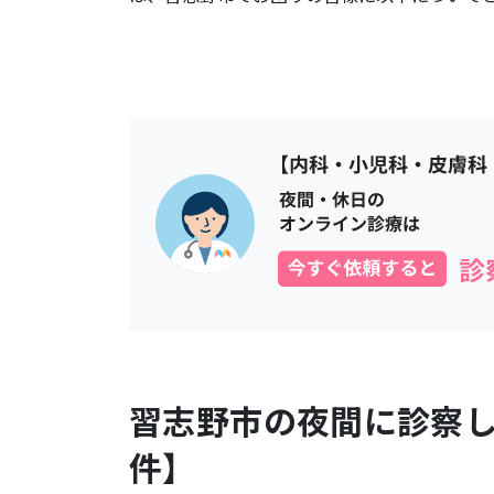
習志野市
の夜間に診察
件】