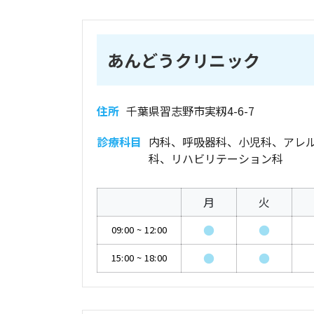
あんどうクリニック
住所
千葉県習志野市実籾4-6-7
診療科目
内科、呼吸器科、小児科、アレ
科、リハビリテーション科
月
火
●
●
09:00
~
12:00
●
●
15:00
~
18:00