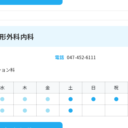
形外科内科
電話
047-452-6111
ション科
水
木
金
土
日
祝
●
●
●
●
●
●
●
●
●
●