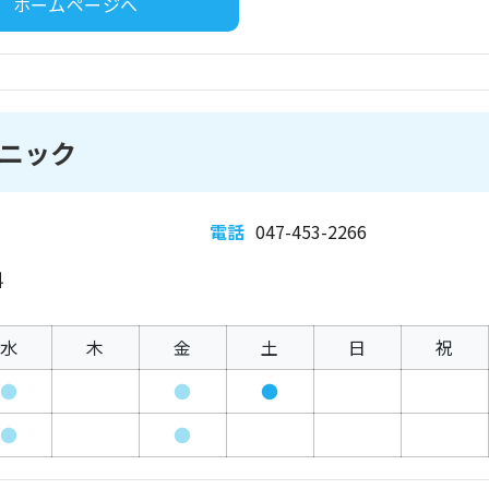
ホームページへ
ニック
電話
047-453-2266
科
水
木
金
土
日
祝
●
●
●
●
●