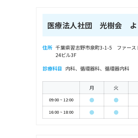
医療法人社団 光樹会 よ
住所
千葉県習志野市泉町3-1-5 ファー
24ビル3F
診療科目
内科、循環器科、循環器内科
月
火
●
●
09:00
~
12:00
●
●
16:00
~
18:00