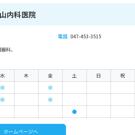
山内科医院
電話
047-453-3515
環器科、
水
木
金
土
日
祝
●
●
●
●
●
ホームページへ