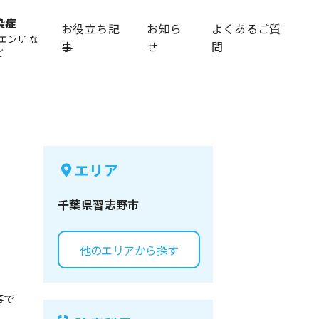
染症
お役立ち記
お知ら
よくあるご質
エンザ な
事
せ
問
ど
エリア
千葉県
習志野市
他のエリアから探す
事で