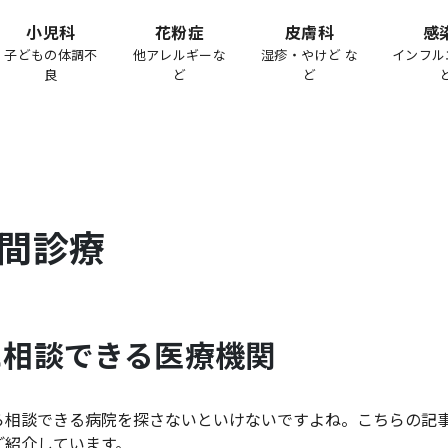
小児科
花粉症
皮膚科
感
子どもの体調不
他アレルギーな
湿疹・やけど な
インフル
良
ど
ど
間診療
に相談できる医療機関
ら相談できる病院を探さないといけないですよね。こちらの記
ご紹介しています。