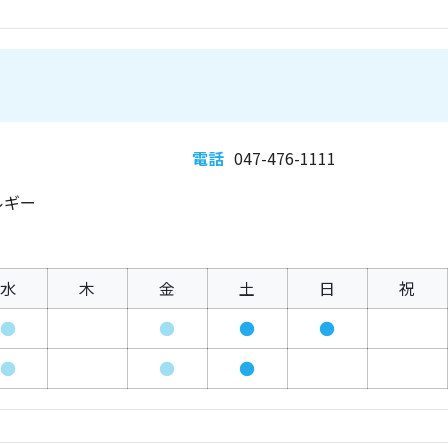
電話
047-476-1111
ルギー
水
木
金
土
日
祝
●
●
●
●
●
●
●