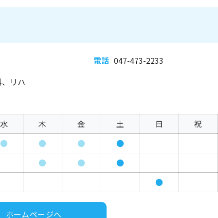
電話
047-473-2233
科、リハ
水
木
金
土
日
祝
●
●
●
●
●
●
●
●
ホームページへ