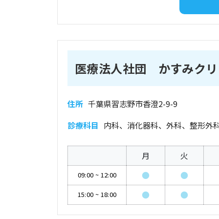
医療法人社団 かすみクリ
住所
千葉県習志野市香澄2-9-9
診療科目
内科、消化器科、外科、整形外
月
火
●
●
09:00
~
12:00
●
●
15:00
~
18:00