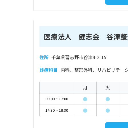
医療法人 健志会 谷津整
住所
千葉県習志野市谷津4-2-15
診療科目
内科、整形外科、リハビリテー
月
火
●
●
09:00
~
12:00
●
●
14:30
~
18:30