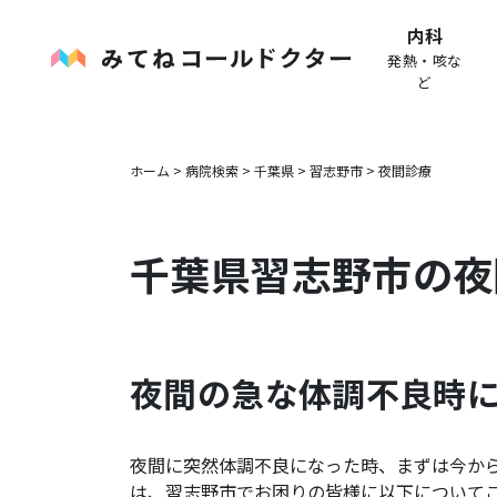
内科
発熱・咳な
ど
ホーム
>
病院検索
>
千葉県
>
習志野市
>
夜間診療
千葉県
習志野市
の夜
夜間の急な体調不良時
夜間に突然体調不良になった時、まずは今か
は、
習志野市
でお困りの皆様に以下について