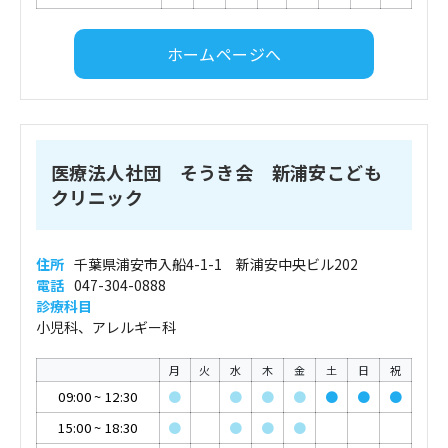
ホームページへ
医療法人社団 そうき会 新浦安こども
クリニック
住所
千葉県浦安市入船4-1-1 新浦安中央ビル202
電話
047-304-0888
診療科目
小児科、アレルギー科
月
火
水
木
金
土
日
祝
09:00
~
12:30
●
●
●
●
●
●
●
15:00
~
18:30
●
●
●
●