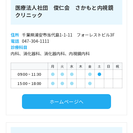
医療法人社団 俊仁会 さかもと内視鏡
クリニック
住所
千葉県浦安市当代島1-1-11 フォーレストビル3F
電話
047-304-1111
診療科目
内科、消化器科、消化器内科、内視鏡内科
月
火
水
木
金
土
日
祝
09:00
~
11:30
●
●
●
●
●
15:00
~
18:00
●
●
●
●
ホームページへ