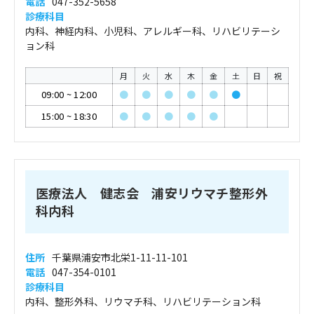
電話
047-352-5658
診療科目
内科、神経内科、小児科、アレルギー科、リハビリテーシ
ョン科
月
火
水
木
金
土
日
祝
09:00
~
12:00
●
●
●
●
●
●
15:00
~
18:30
●
●
●
●
●
医療法人 健志会 浦安リウマチ整形外
科内科
住所
千葉県浦安市北栄1-11-11-101
電話
047-354-0101
診療科目
内科、整形外科、リウマチ科、リハビリテーション科