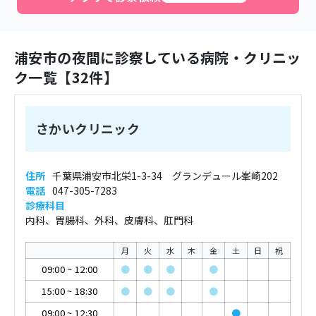
浦安市
の夜間に診察している病院・クリニッ
ク一覧【
32
件】
さかいクリニック
住所
千葉県浦安市北栄1-3-34 グランデュール峯崎202
電話
047-305-7283
診療科目
内科、胃腸科、外科、皮膚科、肛門科
月
火
水
木
金
土
日
祝
09:00
~
12:00
●
●
●
●
15:00
~
18:30
●
●
●
●
09:00
~
12:30
●