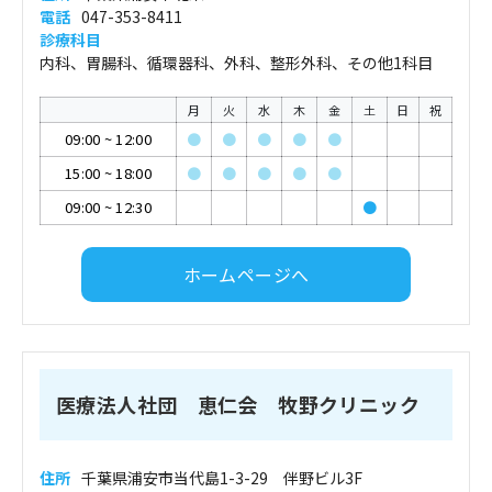
電話
047-353-8411
診療科目
内科、胃腸科、循環器科、外科、整形外科、その他1科目
月
火
水
木
金
土
日
祝
09:00
~
12:00
●
●
●
●
●
15:00
~
18:00
●
●
●
●
●
09:00
~
12:30
●
ホームページへ
医療法人社団 恵仁会 牧野クリニック
住所
千葉県浦安市当代島1-3-29 伴野ビル3F