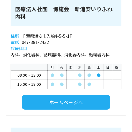
医療法人社団 博施会 新浦安いりふね
内科
住所
千葉県浦安市入船4-5-5-1F
電話
047-381-2432
診療科目
内科、消化器科、循環器科、消化器内科、循環器内科
月
火
水
木
金
土
日
祝
09:00
~
12:00
●
●
●
●
●
15:00
~
18:00
●
●
●
●
ホームページへ