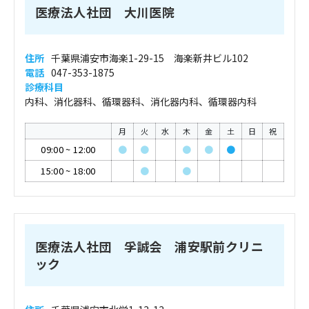
医療法人社団 大川医院
住所
千葉県浦安市海楽1-29-15 海楽新井ビル102
電話
047-353-1875
診療科目
内科、消化器科、循環器科、消化器内科、循環器内科
月
火
水
木
金
土
日
祝
09:00
~
12:00
●
●
●
●
●
15:00
~
18:00
●
●
医療法人社団 孚誠会 浦安駅前クリニ
ック