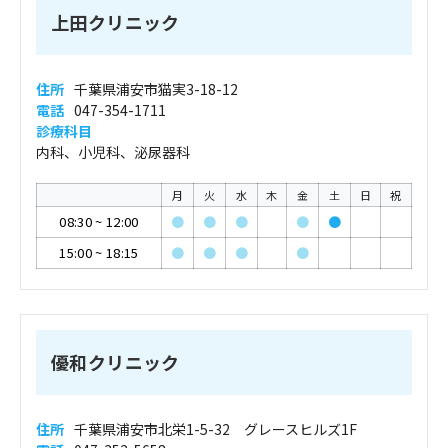
上田クリニック
住所
千葉県浦安市猫実3-18-12
電話
047-354-1711
診療科目
内科、小児科、泌尿器科
月
火
水
木
金
土
日
祝
08:30
~
12:00
●
●
●
●
●
15:00
~
18:15
●
●
●
●
優和クリニック
住所
千葉県浦安市北栄1-5-32 グレースヒルズ1F