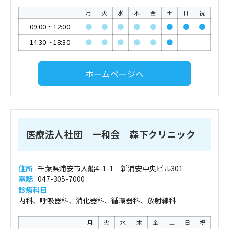
月
火
水
木
金
土
日
祝
09:00
~
12:00
●
●
●
●
●
●
●
●
14:30
~
18:30
●
●
●
●
●
●
ホームページへ
医療法人社団 一和会 森下クリニック
住所
千葉県浦安市入船4-1-1 新浦安中央ビル301
電話
047-305-7000
診療科目
内科、呼吸器科、消化器科、循環器科、放射線科
月
火
水
木
金
土
日
祝