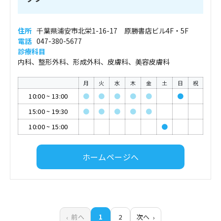
住所
千葉県浦安市北栄1-16-17 原勝書店ビル4F・5F
電話
047-380-5677
診療科目
内科、整形外科、形成外科、皮膚科、美容皮膚科
月
火
水
木
金
土
日
祝
10:00
~
13:00
●
●
●
●
●
●
15:00
~
19:30
●
●
●
●
●
10:00
~
15:00
●
ホームページへ
前へ
1
2
次へ