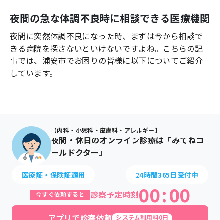
よくあるご質問
夜間の急な体調不良時に相談できる医療機関
夜間に突然体調不良になった時、まずは今から相談で
きる病院を探さないといけないですよね。こちらの記
事では、
浦安市
でお困りの皆様に以下についてご紹介
しています。
【内科・小児科・皮膚科・アレルギー】
夜間・休日のオンライン診療は「みてねコ
ールドクター」
医療証・保険証適用
24時間365日受付中
00
:
00
診察予定時刻
今すぐ依頼すると
アプリで診察依頼
システム利用料0円