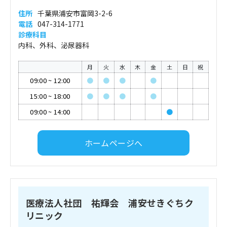
住所
千葉県浦安市富岡3-2-6
電話
047-314-1771
診療科目
内科、外科、泌尿器科
月
火
水
木
金
土
日
祝
09:00
~
12:00
●
●
●
●
15:00
~
18:00
●
●
●
●
09:00
~
14:00
●
ホームページへ
医療法人社団 祐輝会 浦安せきぐちク
リニック