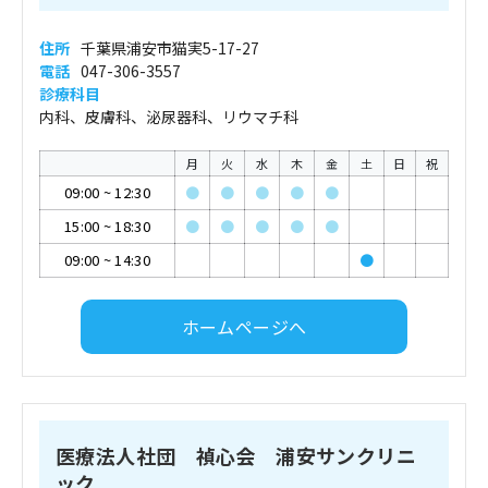
住所
千葉県浦安市猫実5-17-27
電話
047-306-3557
診療科目
内科、皮膚科、泌尿器科、リウマチ科
月
火
水
木
金
土
日
祝
09:00
~
12:30
●
●
●
●
●
15:00
~
18:30
●
●
●
●
●
09:00
~
14:30
●
ホームページへ
医療法人社団 禎心会 浦安サンクリニ
ック