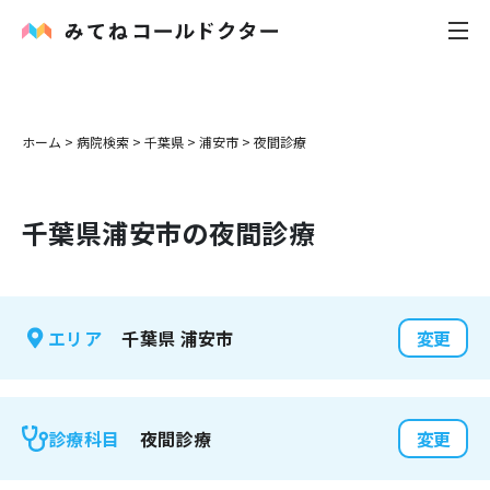
内科
ホーム
>
病院検索
>
千葉県
>
浦安市
>
夜間診療
小児科
千葉県
浦安市
の夜間診療
花粉症
皮膚科
千葉県
浦安市
エリア
変更
感染症
お役立ち記事
夜間診療
診療科目
変更
お知らせ