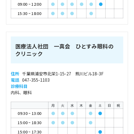
09:00
~
12:00
●
●
●
●
●
●
15:30
~
18:00
●
●
●
●
医療法人社団 一真会 ひとすみ眼科の
クリニック
住所
千葉県浦安市北栄1-15-27 熊川ビル18-3F
電話
047-355-1103
診療科目
内科、眼科
月
火
水
木
金
土
日
祝
09:30
~
13:00
●
●
●
●
●
15:00
~
18:30
●
●
●
●
15:00
~
17:30
●