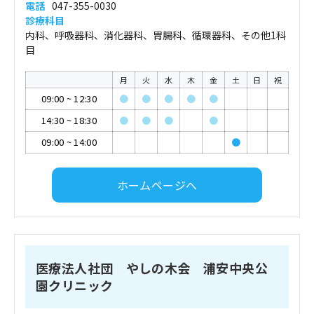
電話
047-355-0030
診療科目
内科、呼吸器科、消化器科、胃腸科、循環器科、その他1科
目
月
火
水
木
金
土
日
祝
09:00
~
12:30
●
●
●
●
●
14:30
~
18:30
●
●
●
●
09:00
~
14:00
●
ホームページへ
医療法人社団 やしの木会 浦安中央公
園クリニック