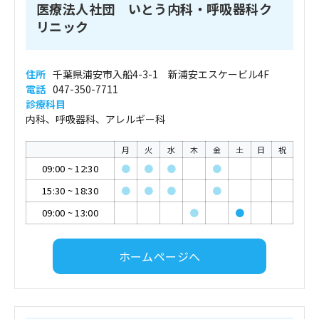
医療法人社団 いとう内科・呼吸器科ク
リニック
住所
千葉県浦安市入船4-3-1 新浦安エスケービル4F
電話
047-350-7711
診療科目
内科、呼吸器科、アレルギー科
月
火
水
木
金
土
日
祝
09:00
~
12:30
●
●
●
●
15:30
~
18:30
●
●
●
●
09:00
~
13:00
●
●
ホームページへ