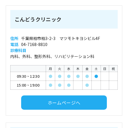
こんどうクリニック
住所
千葉県柏市柏3-2-3 マツモトキヨシビル4F
電話
04-7168-8810
診療科目
内科、外科、整形外科、リハビリテーション科
月
火
水
木
金
土
日
祝
09:30
~
12:30
●
●
●
●
●
●
15:00
~
19:00
●
●
●
●
ホームページへ