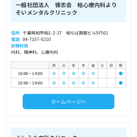
一般社団法人 徳志会 柏心療内科より
そいメンタルクリニック
住所
千葉県柏市柏1-2-37 柏ちば興銀ビル5F501
電話
04-7157-0210
診療科目
内科、精神科、心療内科
月
火
水
木
金
土
日
祝
10:00
~
14:00
●
●
●
●
●
●
15:00
~
19:00
●
●
●
●
●
●
ホームページへ