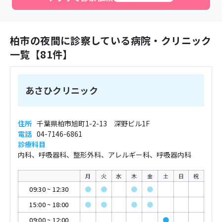
柏市
の夜間に診察している病院・クリニック
一覧【
81
件】
あさひクリニック
住所
千葉県柏市旭町1-2-13 深野ビル1F
電話
04-7146-6861
診療科目
内科、呼吸器科、整形外科、アレルギー科、呼吸器内科
月
火
水
木
金
土
日
祝
09:30
~
12:30
●
●
●
●
15:00
~
18:00
●
●
●
●
09:00
~
12:00
●