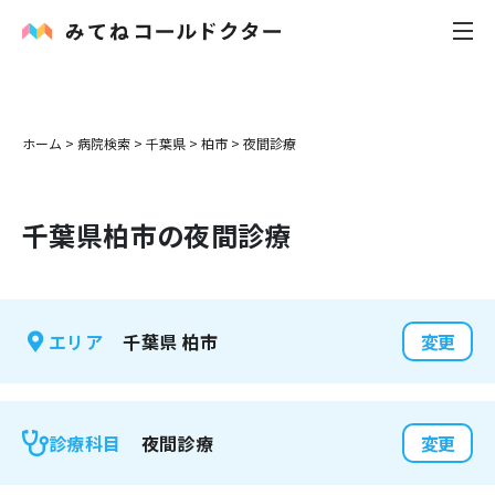
内科
ホーム
>
病院検索
>
千葉県
>
柏市
>
夜間診療
小児科
千葉県
柏市
の夜間診療
花粉症
皮膚科
千葉県
柏市
エリア
変更
感染症
お役立ち記事
夜間診療
診療科目
変更
お知らせ