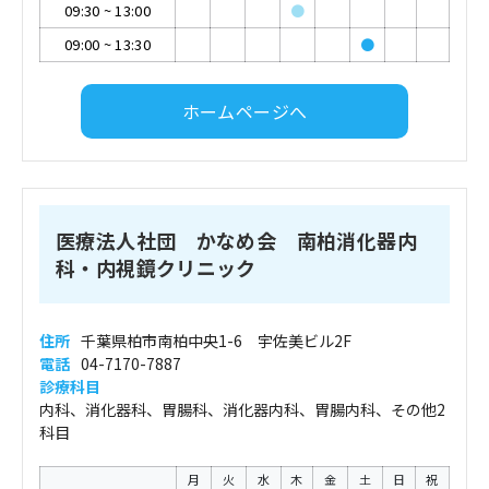
09:30
~
13:00
●
09:00
~
13:30
●
ホームページへ
医療法人社団 かなめ会 南柏消化器内
科・内視鏡クリニック
住所
千葉県柏市南柏中央1-6 宇佐美ビル2F
電話
04-7170-7887
診療科目
内科、消化器科、胃腸科、消化器内科、胃腸内科、その他2
科目
月
火
水
木
金
土
日
祝