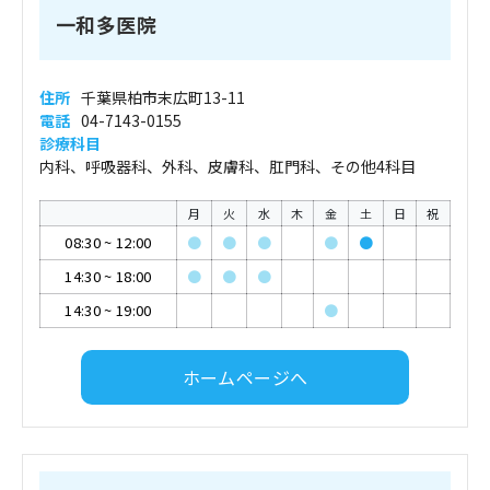
一和多医院
住所
千葉県柏市末広町13-11
電話
04-7143-0155
診療科目
内科、呼吸器科、外科、皮膚科、肛門科、その他4科目
月
火
水
木
金
土
日
祝
08:30
~
12:00
●
●
●
●
●
14:30
~
18:00
●
●
●
14:30
~
19:00
●
ホームページへ