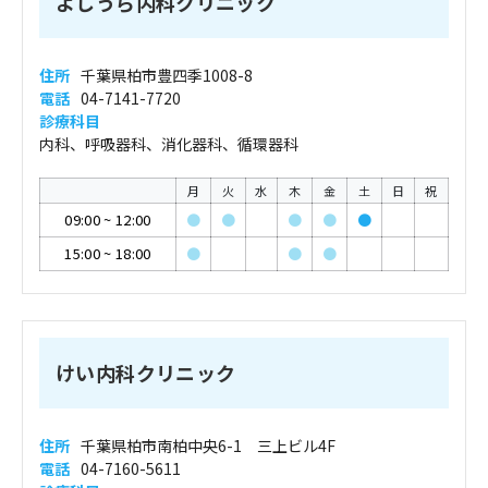
よしうら内科クリニック
住所
千葉県柏市豊四季1008-8
電話
04-7141-7720
診療科目
内科、呼吸器科、消化器科、循環器科
月
火
水
木
金
土
日
祝
09:00
~
12:00
●
●
●
●
●
15:00
~
18:00
●
●
●
けい内科クリニック
住所
千葉県柏市南柏中央6-1 三上ビル4F
電話
04-7160-5611