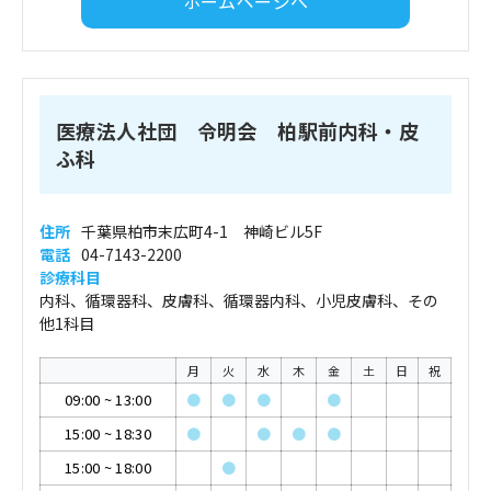
ホームページへ
医療法人社団 令明会 柏駅前内科・皮
ふ科
住所
千葉県柏市末広町4-1 神崎ビル5F
電話
04-7143-2200
診療科目
内科、循環器科、皮膚科、循環器内科、小児皮膚科、その
他1科目
月
火
水
木
金
土
日
祝
09:00
~
13:00
●
●
●
●
15:00
~
18:30
●
●
●
●
15:00
~
18:00
●