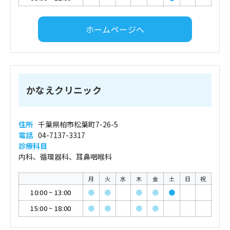
ホームページへ
かなえクリニック
住所
千葉県柏市松葉町7-26-5
電話
04-7137-3317
診療科目
内科、循環器科、耳鼻咽喉科
月
火
水
木
金
土
日
祝
10:00
~
13:00
●
●
●
●
●
15:00
~
18:00
●
●
●
●