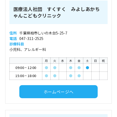
医療法人社団 すくすく みよしあかち
ゃんこどもクリニック
住所
千葉県柏市しいの木台5-25-7
電話
047-311-2525
診療科目
小児科、アレルギー科
月
火
水
木
金
土
日
祝
09:00
~
12:00
●
●
●
●
●
15:00
~
18:00
●
●
●
●
ホームページへ