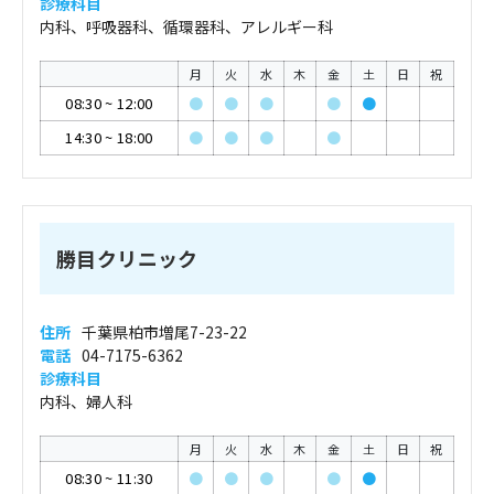
診療科目
内科、呼吸器科、循環器科、アレルギー科
月
火
水
木
金
土
日
祝
08:30
~
12:00
●
●
●
●
●
14:30
~
18:00
●
●
●
●
勝目クリニック
住所
千葉県柏市増尾7-23-22
電話
04-7175-6362
診療科目
内科、婦人科
月
火
水
木
金
土
日
祝
08:30
~
11:30
●
●
●
●
●