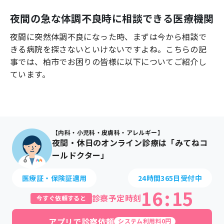
よくあるご質問
夜間の急な体調不良時に相談できる医療機関
夜間に突然体調不良になった時、まずは今から相談で
きる病院を探さないといけないですよね。こちらの記
事では、
柏市
でお困りの皆様に以下についてご紹介し
ています。
【内科・小児科・皮膚科・アレルギー】
夜間・休日のオンライン診療は「みてねコ
ールドクター」
医療証・保険証適用
24時間365日受付中
16
:
15
診察予定時刻
今すぐ依頼すると
アプリで診察依頼
システム利用料0円