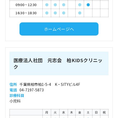
09:00
~
12:30
●
●
●
●
●
16:30
~
18:30
●
●
●
●
ホームページへ
医療法人社団 元志会 柏KIDSクリニッ
ク
住所
千葉県柏市柏1-5-4 K・SITYビル4F
電話
04-7197-5873
診療科目
小児科
月
火
水
木
金
土
日
祝