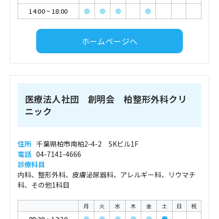
14:00
~
18:00
●
●
●
●
ホームページへ
医療法人社団 創明会 柏整形外科クリ
ニック
住所
千葉県柏市南柏2-4-2 SKビル1F
電話
04-7141-4666
診療科目
内科、整形外科、皮膚泌尿器科、アレルギー科、リウマチ
科、その他1科目
月
火
水
木
金
土
日
祝
09:30
~
12:30
●
●
●
●
●
●