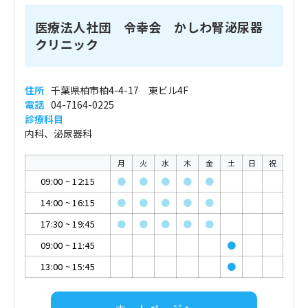
医療法人社団 令幸会 かしわ腎泌尿器
クリニック
住所
千葉県柏市柏4-4-17 東ビル4F
電話
04-7164-0225
診療科目
内科、泌尿器科
月
火
水
木
金
土
日
祝
09:00
~
12:15
●
●
●
●
●
14:00
~
16:15
●
●
●
●
●
17:30
~
19:45
●
●
●
●
●
09:00
~
11:45
●
13:00
~
15:45
●