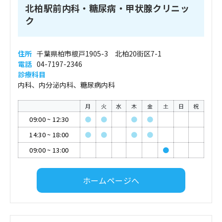
北柏駅前内科・糖尿病・甲状腺クリニッ
ク
住所
千葉県柏市根戸1905-3 北柏20街区7-1
電話
04-7197-2346
診療科目
内科、内分泌内科、糖尿病内科
月
火
水
木
金
土
日
祝
09:00
~
12:30
●
●
●
●
14:30
~
18:00
●
●
●
●
09:00
~
13:00
●
ホームページへ