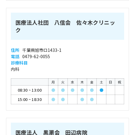
医療法人社団 八信会 佐々木クリニッ
ク
住所
千葉県旭市ロ1433-1
電話
0479-62-0055
診療科目
内科
月
火
水
木
金
土
日
祝
08:30
~
13:00
●
●
●
●
●
●
15:00
~
18:30
●
●
●
●
医療法人 黒潮会 田辺病院