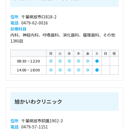
住所
千葉県旭市ロ818-2
電話
0479-62-0016
診療科目
内科、神経内科、呼吸器科、消化器科、循環器科、その他
13科目
月
火
水
木
金
土
日
祝
08:30
~
12:30
●
●
●
●
●
●
14:00
~
18:00
●
●
●
●
●
●
旭かいわクリニック
住所
千葉県旭市萩園1902-3
電話
0479-57-1151