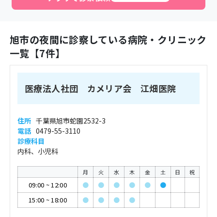
旭市
の夜間に診察している病院・クリニック
一覧【
7
件】
医療法人社団 カメリア会 江畑医院
住所
千葉県旭市蛇園2532-3
電話
0479-55-3110
診療科目
内科、小児科
月
火
水
木
金
土
日
祝
09:00
~
12:00
●
●
●
●
●
●
15:00
~
18:00
●
●
●
●