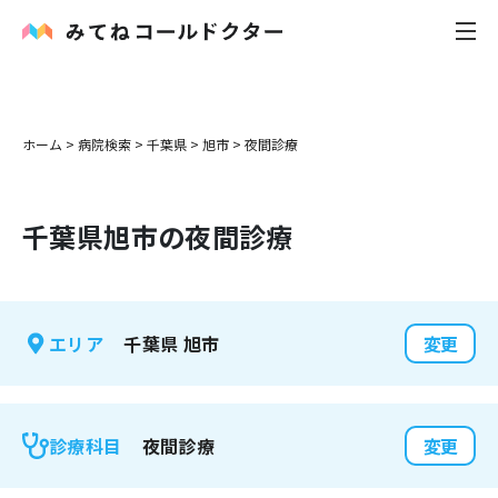
内科
ホーム
>
病院検索
>
千葉県
>
旭市
>
夜間診療
小児科
千葉県
旭市
の夜間診療
花粉症
皮膚科
千葉県
旭市
エリア
変更
感染症
お役立ち記事
夜間診療
診療科目
変更
お知らせ