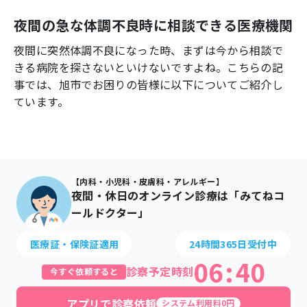
よくあるご質問
夜間の急な体調不良時に相談できる医療機関
夜間に突然体調不良になった時、まずは今から相談で
きる病院を探さないといけないですよね。こちらの記
事では、
旭市
でお困りの皆様に以下についてご紹介し
ています。
【内科・小児科・皮膚科・アレルギー】
夜間・休日のオンライン診療は「みてねコ
ールドクター」
医療証・保険証適用
24時間365日受付中
06
:
40
診察予定時刻
今すぐ依頼すると
アプリで診察依頼
システム利用料0円