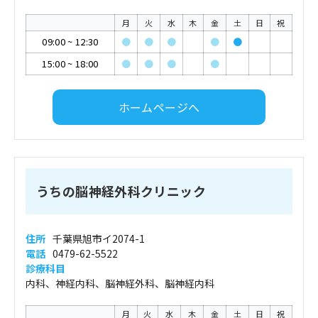
月
火
水
木
金
土
日
祝
09:00
~
12:30
●
●
●
●
●
15:00
~
18:00
●
●
●
●
ホームページへ
うちの脳神経外科クリニック
住所
千葉県旭市イ2074-1
電話
0479-62-5522
診療科目
内科、神経内科、脳神経外科、脳神経内科
月
火
水
木
金
土
日
祝