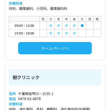
診療科目
内科、循環器科、小児科、循環器内科
月
火
水
木
金
土
日
祝
09:00
~
12:00
●
●
●
●
●
15:00
~
18:00
●
●
●
●
ホームページへ
樹クリニック
住所
千葉県旭市ロー1535-1
電話
0479-62-6878
診療科目
内科、消化器科、外科、麻酔科、消化器内科(内視鏡)