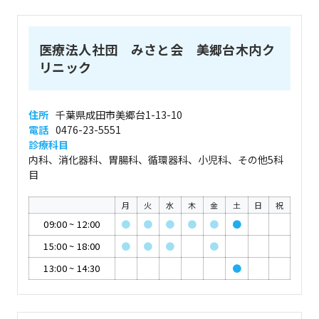
医療法人社団 みさと会 美郷台木内ク
リニック
住所
千葉県成田市美郷台1-13-10
電話
0476-23-5551
診療科目
内科、消化器科、胃腸科、循環器科、小児科、その他5科
目
月
火
水
木
金
土
日
祝
09:00
~
12:00
●
●
●
●
●
●
15:00
~
18:00
●
●
●
●
13:00
~
14:30
●