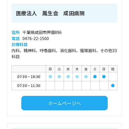
医療法人 鳳生会 成田病院
住所
千葉県成田市押畑896
電話
0476-22-1500
診療科目
内科、精神科、呼吸器科、消化器科、循環器科、その他33
科目
月
火
水
木
金
土
日
祝
07:30
~
16:30
●
●
●
●
●
●
●
07:30
~
11:30
●
ホームページへ