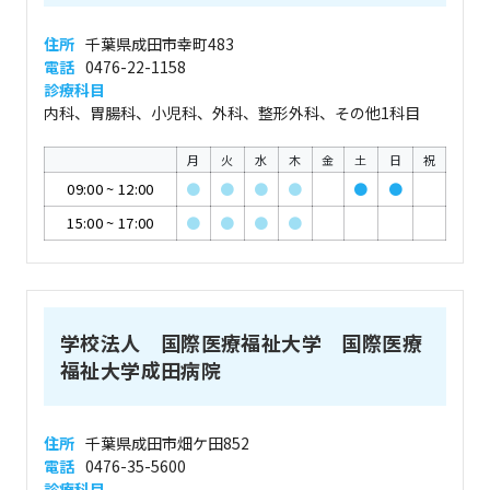
住所
千葉県成田市幸町483
電話
0476-22-1158
診療科目
内科、胃腸科、小児科、外科、整形外科、その他1科目
月
火
水
木
金
土
日
祝
09:00
~
12:00
●
●
●
●
●
●
15:00
~
17:00
●
●
●
●
学校法人 国際医療福祉大学 国際医療
福祉大学成田病院
住所
千葉県成田市畑ケ田852
電話
0476-35-5600
診療科目