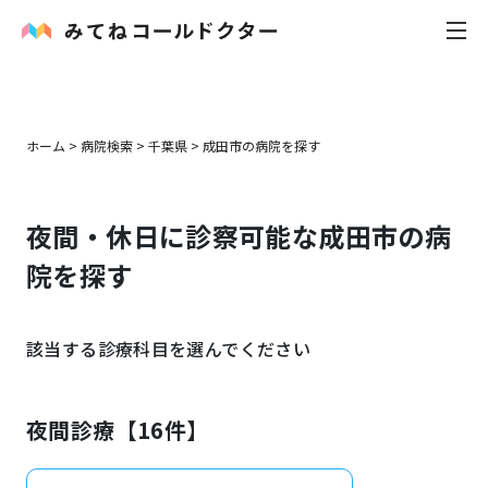
内科
ホーム
>
病院検索
>
千葉県
>
成田市
の病院を探す
小児科
夜間・休日に診察可能な
成田市
の病
花粉症
院を探す
皮膚科
該当する診療科目を選んでください
感染症
お役立ち記事
夜間診療【
16
件】
お知らせ