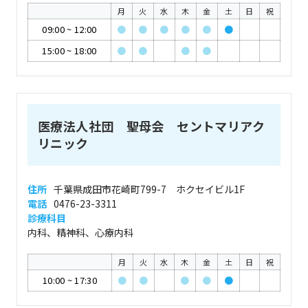
月
火
水
木
金
土
日
祝
09:00
~
12:00
●
●
●
●
●
●
15:00
~
18:00
●
●
●
●
医療法人社団 聖母会 セントマリアク
リニック
住所
千葉県成田市花崎町799-7 ホクセイビル1F
電話
0476-23-3311
診療科目
内科、精神科、心療内科
月
火
水
木
金
土
日
祝
10:00
~
17:30
●
●
●
●
●