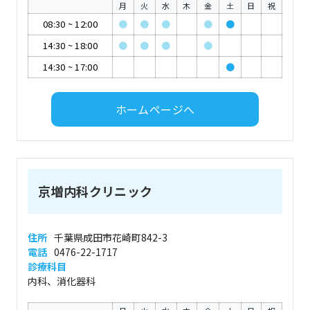
月
火
水
木
金
土
日
祝
08:30
~
12:00
●
●
●
●
●
14:30
~
18:00
●
●
●
●
14:30
~
17:00
●
ホームページへ
京増内科クリニック
住所
千葉県成田市花崎町842-3
電話
0476-22-1717
診療科目
内科、消化器科