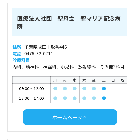
医療法人社団 聖母会 聖マリア記念病
院
住所
千葉県成田市取香446
電話
0476-32-0711
診療科目
内科、精神科、神経科、小児科、放射線科、その他3科目
月
火
水
木
金
土
日
祝
09:00
~
12:00
●
●
●
●
●
●
13:30
~
17:00
●
●
●
●
●
●
ホームページへ