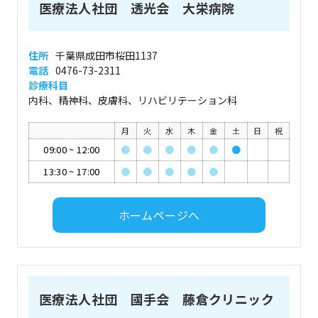
医療法人社団 透光会 大栄病院
住所
千葉県成田市桜田1137
電話
0476-73-2311
診療科目
内科、精神科、皮膚科、リハビリテーション科
月
火
水
木
金
土
日
祝
09:00
~
12:00
●
●
●
●
●
●
13:30
~
17:00
●
●
●
●
●
ホームページへ
医療法人社団 國手会 藤倉クリニック