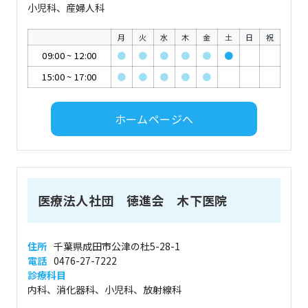
小児科、産婦人科
月
火
水
木
金
土
日
祝
09:00
~
12:00
●
●
●
●
●
●
15:00
~
17:00
●
●
●
●
●
ホームページへ
医療法人社団 徳進会 木下医院
住所
千葉県成田市公津の杜5-28-1
電話
0476-27-7222
診療科目
内科、消化器科、小児科、放射線科