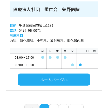
医療法人社団 柔仁会 矢野医院
住所
千葉県成田市猿山1131
電話
0476-96-0071
診療科目
内科、消化器科、小児科、放射線科、消化器内科
月
火
水
木
金
土
日
祝
09:00
~
17:00
●
●
●
●
09:00
~
13:00
●
●
ホームページへ