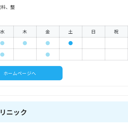
児科、整
水
木
金
土
日
祝
●
●
●
●
●
●
ホームページへ
リニック