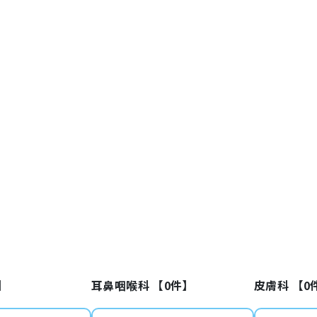
】
耳鼻咽喉科 【
0
件】
皮膚科 【
0