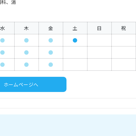
器科、消
水
木
金
土
日
祝
●
●
●
●
●
●
●
●
●
●
ホームページへ