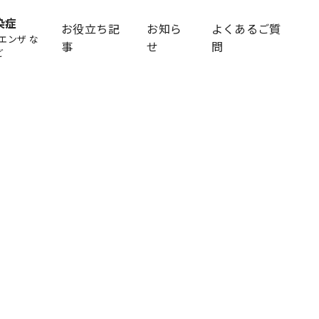
染症
お役立ち記
お知ら
よくあるご質
エンザ な
事
せ
問
ど