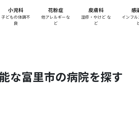
小児科
花粉症
皮膚科
感
子どもの体調不
他アレルギーな
湿疹・やけど な
インフル
良
ど
ど
能な
富里市
の病院を探す