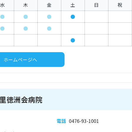
水
木
金
土
日
祝
●
●
●
●
●
●
●
●
ホームページへ
里徳洲会病院
電話
0476-93-1001