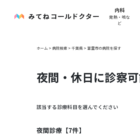
内科
発熱・咳な
ど
ホーム
>
病院検索
>
千葉県
>
富里市
の病院を探す
夜間・休日に診察可
該当する診療科目を選んでください
夜間診療【
7
件】