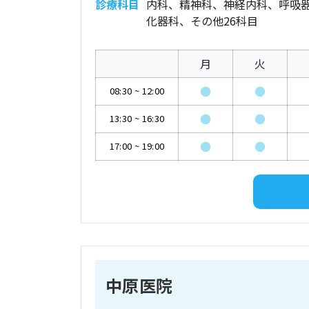
診療科目
内科、精神科、神経内科、呼吸
化器科、その他26科目
月
火
●
●
08:30
~
12:00
●
●
13:30
~
16:30
●
●
17:00
~
19:00
中原医院