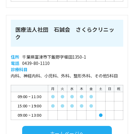
医療法人社団 石誠会 さくらクリニッ
ク
住所
千葉県富津市下飯野字堰田1350-1
電話
0439-80-1110
診療科目
内科、神経内科、小児科、外科、整形外科、その他5科目
月
火
水
木
金
土
日
祝
09:00
~
11:30
●
●
●
●
●
15:00
~
19:00
●
●
●
●
●
09:00
~
13:00
●
ホームページへ