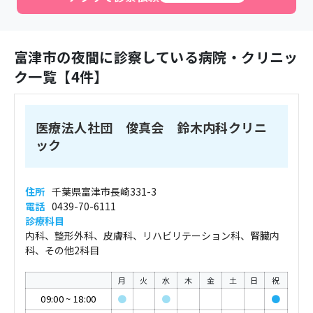
富津市
の夜間に診察している病院・クリニッ
ク一覧【
4
件】
医療法人社団 俊真会 鈴木内科クリニ
ック
住所
千葉県富津市長崎331-3
電話
0439-70-6111
診療科目
内科、整形外科、皮膚科、リハビリテーション科、腎臓内
科、その他2科目
月
火
水
木
金
土
日
祝
09:00
~
18:00
●
●
●