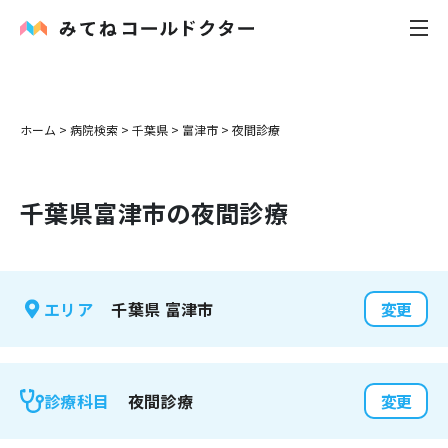
内科
ホーム
>
病院検索
>
千葉県
>
富津市
>
夜間診療
小児科
千葉県
富津市
の夜間診療
花粉症
皮膚科
千葉県
富津市
エリア
変更
感染症
お役立ち記事
夜間診療
診療科目
変更
お知らせ