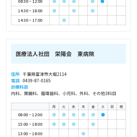
08:30
~
12:00
●
●
●
●
●
14:30
~
18:00
●
●
●
14:30
~
17:00
●
医療法人社団 栄陽会 東病院
住所
千葉県富津市大堀2114
電話
0439-87-0165
診療科目
内科、胃腸科、循環器科、小児科、外科、その他3科目
月
火
水
木
金
土
日
祝
08:00
~
12:00
●
●
●
●
●
●
15:00
~
18:00
●
●
●
●
13:00
~
18:00
●