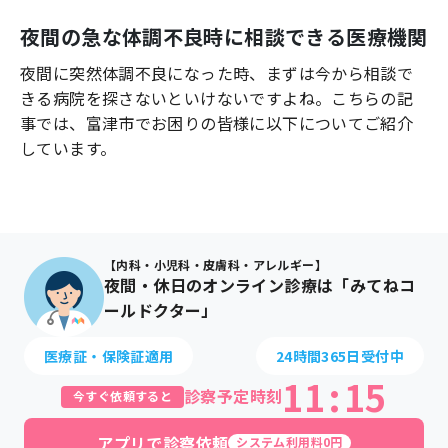
よくあるご質問
夜間の急な体調不良時に相談できる医療機関
夜間に突然体調不良になった時、まずは今から相談で
きる病院を探さないといけないですよね。こちらの記
事では、
富津市
でお困りの皆様に以下についてご紹介
しています。
【内科・小児科・皮膚科・アレルギー】
夜間・休日のオンライン診療は「みてねコ
ールドクター」
医療証・保険証適用
24時間365日受付中
11
:
15
診察予定時刻
今すぐ依頼すると
アプリで診察依頼
システム利用料0円