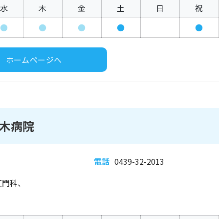
水
木
金
土
日
祝
●
●
●
●
●
ホームページへ
木病院
電話
0439-32-2013
肛門科、