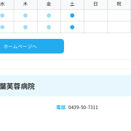
水
木
金
土
日
祝
●
●
●
●
●
●
●
●
ホームページへ
葉芙蓉病院
電話
0439-50-7311