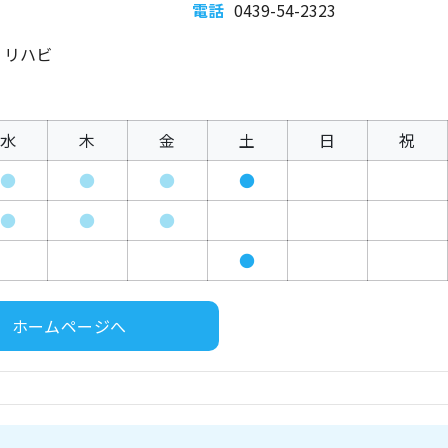
電話
0439-54-2323
、リハビ
水
木
金
土
日
祝
●
●
●
●
●
●
●
●
ホームページへ