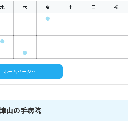
水
木
金
土
日
祝
●
●
●
ホームページへ
津山の手病院