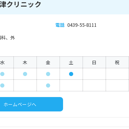
津クリニック
電話
0439-55-8111
器科、外
水
木
金
土
日
祝
●
●
●
●
●
●
ホームページへ