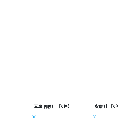
】
耳鼻咽喉科 【
0
件】
皮膚科 【
0