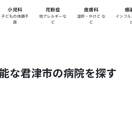
小児科
花粉症
皮膚科
感
子どもの体調不
他アレルギーな
湿疹・やけど な
インフル
良
ど
ど
能な
君津市
の病院を探す