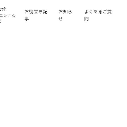
染症
お役立ち記
お知ら
よくあるご質
エンザ な
事
せ
問
ど