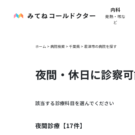
内科
発熱・咳な
ど
ホーム
>
病院検索
>
千葉県
>
君津市
の病院を探す
夜間・休日に診察可
該当する診療科目を選んでください
夜間診療【
17
件】