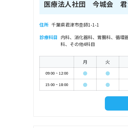
医療法人社団 今城会 君
住所
千葉県君津市杢師1-1-1
診療科目
内科、消化器科、胃腸科、循環
科、その他4科目
月
火
●
●
09:00
~
12:00
●
●
15:00
~
18:00