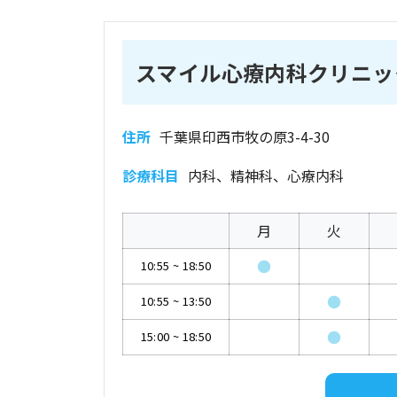
スマイル心療内科クリニッ
住所
千葉県印西市牧の原3-4-30
診療科目
内科、精神科、心療内科
月
火
●
10:55
~
18:50
●
10:55
~
13:50
●
15:00
~
18:50