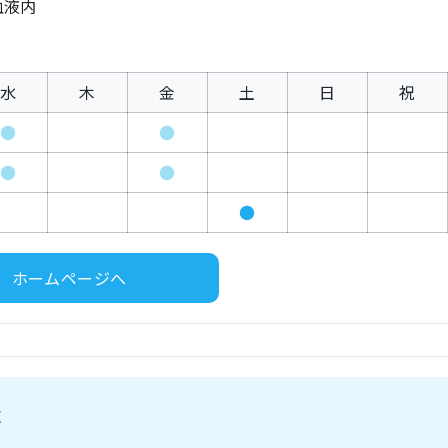
血液内
水
木
金
土
日
祝
●
●
●
●
●
ホームページへ
c