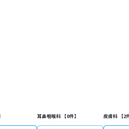
】
耳鼻咽喉科 【
0
件】
皮膚科 【
2