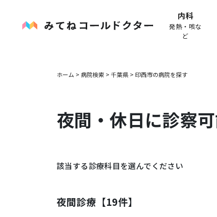
内科
発熱・咳な
ど
ホーム
>
病院検索
>
千葉県
>
印西市
の病院を探す
夜間・休日に診察可
該当する診療科目を選んでください
夜間診療【
19
件】