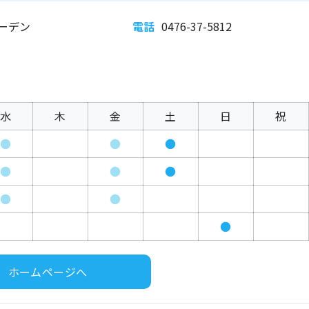
ーデン
電話
0476-37-5812
水
木
金
土
日
祝
●
●
●
●
●
●
●
●
●
ホームページへ