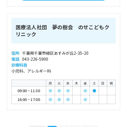
医療法人社団 夢の樹会 のせこどもク
リニック
住所
千葉県千葉市緑区あすみが丘2-35-20
電話
043-226-5900
診療科目
小児科、アレルギー科
月
火
水
木
金
土
日
祝
09:00
~
11:30
●
●
●
●
●
16:00
~
17:00
●
●
●
●