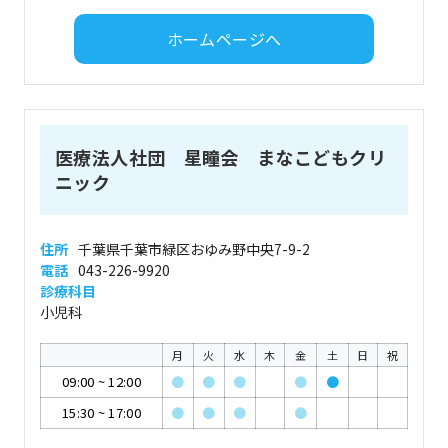
ホームページへ
医療法人社団 星瞳会 まなこどもクリ
ニック
住所
千葉県千葉市緑区おゆみ野中央7-9-2
電話
043-226-9920
診療科目
小児科
月
火
水
木
金
土
日
祝
09:00
~
12:00
●
●
●
●
●
15:30
~
17:00
●
●
●
●