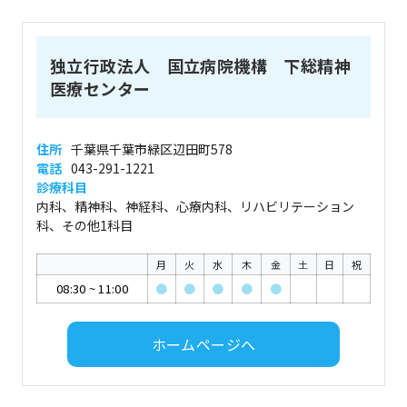
独立行政法人 国立病院機構 下総精神
医療センター
住所
千葉県千葉市緑区辺田町578
電話
043-291-1221
診療科目
内科、精神科、神経科、心療内科、リハビリテーション
科、その他1科目
月
火
水
木
金
土
日
祝
08:30
~
11:00
●
●
●
●
●
ホームページへ