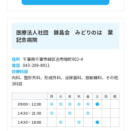
医療法人社団 錦昌会 みどりのは 葉
記念病院
住所
千葉県千葉市緑区古市場町902-4
電話
043-209-8911
診療科目
内科、整形外科、形成外科、泌尿器科、放射線科、その他
3科目
月
火
水
木
金
土
日
祝
09:00
~
12:00
●
●
●
●
●
●
14:30
~
21:30
●
●
●
14:30
~
18:00
●
●
●