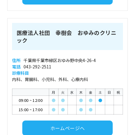
医療法人社団 幸樹会 おゆみのクリニ
ック
住所
千葉県千葉市緑区おゆみ野中央4-26-4
電話
043-292-2511
診療科目
内科、胃腸科、小児科、外科、心療内科
月
火
水
木
金
土
日
祝
09:00
~
12:00
●
●
●
●
●
15:00
~
17:00
●
●
●
●
ホームページへ