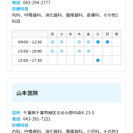
電話
043-294-2777
診療科目
内科、呼吸器科、消化器科、循環器科、皮膚科、その他1
科目
月
火
水
木
金
土
日
祝
09:00
~
12:30
●
●
●
●
●
●
15:00
~
19:00
●
●
●
●
15:00
~
17:30
●
山本医院
住所
千葉県千葉市緑区おゆみ野中央4-23-5
電話
043-291-7221
診療科目
内科、呼吸器科、消化器科、循環器科、小児科、その他3