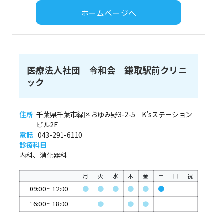
ホームページへ
医療法人社団 令和会 鎌取駅前クリニ
ック
住所
千葉県千葉市緑区おゆみ野3-2-5 K’sステーション
ビル2F
電話
043-291-6110
診療科目
内科、消化器科
月
火
水
木
金
土
日
祝
09:00
~
12:00
●
●
●
●
●
●
16:00
~
18:00
●
●
●