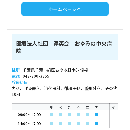
ホームページへ
医療法人社団 淳英会 おゆみの中央病
院
住所
千葉県千葉市緑区おゆみ野南6-49-9
電話
043-300-3355
診療科目
内科、呼吸器科、消化器科、循環器科、整形外科、その他
10科目
月
火
水
木
金
土
日
祝
09:00
~
12:00
●
●
●
●
●
●
14:00
~
17:00
●
●
●
●
●
●