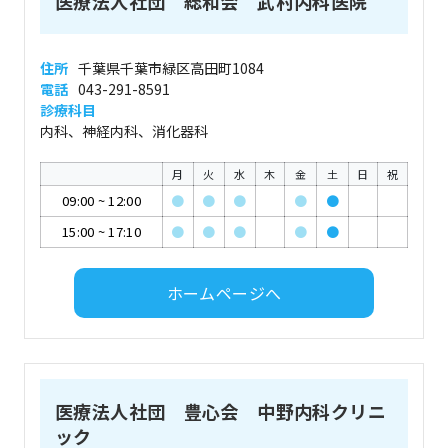
医療法人社団 総和会 武村内科医院
住所
千葉県千葉市緑区高田町1084
電話
043-291-8591
診療科目
内科、神経内科、消化器科
月
火
水
木
金
土
日
祝
09:00
~
12:00
●
●
●
●
●
15:00
~
17:10
●
●
●
●
●
ホームページへ
医療法人社団 豊心会 中野内科クリニ
ック