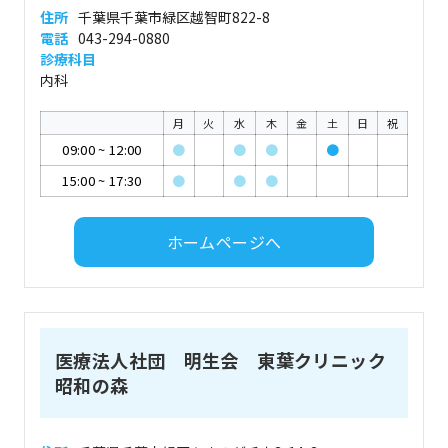
住所
千葉県千葉市緑区越智町822-8
電話
043-294-0880
診療科目
内科
月
火
水
木
金
土
日
祝
09:00
~
12:00
●
●
●
●
15:00
~
17:30
●
●
●
ホームページへ
医療法人社団 明生会 東葉クリニック
昭和の森