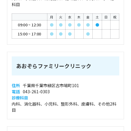
科目
月
火
水
木
金
土
日
祝
09:00
~
12:30
●
●
●
●
●
●
15:00
~
17:00
●
●
●
●
あおぞらファミリークリニック
住所
千葉県千葉市緑区古市場町101
電話
043-261-0303
診療科目
内科、消化器科、小児科、整形外科、皮膚科、その他2科
目