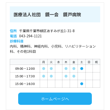
医療法人社団 鏡一会 鏡戸病院
住所
千葉県千葉市緑区あすみが丘1-31-8
電話
043-294-1121
診療科目
内科、精神科、神経内科、小児科、リハビリテーション
科、その他1科目
月
火
水
木
金
土
日
祝
09:00
~
12:00
●
●
●
●
●
15:00
~
17:30
●
●
●
●
15:00
~
16:30
●
ホームページへ