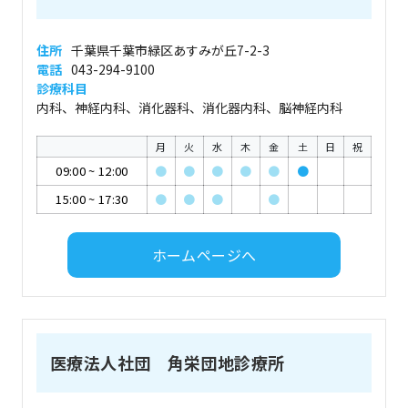
住所
千葉県千葉市緑区あすみが丘7-2-3
電話
043-294-9100
診療科目
内科、神経内科、消化器科、消化器内科、脳神経内科
月
火
水
木
金
土
日
祝
09:00
~
12:00
●
●
●
●
●
●
15:00
~
17:30
●
●
●
●
ホームページへ
医療法人社団 角栄団地診療所