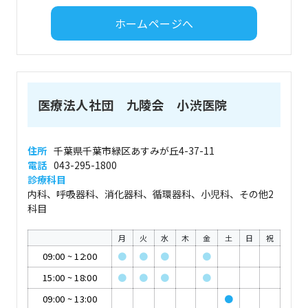
ホームページへ
医療法人社団 九陵会 小渋医院
住所
千葉県千葉市緑区あすみが丘4-37-11
電話
043-295-1800
診療科目
内科、呼吸器科、消化器科、循環器科、小児科、その他2
科目
月
火
水
木
金
土
日
祝
09:00
~
12:00
●
●
●
●
15:00
~
18:00
●
●
●
●
09:00
~
13:00
●