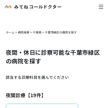
内科
ホーム
>
病院検索
>
千葉県
>
千葉市緑区
の病院を探す
小児科
夜間・休日に診察可能な
千葉市緑区
花粉症
の病院を探す
皮膚科
該当する診療科目を選んでください
感染症
お役立ち記事
夜間診療【
19
件】
お知らせ