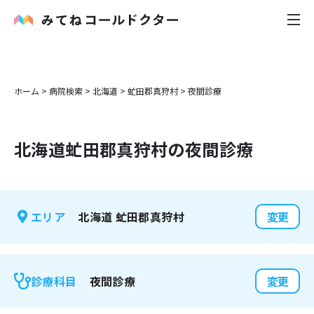
内科
ホーム
>
病院検索
>
北海道
>
虻田郡真狩村
>
夜間診療
小児科
北海道
虻田郡真狩村
の夜間診療
花粉症
皮膚科
北海道
虻田郡真狩村
エリア
変更
感染症
お役立ち記事
夜間診療
診療科目
変更
お知らせ