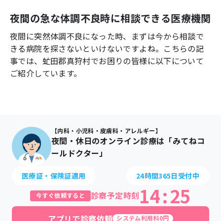
よくあるご質問
夜間の急な体調不良時に相談できる医療機関
夜間に突然体調不良になった時、まずは今から相談で
きる病院を探さないといけないですよね。こちらの記
事では、
虻田郡真狩村
でお困りの皆様に以下について
ご紹介しています。
【内科・小児科・皮膚科・アレルギー】
夜間・休日のオンライン診療は「みてねコ
ールドクター」
医療証・保険証適用
24時間365日受付中
14
:
25
診察予定時刻
今すぐ依頼すると
アプリで診察依頼
システム利用料0円