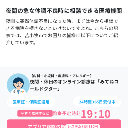
よくあるご質問
夜間の急な体調不良時に相談できる医療機関
夜間に突然体調不良になった時、まずは今から相談で
きる病院を探さないといけないですよね。こちらの記
事では、
苫小牧市
でお困りの皆様に以下についてご紹
介しています。
【内科・小児科・皮膚科・アレルギー】
夜間・休日のオンライン診療は「みてねコ
ールドクター」
医療証・保険証適用
24時間365日受付中
19
:
10
診察予定時刻
今すぐ依頼すると
アプリで診察依頼
システム利用料0円