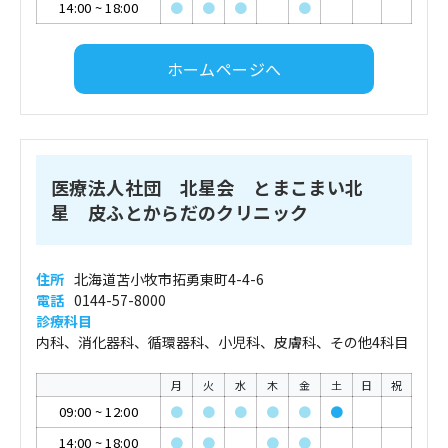
14:00
~
18:00
●
●
●
●
ホームページへ
医療法人社団 北星会 とまこまい北
星 皮ふとからだのクリニック
住所
北海道苫小牧市拓勇東町4-4-6
電話
0144-57-8000
診療科目
内科、消化器科、循環器科、小児科、皮膚科、その他4科目
月
火
水
木
金
土
日
祝
09:00
~
12:00
●
●
●
●
●
●
14:00
~
18:00
●
●
●
●