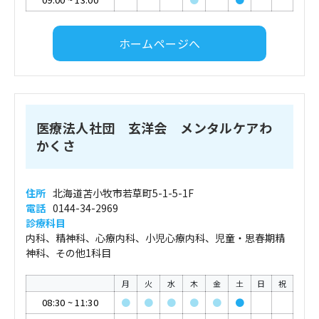
ホームページへ
医療法人社団 玄洋会 メンタルケアわ
かくさ
住所
北海道苫小牧市若草町5-1-5-1F
電話
0144-34-2969
診療科目
内科、精神科、心療内科、小児心療内科、児童・思春期精
神科、その他1科目
月
火
水
木
金
土
日
祝
08:30
~
11:30
●
●
●
●
●
●