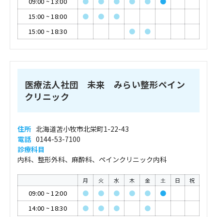
09:00
~
13:00
●
●
●
●
●
●
15:00
~
18:00
●
●
●
15:00
~
18:30
●
●
医療法人社団 未来 みらい整形ペイン
クリニック
住所
北海道苫小牧市北栄町1-22-43
電話
0144-53-7100
診療科目
内科、整形外科、麻酔科、ペインクリニック内科
月
火
水
木
金
土
日
祝
09:00
~
12:00
●
●
●
●
●
●
14:00
~
18:30
●
●
●
●