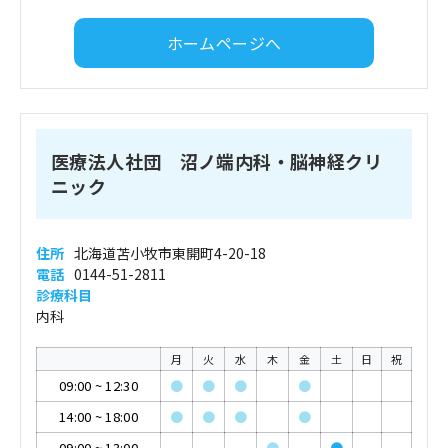
ホームページへ
医療法人社団 沼ノ端内科・脳神経クリ
ニック
住所
北海道苫小牧市東開町4-20-18
電話
0144-51-2811
診療科目
内科
月
火
水
木
金
土
日
祝
09:00
~
12:30
●
●
●
●
14:00
~
18:00
●
●
●
●
09:00
~
13:00
●
●