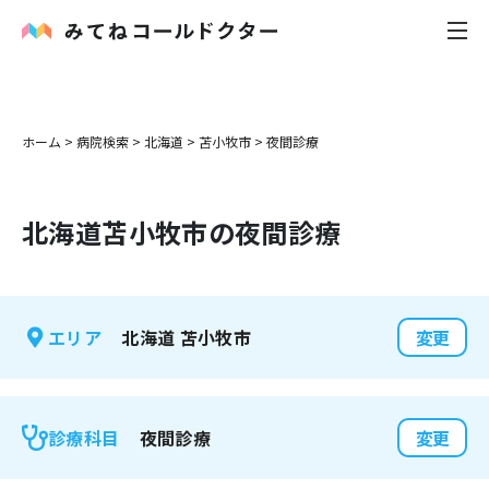
内科
ホーム
>
病院検索
>
北海道
>
苫小牧市
>
夜間診療
小児科
北海道
苫小牧市
の夜間診療
花粉症
皮膚科
北海道
苫小牧市
エリア
変更
感染症
お役立ち記事
夜間診療
診療科目
変更
お知らせ