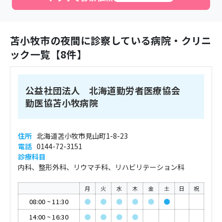
苫小牧市
の夜間に診察している病院・クリニ
ック一覧【
8
件】
公益社団法人 北海道勤労者医療協会
勤医協苫小牧病院
住所
北海道苫小牧市見山町1-8-23
電話
0144-72-3151
診療科目
内科、整形外科、リウマチ科、リハビリテーション科
月
火
水
木
金
土
日
祝
08:00
~
11:30
●
●
●
●
●
●
14:00
~
16:30
●
●
●
●