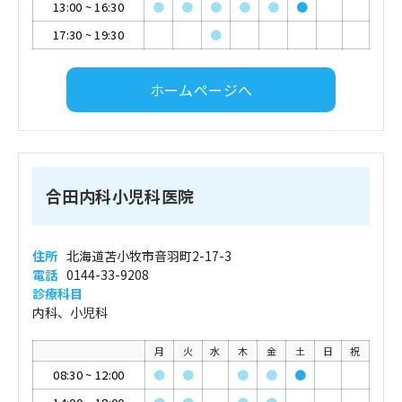
13:00
~
16:30
●
●
●
●
●
●
17:30
~
19:30
●
ホームページへ
合田内科小児科医院
住所
北海道苫小牧市音羽町2-17-3
電話
0144-33-9208
診療科目
内科、小児科
月
火
水
木
金
土
日
祝
08:30
~
12:00
●
●
●
●
●