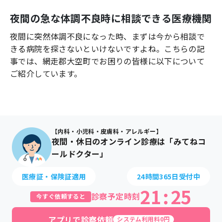
よくあるご質問
夜間の急な体調不良時に相談できる医療機関
夜間に突然体調不良になった時、まずは今から相談で
きる病院を探さないといけないですよね。こちらの記
事では、
網走郡大空町
でお困りの皆様に以下について
ご紹介しています。
【内科・小児科・皮膚科・アレルギー】
夜間・休日のオンライン診療は「みてねコ
ールドクター」
医療証・保険証適用
24時間365日受付中
21
:
25
診察予定時刻
今すぐ依頼すると
アプリで診察依頼
システム利用料0円