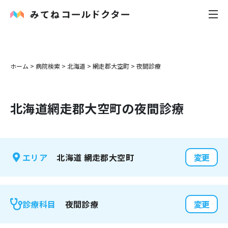
内科
ホーム
>
病院検索
>
北海道
>
網走郡大空町
>
夜間診療
小児科
北海道
網走郡大空町
の夜間診療
花粉症
皮膚科
北海道
網走郡大空町
エリア
変更
感染症
お役立ち記事
夜間診療
診療科目
変更
お知らせ