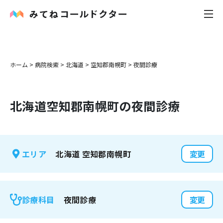
内科
ホーム
>
病院検索
>
北海道
>
空知郡南幌町
>
夜間診療
小児科
北海道
空知郡南幌町
の夜間診療
花粉症
皮膚科
北海道
空知郡南幌町
エリア
変更
感染症
お役立ち記事
夜間診療
診療科目
変更
お知らせ