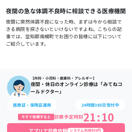
よくあるご質問
夜間の急な体調不良時に相談できる医療機関
夜間に突然体調不良になった時、まずは今から相談で
きる病院を探さないといけないですよね。こちらの記
事では、
空知郡南幌町
でお困りの皆様に以下について
ご紹介しています。
【内科・小児科・皮膚科・アレルギー】
夜間・休日のオンライン診療は「みてねコ
ールドクター」
医療証・保険証適用
24時間365日受付中
21
:
10
診察予定時刻
今すぐ依頼すると
アプリで診察依頼
システム利用料0円