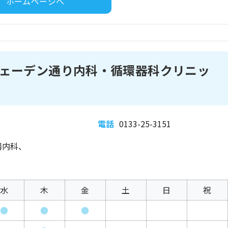
ホームページへ
ェーデン通り内科・循環器科クリニッ
電話
0133-25-3151
器内科、
水
木
金
土
日
祝
●
●
●