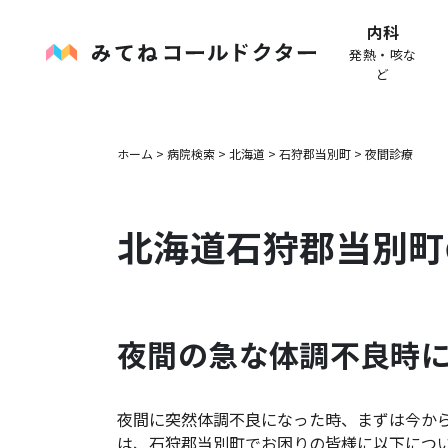
内科
発熱・咳な
ど
ホーム
>
病院検索
>
北海道
>
石狩郡当別町
>
夜間診療
北海道
石狩郡当別町
夜間の急な体調不良時
夜間に突然体調不良になった時、まずは今か
は、
石狩郡当別町
でお困りの皆様に以下につ