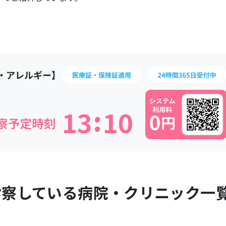
:
1
3
1
0
診察している病院・クリニック一