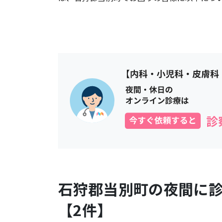
石狩郡当別町
の夜間に
【
2
件】