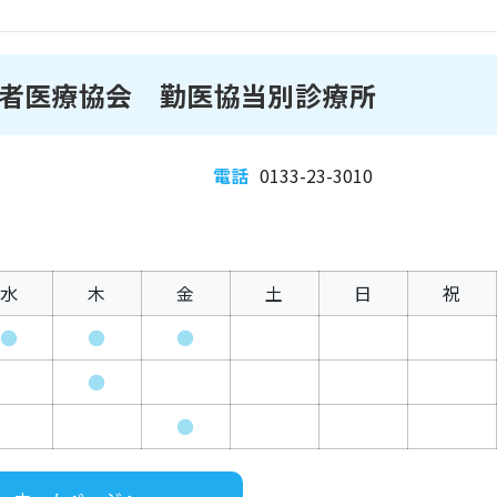
者医療協会 勤医協当別診療所
電話
0133-23-3010
水
木
金
土
日
祝
●
●
●
●
●