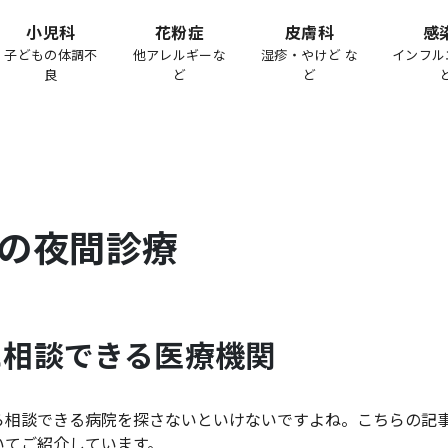
小児科
花粉症
皮膚科
感
子どもの体調不
他アレルギーな
湿疹・やけど な
インフル
良
ど
ど
の夜間診療
に相談できる医療機関
ら相談できる病院を探さないといけないですよね。こちらの記
いてご紹介しています。