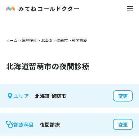
内科
ホーム
>
病院検索
>
北海道
>
留萌市
>
夜間診療
小児科
北海道
留萌市
の夜間診療
花粉症
皮膚科
北海道
留萌市
エリア
変更
感染症
お役立ち記事
夜間診療
診療科目
変更
お知らせ