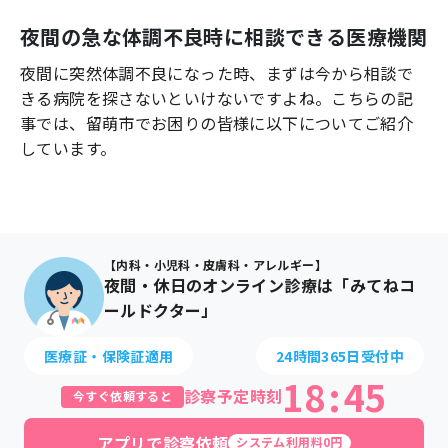
よくあるご質問
夜間の急な体調不良時に相談できる医療機関
夜間に突然体調不良になった時、まずは今から相談で
きる病院を探さないといけないですよね。こちらの記
事では、
留萌市
でお困りの皆様に以下についてご紹介
しています。
【内科・小児科・皮膚科・アレルギー】
夜間・休日のオンライン診療は「みてねコ
ールドクター」
医療証・保険証適用
24時間365日受付中
18
:
45
診察予定時刻
今すぐ依頼すると
アプリで診察依頼
システム利用料0円