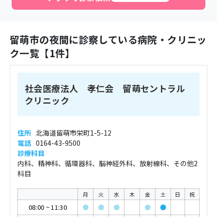
留萌市
の夜間に診察している病院・クリニッ
ク一覧【
1
件】
社会医療法人 孝仁会 留萌セントラル
クリニック
住所
北海道留萌市栄町1-5-12
電話
0164-43-9500
診療科目
内科、精神科、循環器科、脳神経外科、放射線科、その他2
科目
月
火
水
木
金
土
日
祝
08:00
~
11:30
●
●
●
●
●