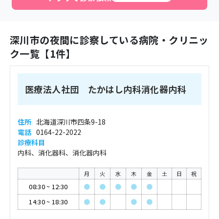
深川市
の夜間に診察している病院・クリニッ
ク一覧【
1
件】
医療法人社団 たかはし内科消化器内科
住所
北海道深川市四条9-18
電話
0164-22-2022
診療科目
内科、消化器科、消化器内科
月
火
水
木
金
土
日
祝
08:30
~
12:30
●
●
●
●
●
14:30
~
18:30
●
●
●
●