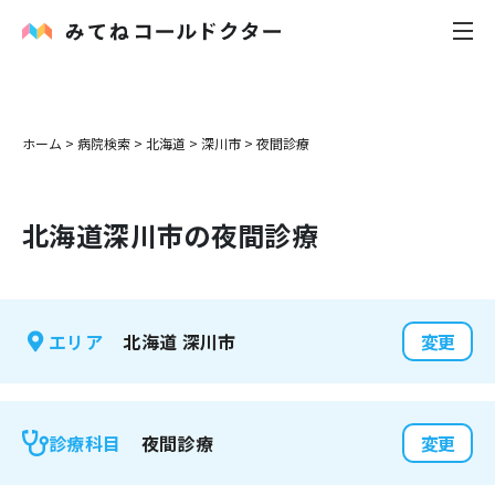
内科
ホーム
>
病院検索
>
北海道
>
深川市
>
夜間診療
小児科
北海道
深川市
の夜間診療
花粉症
皮膚科
北海道
深川市
エリア
変更
感染症
お役立ち記事
夜間診療
診療科目
変更
お知らせ