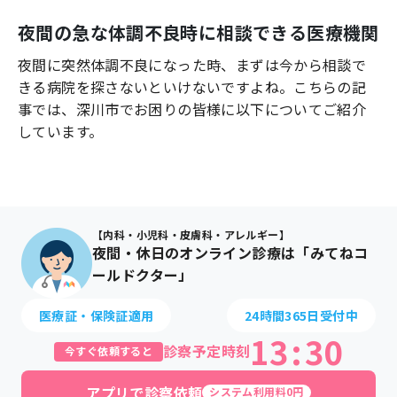
よくあるご質問
夜間の急な体調不良時に相談できる医療機関
夜間に突然体調不良になった時、まずは今から相談で
きる病院を探さないといけないですよね。こちらの記
事では、
深川市
でお困りの皆様に以下についてご紹介
しています。
【内科・小児科・皮膚科・アレルギー】
夜間・休日のオンライン診療は「みてねコ
ールドクター」
医療証・保険証適用
24時間365日受付中
13
:
30
診察予定時刻
今すぐ依頼すると
アプリで診察依頼
システム利用料0円