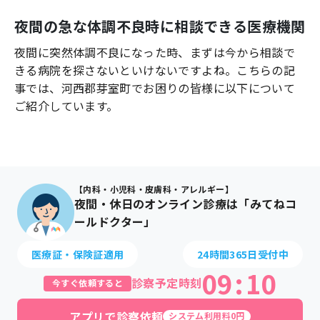
よくあるご質問
夜間の急な体調不良時に相談できる医療機関
夜間に突然体調不良になった時、まずは今から相談で
きる病院を探さないといけないですよね。こちらの記
事では、
河西郡芽室町
でお困りの皆様に以下について
ご紹介しています。
【内科・小児科・皮膚科・アレルギー】
夜間・休日のオンライン診療は「みてねコ
ールドクター」
医療証・保険証適用
24時間365日受付中
09
:
10
診察予定時刻
今すぐ依頼すると
アプリで診察依頼
システム利用料0円