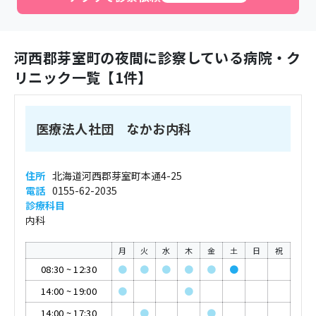
河西郡芽室町
の夜間に診察している病院・ク
リニック一覧【
1
件】
医療法人社団 なかお内科
住所
北海道河西郡芽室町本通4-25
電話
0155-62-2035
診療科目
内科
月
火
水
木
金
土
日
祝
08:30
~
12:30
●
●
●
●
●
●
14:00
~
19:00
●
●
14:00
~
17:30
●
●