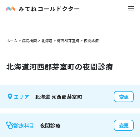
内科
ホーム
>
病院検索
>
北海道
>
河西郡芽室町
>
夜間診療
小児科
北海道
河西郡芽室町
の夜間診療
花粉症
皮膚科
北海道
河西郡芽室町
エリア
変更
感染症
お役立ち記事
夜間診療
診療科目
変更
お知らせ