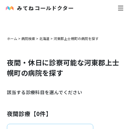
内科
ホーム
>
病院検索
>
北海道
>
河東郡上士幌町
の病院を探す
小児科
夜間・休日に診察可能な
河東郡上士
花粉症
幌町
の病院を探す
皮膚科
該当する診療科目を選んでください
感染症
お役立ち記事
夜間診療【
0
件】
お知らせ