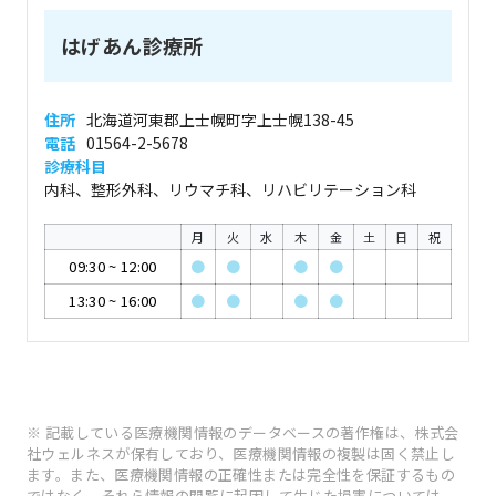
はげあん診療所
住所
北海道河東郡上士幌町字上士幌138-45
電話
01564-2-5678
診療科目
内科、整形外科、リウマチ科、リハビリテーション科
月
火
水
木
金
土
日
祝
09:30
~
12:00
●
●
●
●
13:30
~
16:00
●
●
●
●
※ 記載している医療機関情報のデータベースの著作権は、株式会
社ウェルネスが保有しており、医療機関情報の複製は固く禁止し
ます。また、医療機関情報の正確性または完全性を保証するもの
ではなく、それら情報の閲覧に起因して生じた損害については、