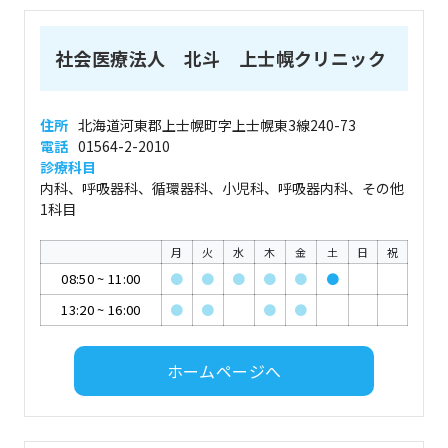
社会医療法人 北斗 上士幌クリニック
住所
北海道河東郡上士幌町字上士幌東3線240-73
電話
01564-2-2010
診療科目
内科、呼吸器科、循環器科、小児科、呼吸器内科、その他
1科目
月
火
水
木
金
土
日
祝
08:50
~
11:00
●
●
●
●
●
●
13:20
~
16:00
●
●
●
●
ホームページへ