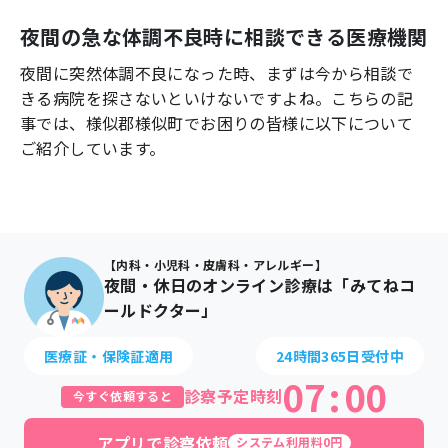
よくあるご質問
夜間の急な体調不良時に相談できる医療機関
夜間に突然体調不良になった時、まずは今から相談で
きる病院を探さないといけないですよね。こちらの記
事では、
様似郡様似町
でお困りの皆様に以下について
ご紹介しています。
【内科・小児科・皮膚科・アレルギー】
夜間・休日のオンライン診療は「みてねコ
ールドクター」
医療証・保険証適用
24時間365日受付中
07
:
00
診察予定時刻
今すぐ依頼すると
アプリで診察依頼
システム利用料0円