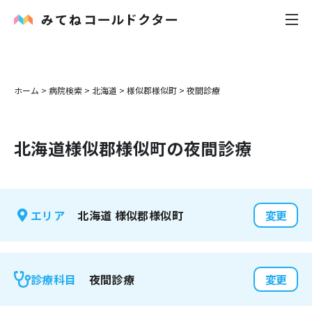
内科
ホーム
>
病院検索
>
北海道
>
様似郡様似町
>
夜間診療
小児科
北海道
様似郡様似町
の夜間診療
花粉症
皮膚科
北海道
様似郡様似町
エリア
変更
感染症
お役立ち記事
夜間診療
診療科目
変更
お知らせ