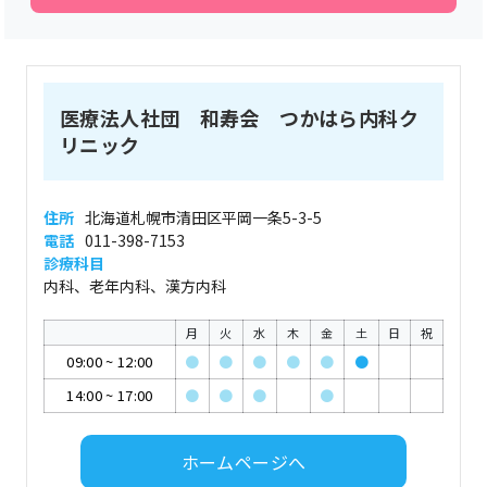
医療法人社団 和寿会 つかはら内科ク
リニック
住所
北海道札幌市清田区平岡一条5-3-5
電話
011-398-7153
診療科目
内科、老年内科、漢方内科
月
火
水
木
金
土
日
祝
09:00
~
12:00
●
●
●
●
●
●
14:00
~
17:00
●
●
●
●
ホームページへ