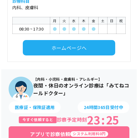
診療科目
内科、皮膚科
月
火
水
木
金
土
日
祝
08:30
~
17:30
●
●
●
●
●
ホームページへ
【内科・小児科・皮膚科・アレルギー】
夜間・休日のオンライン診療は「みてねコ
ールドクター」
医療証・保険証適用
24時間365日受付中
23
:
25
診察予定時刻
今すぐ依頼すると
アプリで診察依頼
システム利用料0円