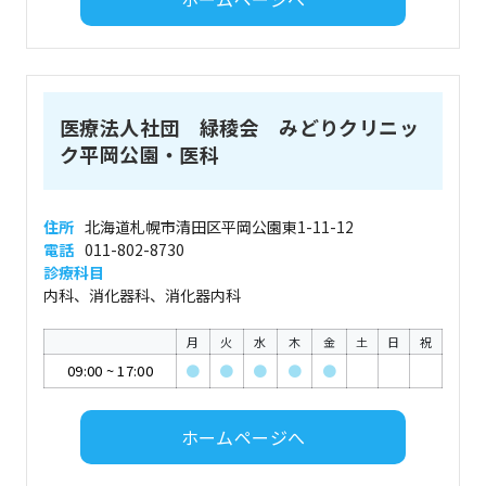
医療法人社団 緑稜会 みどりクリニッ
ク平岡公園・医科
住所
北海道札幌市清田区平岡公園東1-11-12
電話
011-802-8730
診療科目
内科、消化器科、消化器内科
月
火
水
木
金
土
日
祝
09:00
~
17:00
●
●
●
●
●
ホームページへ