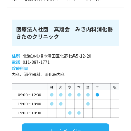
医療法人社団 真翔会 みき内科消化器
きたのクリニック
住所
北海道札幌市清田区北野七条5-12-20
電話
011-887-1771
診療科目
内科、消化器科、消化器内科
月
火
水
木
金
土
日
祝
09:00
~
12:30
●
●
●
●
●
●
15:00
~
18:00
●
●
●
15:00
~
18:30
●
●
ホームページへ