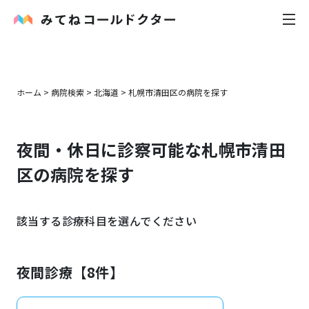
内科
ホーム
>
病院検索
>
北海道
>
札幌市清田区
の病院を探す
小児科
夜間・休日に診察可能な
札幌市清田
花粉症
区
の病院を探す
皮膚科
該当する診療科目を選んでください
感染症
お役立ち記事
夜間診療【
8
件】
お知らせ