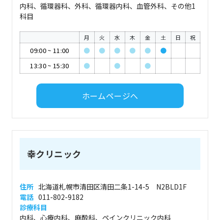
内科、循環器科、外科、循環器内科、血管外科、その他1
科目
月
火
水
木
金
土
日
祝
09:00
~
11:00
●
●
●
●
●
●
13:30
~
15:30
●
●
●
ホームページへ
幸クリニック
住所
北海道札幌市清田区清田二条1-14-5 N2BLD1F
電話
011-802-9182
診療科目
内科、心療内科、麻酔科、ペインクリニック内科