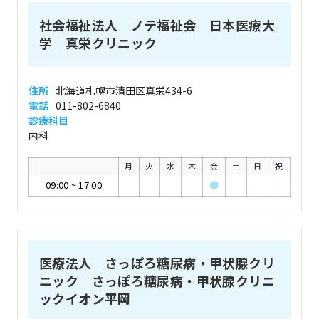
社会福祉法人 ノテ福祉会 日本医療大
学 真栄クリニック
住所
北海道札幌市清田区真栄434-6
電話
011-802-6840
診療科目
内科
月
火
水
木
金
土
日
祝
09:00
~
17:00
●
医療法人 さっぽろ糖尿病・甲状腺クリ
ニック さっぽろ糖尿病・甲状腺クリニ
ックイオン平岡