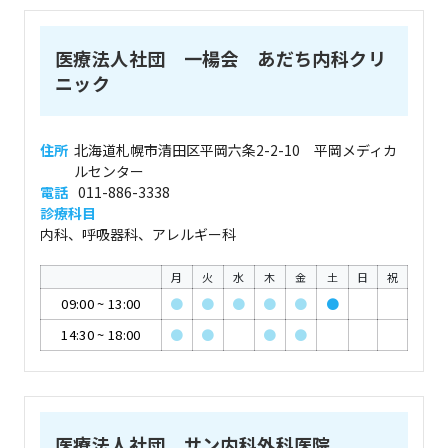
医療法人社団 一楊会 あだち内科クリ
ニック
住所
北海道札幌市清田区平岡六条2-2-10 平岡メディカ
ルセンター
電話
011-886-3338
診療科目
内科、呼吸器科、アレルギー科
月
火
水
木
金
土
日
祝
09:00
~
13:00
●
●
●
●
●
●
14:30
~
18:00
●
●
●
●
医療法人社団 サン内科外科医院