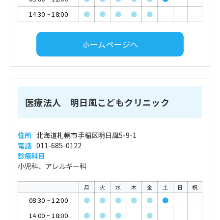
14:30
~
18:00
●
●
●
●
●
ホームページへ
医療法人 明日風こどもクリニック
住所
北海道札幌市手稲区明日風5-9-1
電話
011-685-0122
診療科目
小児科、アレルギー科
月
火
水
木
金
土
日
祝
08:30
~
12:00
●
●
●
●
●
●
14:00
~
18:00
●
●
●
●