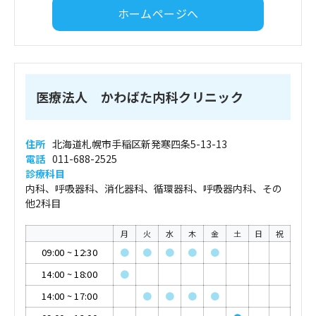
ホームページへ
医療法人 かわばた内科クリニック
住所
北海道札幌市手稲区新発寒四条5-13-13
電話
011-688-2525
診療科目
内科、呼吸器科、消化器科、循環器科、呼吸器内科、その
他2科目
月
火
水
木
金
土
日
祝
09:00
~
12:30
●
●
●
●
●
14:00
~
18:00
●
14:00
~
17:00
●
●
●
●