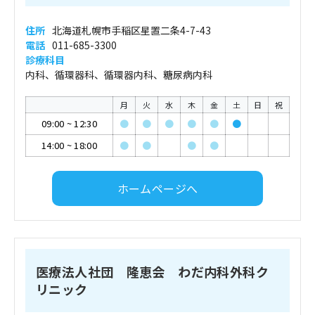
住所
北海道札幌市手稲区星置二条4-7-43
電話
011-685-3300
診療科目
内科、循環器科、循環器内科、糖尿病内科
月
火
水
木
金
土
日
祝
09:00
~
12:30
●
●
●
●
●
●
14:00
~
18:00
●
●
●
●
ホームページへ
医療法人社団 隆恵会 わだ内科外科ク
リニック