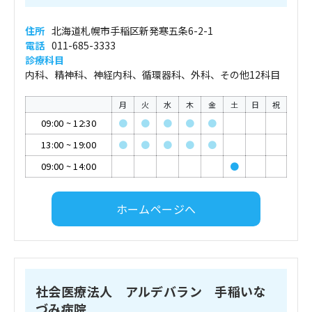
住所
北海道札幌市手稲区新発寒五条6-2-1
電話
011-685-3333
診療科目
内科、精神科、神経内科、循環器科、外科、その他12科目
月
火
水
木
金
土
日
祝
09:00
~
12:30
●
●
●
●
●
13:00
~
19:00
●
●
●
●
●
09:00
~
14:00
●
ホームページへ
社会医療法人 アルデバラン 手稲いな
づみ病院