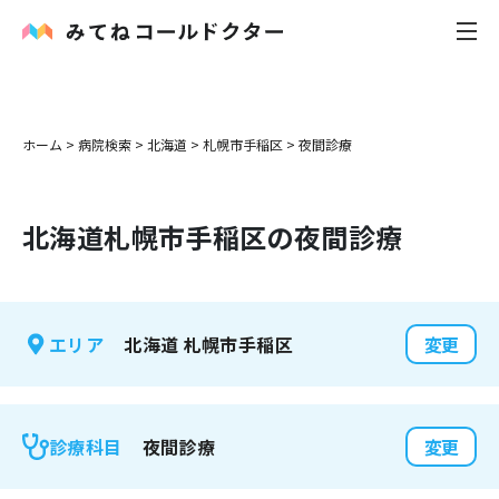
内科
ホーム
>
病院検索
>
北海道
>
札幌市手稲区
>
夜間診療
小児科
北海道
札幌市手稲区
の夜間診療
花粉症
皮膚科
北海道
札幌市手稲区
エリア
変更
感染症
お役立ち記事
夜間診療
診療科目
変更
お知らせ