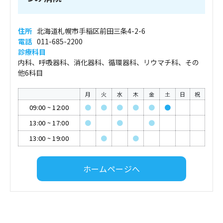
住所
北海道札幌市手稲区前田三条4-2-6
電話
011-685-2200
診療科目
内科、呼吸器科、消化器科、循環器科、リウマチ科、その
他6科目
月
火
水
木
金
土
日
祝
09:00
~
12:00
●
●
●
●
●
●
13:00
~
17:00
●
●
●
13:00
~
19:00
●
●
ホームページへ