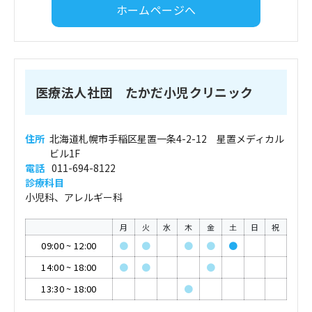
ホームページへ
医療法人社団 たかだ小児クリニック
住所
北海道札幌市手稲区星置一条4-2-12 星置メディカル
ビル1F
電話
011-694-8122
診療科目
小児科、アレルギー科
月
火
水
木
金
土
日
祝
09:00
~
12:00
●
●
●
●
●
14:00
~
18:00
●
●
●
13:30
~
18:00
●