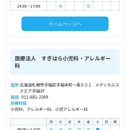
14:30
~
17:00
●
●
ホームページへ
医療法人 すぎはら小児科・アレルギー
科
住所
北海道札幌市手稲区手稲本町一条3-3-1 メディカルス
クエア手稲3F
電話
011-681-2369
診療科目
小児科、アレルギー科、小児アレルギー科
月
火
水
木
金
土
日
祝
09:00
~
12:00
●
●
●
●
●
●