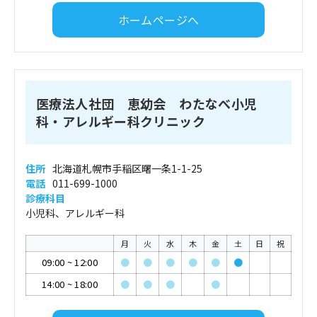
ホームページへ
医療法人社団 恵幼会 わたなべ小児
科・アレルギー科クリニック
住所
北海道札幌市手稲区曙一条1-1-25
電話
011-699-1000
診療科目
小児科、アレルギー科
月
火
水
木
金
土
日
祝
09:00
~
12:00
●
●
●
●
●
●
14:00
~
18:00
●
●
●
●