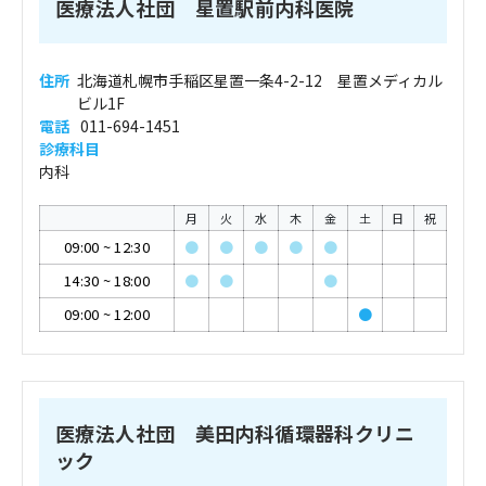
医療法人社団 星置駅前内科医院
住所
北海道札幌市手稲区星置一条4-2-12 星置メディカル
ビル1F
電話
011-694-1451
診療科目
内科
月
火
水
木
金
土
日
祝
09:00
~
12:30
●
●
●
●
●
14:30
~
18:00
●
●
●
09:00
~
12:00
●
医療法人社団 美田内科循環器科クリニ
ック