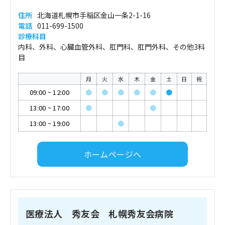
住所
北海道札幌市手稲区金山一条2-1-16
電話
011-699-1500
診療科目
内科、外科、心臓血管外科、肛門科、肛門外科、その他3科
目
月
火
水
木
金
土
日
祝
09:00
~
12:00
●
●
●
●
●
●
13:00
~
17:00
●
●
13:00
~
19:00
●
ホームページへ
医療法人 秀友会 札幌秀友会病院