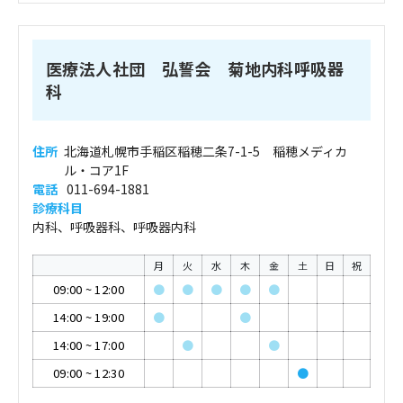
医療法人社団 弘誓会 菊地内科呼吸器
科
住所
北海道札幌市手稲区稲穂二条7-1-5 稲穂メディカ
ル・コア1F
電話
011-694-1881
診療科目
内科、呼吸器科、呼吸器内科
月
火
水
木
金
土
日
祝
09:00
~
12:00
●
●
●
●
●
14:00
~
19:00
●
●
14:00
~
17:00
●
●
09:00
~
12:30
●