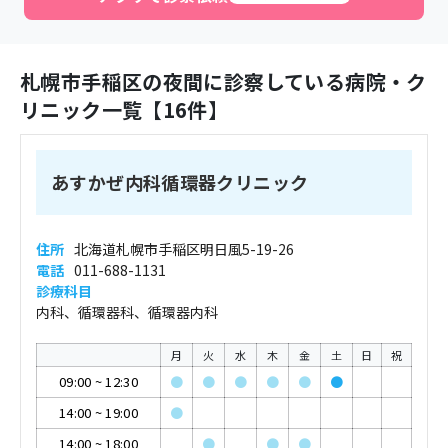
札幌市手稲区
の夜間に診察している病院・ク
リニック一覧【
16
件】
あすかぜ内科循環器クリニック
住所
北海道札幌市手稲区明日風5-19-26
電話
011-688-1131
診療科目
内科、循環器科、循環器内科
月
火
水
木
金
土
日
祝
09:00
~
12:30
●
●
●
●
●
●
14:00
~
19:00
●
14:00
~
18:00
●
●
●