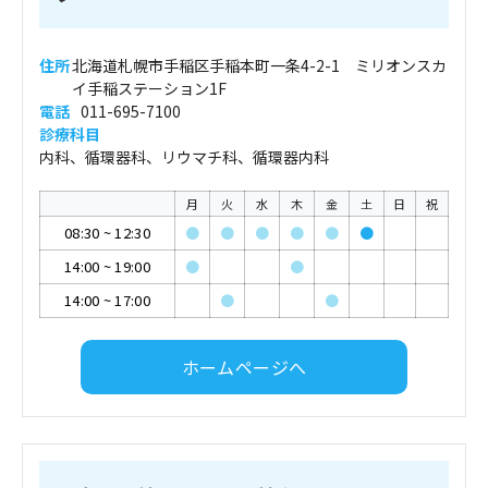
住所
北海道札幌市手稲区手稲本町一条4-2-1 ミリオンスカ
イ手稲ステーション1F
電話
011-695-7100
診療科目
内科、循環器科、リウマチ科、循環器内科
月
火
水
木
金
土
日
祝
08:30
~
12:30
●
●
●
●
●
●
14:00
~
19:00
●
●
14:00
~
17:00
●
●
ホームページへ