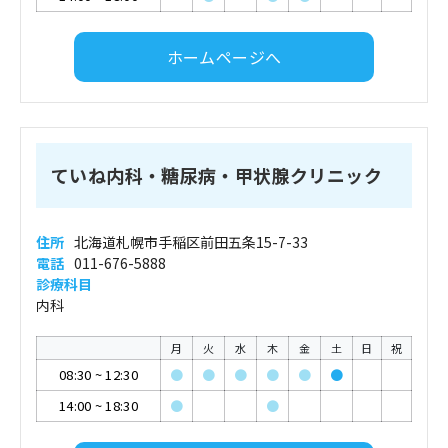
ホームページへ
ていね内科・糖尿病・甲状腺クリニック
住所
北海道札幌市手稲区前田五条15-7-33
電話
011-676-5888
診療科目
内科
月
火
水
木
金
土
日
祝
08:30
~
12:30
●
●
●
●
●
●
14:00
~
18:30
●
●