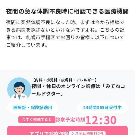
よくあるご質問
夜間の急な体調不良時に相談できる医療機関
夜間に突然体調不良になった時、まずは今から相談で
きる病院を探さないといけないですよね。こちらの記
事では、
札幌市手稲区
でお困りの皆様に以下について
ご紹介しています。
【内科・小児科・皮膚科・アレルギー】
夜間・休日のオンライン診療は「みてねコ
ールドクター」
医療証・保険証適用
24時間365日受付中
12
:
30
診察予定時刻
今すぐ依頼すると
アプリで診察依頼
システム利用料0円