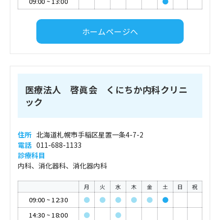
09:00
~
13:00
●
ホームページへ
医療法人 啓眞会 くにちか内科クリニ
ック
住所
北海道札幌市手稲区星置一条4-7-2
電話
011-688-1133
診療科目
内科、消化器科、消化器内科
月
火
水
木
金
土
日
祝
09:00
~
12:30
●
●
●
●
●
●
14:30
~
18:00
●
●