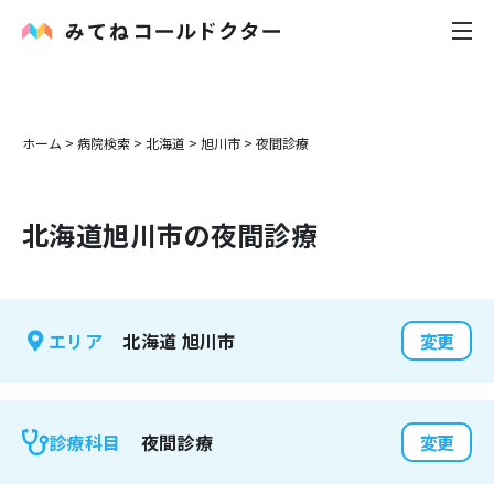
内科
ホーム
>
病院検索
>
北海道
>
旭川市
>
夜間診療
小児科
北海道
旭川市
の夜間診療
花粉症
皮膚科
北海道
旭川市
エリア
変更
感染症
お役立ち記事
夜間診療
診療科目
変更
お知らせ