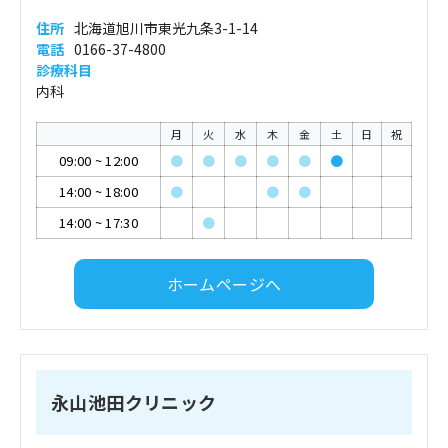
住所
北海道旭川市東光九条3-1-14
電話
0166-37-4800
診療科目
内科
月
火
水
木
金
土
日
祝
09:00
~
12:00
●
●
●
●
●
●
14:00
~
18:00
●
●
●
14:00
~
17:30
●
ホームページへ
永山池田クリニック