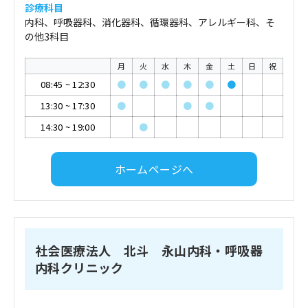
診療科目
内科、呼吸器科、消化器科、循環器科、アレルギー科、そ
の他3科目
月
火
水
木
金
土
日
祝
08:45
~
12:30
●
●
●
●
●
●
13:30
~
17:30
●
●
●
14:30
~
19:00
●
ホームページへ
社会医療法人 北斗 永山内科・呼吸器
内科クリニック