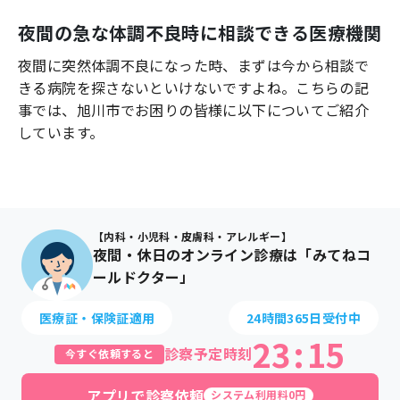
よくあるご質問
夜間の急な体調不良時に相談できる医療機関
夜間に突然体調不良になった時、まずは今から相談で
きる病院を探さないといけないですよね。こちらの記
事では、
旭川市
でお困りの皆様に以下についてご紹介
しています。
【内科・小児科・皮膚科・アレルギー】
夜間・休日のオンライン診療は「みてねコ
ールドクター」
医療証・保険証適用
24時間365日受付中
23
:
15
診察予定時刻
今すぐ依頼すると
アプリで診察依頼
システム利用料0円