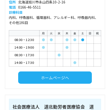
住所
北海道旭川市永山四条10-2-16
電話
0166-46-5511
診療科目
内科、呼吸器科、循環器科、アレルギー科、呼吸器内科、
その他1科目
月
火
水
木
金
土
日
祝
08:30
~
12:30
●
●
●
●
●
14:00
~
19:00
●
●
08:30
~
17:30
●
14:00
~
17:30
●
ホームページへ
社会医療法人 道北勤労者医療協会 道