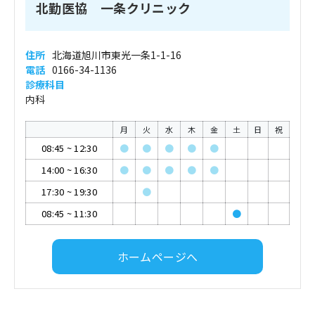
北勤医協 一条クリニック
住所
北海道旭川市東光一条1-1-16
電話
0166-34-1136
診療科目
内科
月
火
水
木
金
土
日
祝
08:45
~
12:30
●
●
●
●
●
14:00
~
16:30
●
●
●
●
●
17:30
~
19:30
●
08:45
~
11:30
●
ホームページへ