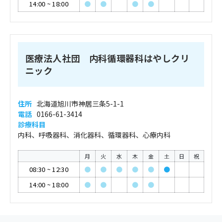
14:00
~
18:00
●
●
●
●
医療法人社団 内科循環器科はやしクリ
ニック
住所
北海道旭川市神居三条5-1-1
電話
0166-61-3414
診療科目
内科、呼吸器科、消化器科、循環器科、心療内科
月
火
水
木
金
土
日
祝
08:30
~
12:30
●
●
●
●
●
●
14:00
~
18:00
●
●
●
●