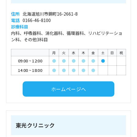
住所
北海道旭川市錦町16-2661-8
電話
0166-46-8100
診療科目
内科、呼吸器科、消化器科、循環器科、リハビリテーショ
ン科、その他3科目
月
火
水
木
金
土
日
祝
09:00
~
12:00
●
●
●
●
●
●
14:00
~
18:00
●
●
●
●
●
ホームページへ
東光クリニック