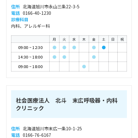
住所
北海道旭川市永山三条22-3-5
電話
0166-40-1230
診療科目
内科、アレルギー科
月
火
水
木
金
土
日
祝
09:00
~
12:30
●
●
●
●
●
14:30
~
18:00
●
●
●
09:00
~
18:00
●
社会医療法人 北斗 末広呼吸器・内科
クリニック
住所
北海道旭川市末広一条10-1-25
電話
0166-76-6167