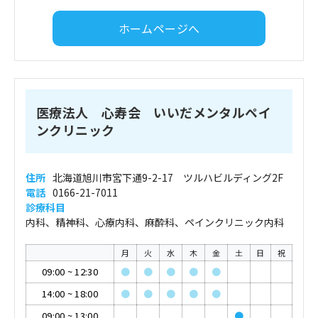
ホームページへ
医療法人 心寿会 いいだメンタルペイ
ンクリニック
住所
北海道旭川市宮下通9-2-17 ツルハビルディング2F
電話
0166-21-7011
診療科目
内科、精神科、心療内科、麻酔科、ペインクリニック内科
月
火
水
木
金
土
日
祝
09:00
~
12:30
●
●
●
●
●
14:00
~
18:00
●
●
●
●
●
09:00
~
13:00
●