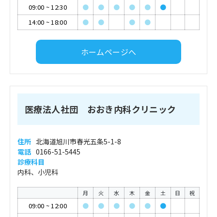
09:00
~
12:30
●
●
●
●
●
●
14:00
~
18:00
●
●
●
●
ホームページへ
医療法人社団 おおき内科クリニック
住所
北海道旭川市春光五条5-1-8
電話
0166-51-5445
診療科目
内科、小児科
月
火
水
木
金
土
日
祝
09:00
~
12:00
●
●
●
●
●
●