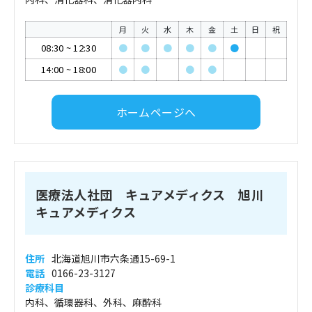
月
火
水
木
金
土
日
祝
08:30
~
12:30
●
●
●
●
●
●
14:00
~
18:00
●
●
●
●
ホームページへ
医療法人社団 キュアメディクス 旭川
キュアメディクス
住所
北海道旭川市六条通15-69-1
電話
0166-23-3127
診療科目
内科、循環器科、外科、麻酔科