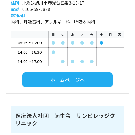
住所
北海道旭川市春光台四条3-13-17
電話
0166-59-2828
診療科目
内科、呼吸器科、アレルギー科、呼吸器内科
月
火
水
木
金
土
日
祝
08:45
~
12:00
●
●
●
●
●
●
14:00
~
18:30
●
14:00
~
17:00
●
●
●
●
ホームページへ
医療法人社団 萌生会 サンビレッジク
リニック