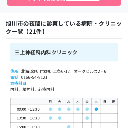
旭川市
の夜間に診察している病院・クリニッ
ク一覧【
21
件】
三上神経科内科クリニック
住所
北海道旭川市旭町二条6-12 オークヒルズ2・6
電話
0166-54-8121
診療科目
内科、精神科、心療内科
月
火
水
木
金
土
日
祝
09:00
~
12:30
●
●
●
●
●
●
13:30
~
16:30
●
●
●
15:00
~
18:30
●