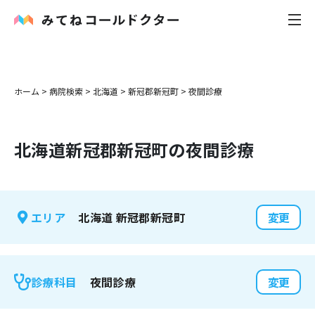
内科
ホーム
>
病院検索
>
北海道
>
新冠郡新冠町
>
夜間診療
小児科
北海道
新冠郡新冠町
の夜間診療
花粉症
皮膚科
北海道
新冠郡新冠町
エリア
変更
感染症
お役立ち記事
夜間診療
診療科目
変更
お知らせ