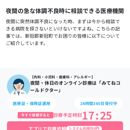
よくあるご質問
夜間の急な体調不良時に相談できる医療機関
夜間に突然体調不良になった時、まずは今から相談で
きる病院を探さないといけないですよね。こちらの記
事では、
新冠郡新冠町
でお困りの皆様に以下について
ご紹介しています。
【内科・小児科・皮膚科・アレルギー】
夜間・休日のオンライン診療は「みてねコ
ールドクター」
医療証・保険証適用
24時間365日受付中
17
:
25
診察予定時刻
今すぐ依頼すると
アプリで診察依頼
システム利用料0円