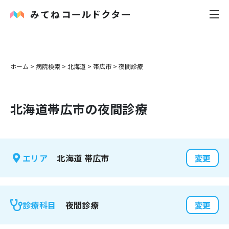
内科
ホーム
>
病院検索
>
北海道
>
帯広市
>
夜間診療
小児科
北海道
帯広市
の夜間診療
花粉症
皮膚科
北海道
帯広市
エリア
変更
感染症
お役立ち記事
夜間診療
診療科目
変更
お知らせ