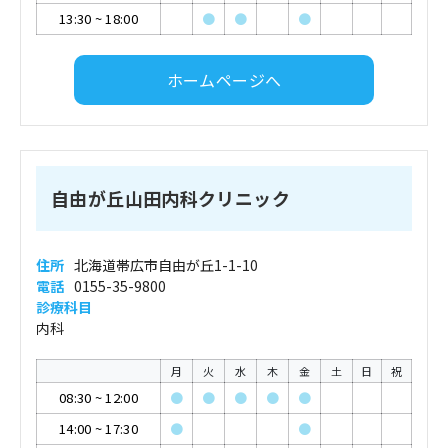
13:30
~
18:00
●
●
●
ホームページへ
自由が丘山田内科クリニック
住所
北海道帯広市自由が丘1-1-10
電話
0155-35-9800
診療科目
内科
月
火
水
木
金
土
日
祝
08:30
~
12:00
●
●
●
●
●
14:00
~
17:30
●
●