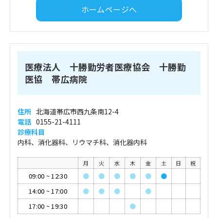
ホームページへ
医療法人 十勝勤労者医療協会 十勝勤
医協 帯広病院
住所
北海道帯広市西九条南12-4
電話
0155-21-4111
診療科目
内科、消化器科、リウマチ科、消化器内科
月
火
水
木
金
土
日
祝
09:00
~
12:30
●
●
●
●
●
●
14:00
~
17:00
●
●
●
●
17:00
~
19:30
●