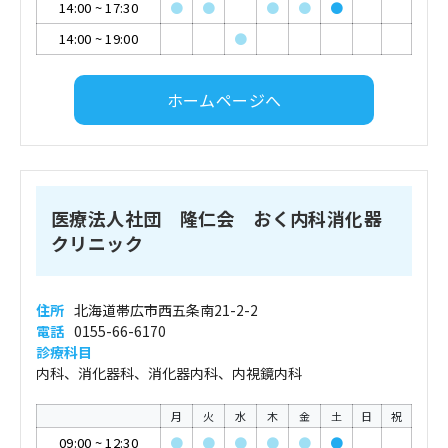
14:00
~
17:30
●
●
●
●
●
14:00
~
19:00
●
ホームページへ
医療法人社団 隆仁会 おく内科消化器
クリニック
住所
北海道帯広市西五条南21-2-2
電話
0155-66-6170
診療科目
内科、消化器科、消化器内科、内視鏡内科
月
火
水
木
金
土
日
祝
09:00
~
12:30
●
●
●
●
●
●