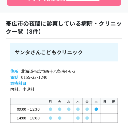
帯広市
の夜間に診察している病院・クリニッ
ク一覧【
8
件】
サンタさんこどもクリニック
住所
北海道帯広市西十八条南4-6-3
電話
0155-33-1240
診療科目
内科、小児科
月
火
水
木
金
土
日
祝
09:00
~
12:30
●
●
●
●
●
●
14:00
~
18:00
●
●
●
●