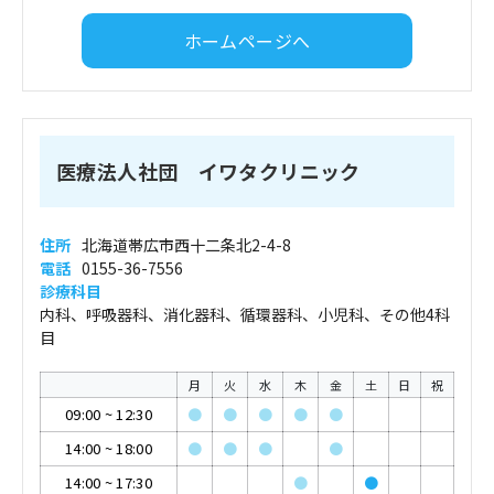
ホームページへ
医療法人社団 イワタクリニック
住所
北海道帯広市西十二条北2-4-8
電話
0155-36-7556
診療科目
内科、呼吸器科、消化器科、循環器科、小児科、その他4科
目
月
火
水
木
金
土
日
祝
09:00
~
12:30
●
●
●
●
●
14:00
~
18:00
●
●
●
●
14:00
~
17:30
●
●