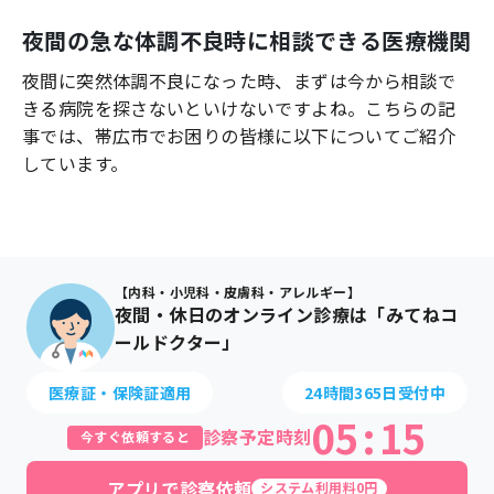
よくあるご質問
夜間の急な体調不良時に相談できる医療機関
夜間に突然体調不良になった時、まずは今から相談で
きる病院を探さないといけないですよね。こちらの記
事では、
帯広市
でお困りの皆様に以下についてご紹介
しています。
【内科・小児科・皮膚科・アレルギー】
夜間・休日のオンライン診療は「みてねコ
ールドクター」
医療証・保険証適用
24時間365日受付中
05
:
15
診察予定時刻
今すぐ依頼すると
アプリで診察依頼
システム利用料0円