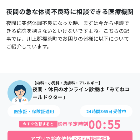
よくあるご質問
夜間の急な体調不良時に相談できる医療機関
夜間に突然体調不良になった時、まずは今から相談で
きる病院を探さないといけないですよね。こちらの記
事では、
川上郡標茶町
でお困りの皆様に以下について
ご紹介しています。
【内科・小児科・皮膚科・アレルギー】
夜間・休日のオンライン診療は「みてねコ
ールドクター」
医療証・保険証適用
24時間365日受付中
00
:
55
診察予定時刻
今すぐ依頼すると
アプリで診察依頼
システム利用料0円