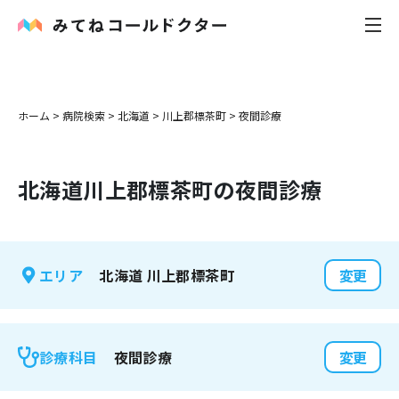
内科
ホーム
>
病院検索
>
北海道
>
川上郡標茶町
>
夜間診療
小児科
北海道
川上郡標茶町
の夜間診療
花粉症
皮膚科
北海道
川上郡標茶町
エリア
変更
感染症
お役立ち記事
夜間診療
診療科目
変更
お知らせ