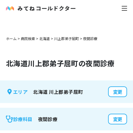
内科
ホーム
>
病院検索
>
北海道
>
川上郡弟子屈町
>
夜間診療
小児科
北海道
川上郡弟子屈町
の夜間診療
花粉症
皮膚科
北海道
川上郡弟子屈町
エリア
変更
感染症
お役立ち記事
夜間診療
診療科目
変更
お知らせ