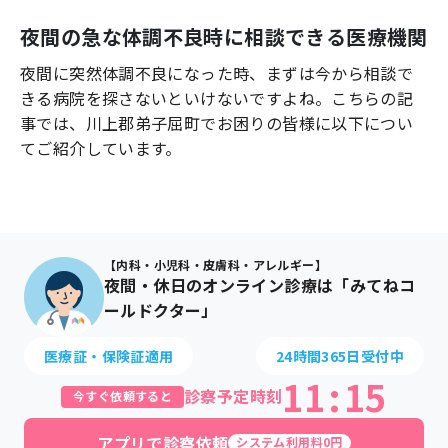
よくあるご質問
夜間の急な体調不良時に相談できる医療機関
夜間に突然体調不良になった時、まずは今から相談で
きる病院を探さないといけないですよね。こちらの記
事では、
川上郡弟子屈町
でお困りの皆様に以下につい
てご紹介しています。
【内科・小児科・皮膚科・アレルギー】
夜間・休日のオンライン診療は「みてねコ
ールドクター」
医療証・保険証適用
24時間365日受付中
11
:
15
診察予定時刻
今すぐ依頼すると
アプリで診察依頼
システム利用料0円