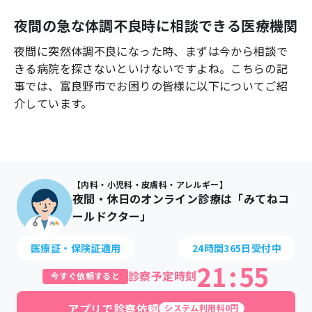
よくあるご質問
夜間の急な体調不良時に相談できる医療機関
夜間に突然体調不良になった時、まずは今から相談で
きる病院を探さないといけないですよね。こちらの記
事では、
富良野市
でお困りの皆様に以下についてご紹
介しています。
【内科・小児科・皮膚科・アレルギー】
夜間・休日のオンライン診療は「みてねコ
ールドクター」
医療証・保険証適用
24時間365日受付中
21
:
55
診察予定時刻
今すぐ依頼すると
アプリで診察依頼
システム利用料0円