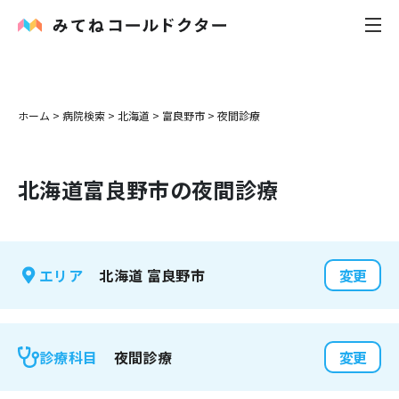
内科
ホーム
>
病院検索
>
北海道
>
富良野市
>
夜間診療
小児科
北海道
富良野市
の夜間診療
花粉症
皮膚科
北海道
富良野市
エリア
変更
感染症
お役立ち記事
夜間診療
診療科目
変更
お知らせ