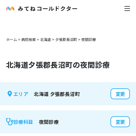
内科
ホーム
>
病院検索
>
北海道
>
夕張郡長沼町
>
夜間診療
小児科
北海道
夕張郡長沼町
の夜間診療
花粉症
皮膚科
北海道
夕張郡長沼町
エリア
変更
感染症
お役立ち記事
夜間診療
診療科目
変更
お知らせ