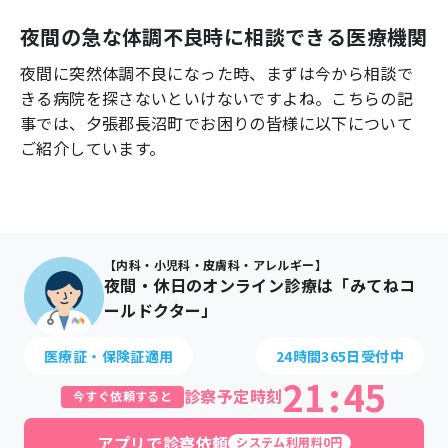
よくあるご質問
夜間の急な体調不良時に相談できる医療機関
夜間に突然体調不良になった時、まずは今から相談で
きる病院を探さないといけないですよね。こちらの記
事では、
夕張郡長沼町
でお困りの皆様に以下について
ご紹介しています。
【内科・小児科・皮膚科・アレルギー】
夜間・休日のオンライン診療は「みてねコ
ールドクター」
医療証・保険証適用
24時間365日受付中
21
:
45
診察予定時刻
今すぐ依頼すると
アプリで診察依頼
システム利用料0円