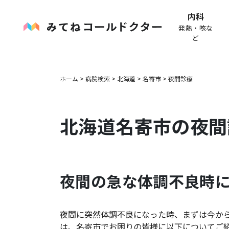
内科
発熱・咳な
ど
ホーム
>
病院検索
>
北海道
>
名寄市
>
夜間診療
北海道
名寄市
の夜間
夜間の急な体調不良時
夜間に突然体調不良になった時、まずは今か
は、
名寄市
でお困りの皆様に以下についてご