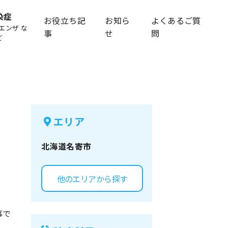
染症
お役立ち記
お知ら
よくあるご質
エンザ な
事
せ
問
ど
エリア
北海道
名寄市
他のエリアから探す
事で