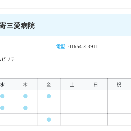
寄三愛病院
電話
01654-3-3911
ハビリテ
水
木
金
土
日
祝
●
●
●
●
●
●