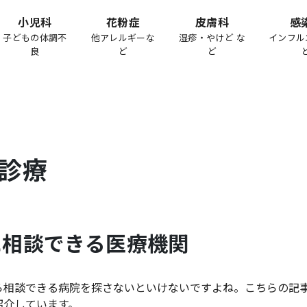
小児科
花粉症
皮膚科
感
子どもの体調不
他アレルギーな
湿疹・やけど な
インフル
良
ど
ど
診療
に相談できる医療機関
ら相談できる病院を探さないといけないですよね。こちらの記
紹介しています。