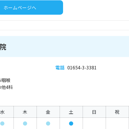
ホームページへ
院
電話
01654-3-3381
鼻咽喉
他4科
水
木
金
土
日
祝
●
●
●
●