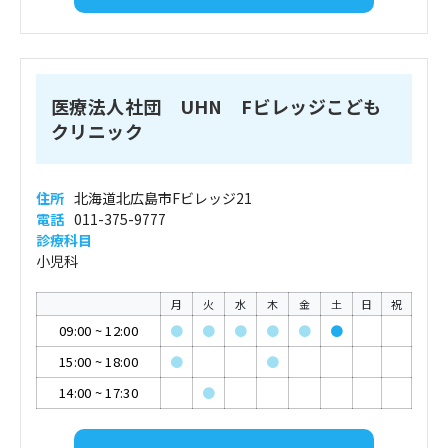
医療法人社団 UHN Fビレッジこども
クリニック
住所
北海道北広島市Fビレッジ21
電話
011-375-9777
診療科目
小児科
月
火
水
木
金
土
日
祝
09:00
~
12:00
●
●
●
●
●
●
15:00
~
18:00
●
●
14:00
~
17:30
●