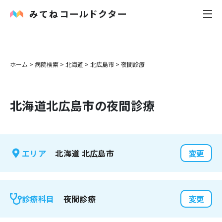
内科
ホーム
>
病院検索
>
北海道
>
北広島市
>
夜間診療
小児科
北海道
北広島市
の夜間診療
花粉症
皮膚科
北海道
北広島市
エリア
変更
感染症
お役立ち記事
夜間診療
診療科目
変更
お知らせ