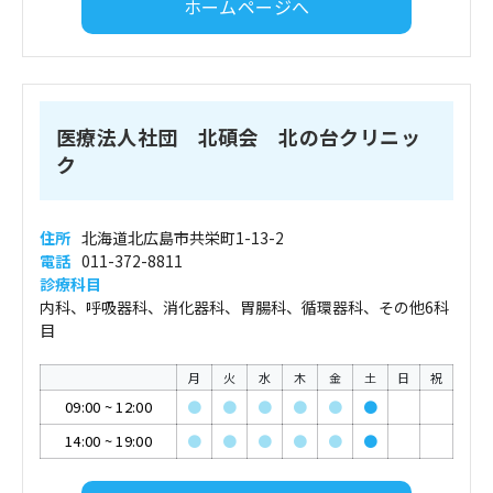
ホームページへ
医療法人社団 北碩会 北の台クリニッ
ク
住所
北海道北広島市共栄町1-13-2
電話
011-372-8811
診療科目
内科、呼吸器科、消化器科、胃腸科、循環器科、その他6科
目
月
火
水
木
金
土
日
祝
09:00
~
12:00
●
●
●
●
●
●
14:00
~
19:00
●
●
●
●
●
●