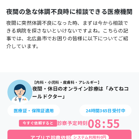
よくあるご質問
夜間の急な体調不良時に相談できる医療機関
夜間に突然体調不良になった時、まずは今から相談で
きる病院を探さないといけないですよね。こちらの記
事では、
北広島市
でお困りの皆様に以下についてご紹
介しています。
【内科・小児科・皮膚科・アレルギー】
夜間・休日のオンライン診療は「みてねコ
ールドクター」
医療証・保険証適用
24時間365日受付中
08
:
55
診察予定時刻
今すぐ依頼すると
アプリで診察依頼
システム利用料0円