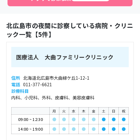
北広島市
の夜間に診察している病院・クリニ
ック一覧【
5
件】
医療法人 大曲ファミリークリニック
住所
北海道北広島市大曲緑ケ丘1-12-1
電話
011-377-6621
診療科目
内科、小児科、外科、皮膚科、美容皮膚科
月
火
水
木
金
土
日
祝
09:00
~
12:30
●
●
●
●
●
●
●
●
14:00
~
19:00
●
●
●
●
●
●
●
●