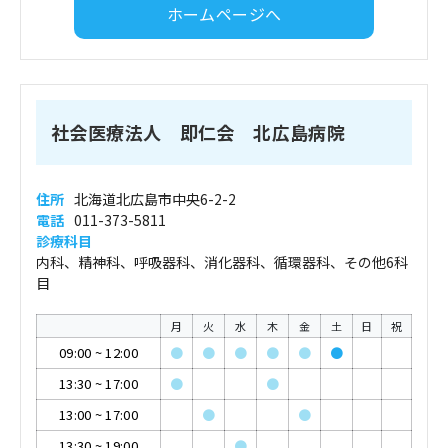
ホームページへ
社会医療法人 即仁会 北広島病院
住所
北海道北広島市中央6-2-2
電話
011-373-5811
診療科目
内科、精神科、呼吸器科、消化器科、循環器科、その他6科
目
月
火
水
木
金
土
日
祝
09:00
~
12:00
●
●
●
●
●
●
13:30
~
17:00
●
●
13:00
~
17:00
●
●
13:30
~
19:00
●