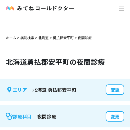
内科
ホーム
>
病院検索
>
北海道
>
勇払郡安平町
>
夜間診療
小児科
北海道
勇払郡安平町
の夜間診療
花粉症
皮膚科
北海道
勇払郡安平町
エリア
変更
感染症
お役立ち記事
夜間診療
診療科目
変更
お知らせ