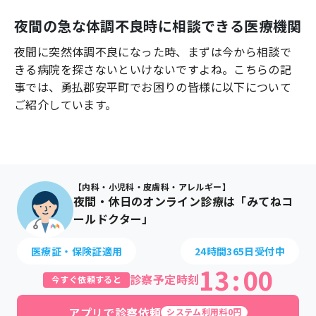
よくあるご質問
夜間の急な体調不良時に相談できる医療機関
夜間に突然体調不良になった時、まずは今から相談で
きる病院を探さないといけないですよね。こちらの記
事では、
勇払郡安平町
でお困りの皆様に以下について
ご紹介しています。
【内科・小児科・皮膚科・アレルギー】
夜間・休日のオンライン診療は「みてねコ
ールドクター」
医療証・保険証適用
24時間365日受付中
13
:
00
診察予定時刻
今すぐ依頼すると
アプリで診察依頼
システム利用料0円