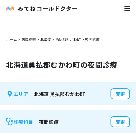
内科
ホーム
>
病院検索
>
北海道
>
勇払郡むかわ町
>
夜間診療
小児科
北海道
勇払郡むかわ町
の夜間診療
花粉症
皮膚科
北海道
勇払郡むかわ町
エリア
変更
感染症
お役立ち記事
夜間診療
診療科目
変更
お知らせ