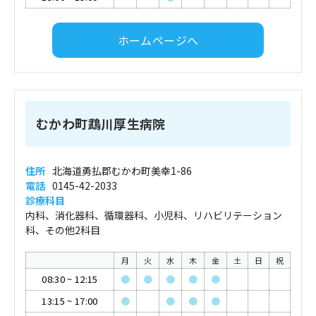
ホームページへ
むかわ町鵡川厚生病院
住所
北海道勇払郡むかわ町美幸1-86
電話
0145-42-2033
診療科目
内科、消化器科、循環器科、小児科、リハビリテーション
科、その他2科目
月
火
水
木
金
土
日
祝
08:30
~
12:15
●
●
●
●
●
13:15
~
17:00
●
●
●
●