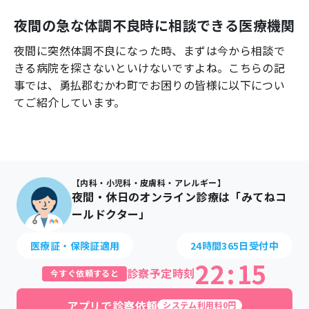
よくあるご質問
夜間の急な体調不良時に相談できる医療機関
夜間に突然体調不良になった時、まずは今から相談で
きる病院を探さないといけないですよね。こちらの記
事では、
勇払郡むかわ町
でお困りの皆様に以下につい
てご紹介しています。
【内科・小児科・皮膚科・アレルギー】
夜間・休日のオンライン診療は「みてねコ
ールドクター」
医療証・保険証適用
24時間365日受付中
22
:
15
診察予定時刻
今すぐ依頼すると
アプリで診察依頼
システム利用料0円