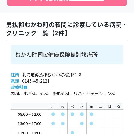
勇払郡むかわ町
の夜間に診察している病院・
クリニック一覧【
2
件】
むかわ町国民健康保険穂別診療所
住所
北海道勇払郡むかわ町穂別81-8
電話
0145-45-2121
診療科目
内科、小児科、外科、整形外科、リハビリテーション科
月
火
水
木
金
土
日
祝
09:00
~
12:00
●
●
●
●
●
13:00
~
17:00
●
●
●
●
13:00
~
19:00
●