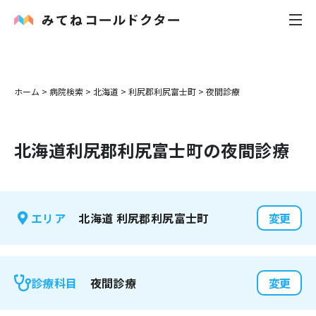
内科
ホーム
>
病院検索
>
北海道
>
利尻郡利尻富士町
>
夜間診療
小児科
北海道
利尻郡利尻富士町
の夜間診療
花粉症
皮膚科
北海道
利尻郡利尻富士町
エリア
変更
感染症
お役立ち記事
夜間診療
診療科目
変更
お知らせ