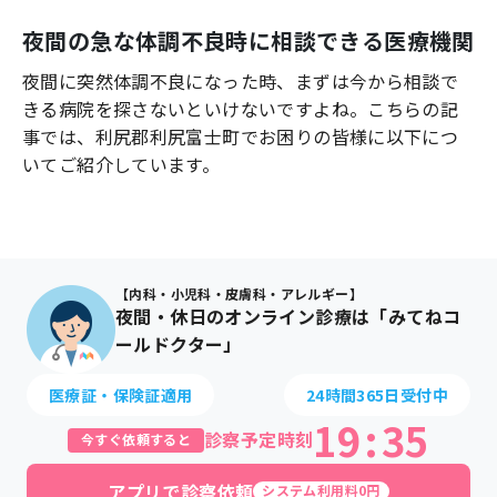
よくあるご質問
夜間の急な体調不良時に相談できる医療機関
夜間に突然体調不良になった時、まずは今から相談で
きる病院を探さないといけないですよね。こちらの記
事では、
利尻郡利尻富士町
でお困りの皆様に以下につ
いてご紹介しています。
【内科・小児科・皮膚科・アレルギー】
夜間・休日のオンライン診療は「みてねコ
ールドクター」
医療証・保険証適用
24時間365日受付中
19
:
35
診察予定時刻
今すぐ依頼すると
アプリで診察依頼
システム利用料0円