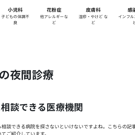
小児科
花粉症
皮膚科
感
子どもの体調不
他アレルギーな
湿疹・やけど な
インフル
良
ど
ど
の夜間診療
に相談できる医療機関
ら相談できる病院を探さないといけないですよね。こちらの記
いてご紹介しています。