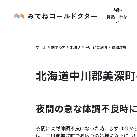
内科
発熱・咳な
ど
ホーム
>
病院検索
>
北海道
>
中川郡美深町
>
夜間診療
北海道
中川郡美深町
夜間の急な体調不良時
夜間に突然体調不良になった時、まずは今か
は、
中川郡美深町
でお困りの皆様に以下につ