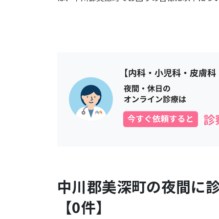
中川郡美深町
の夜間に
【
0
件】