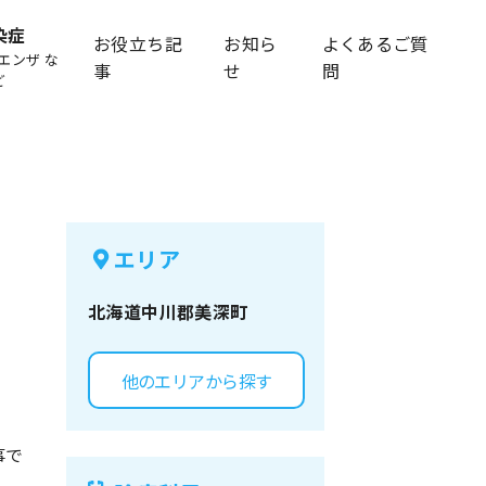
染症
お役立ち記
お知ら
よくあるご質
エンザ な
事
せ
問
ど
エリア
北海道
中川郡美深町
他のエリアから探す
事で