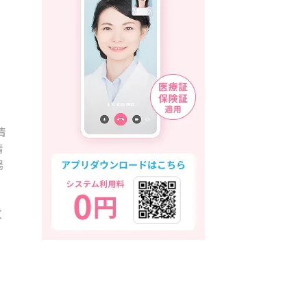
情
情
場
く