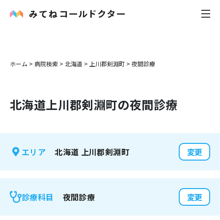
内科
ホーム
>
病院検索
>
北海道
>
上川郡剣淵町
>
夜間診療
小児科
北海道
上川郡剣淵町
の夜間診療
花粉症
皮膚科
北海道
上川郡剣淵町
エリア
変更
感染症
お役立ち記事
夜間診療
診療科目
変更
お知らせ