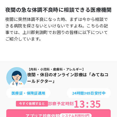
よくあるご質問
夜間の急な体調不良時に相談できる医療機関
夜間に突然体調不良になった時、まずは今から相談で
きる病院を探さないといけないですよね。こちらの記
事では、
上川郡剣淵町
でお困りの皆様に以下について
ご紹介しています。
【内科・小児科・皮膚科・アレルギー】
夜間・休日のオンライン診療は「みてねコ
ールドクター」
医療証・保険証適用
24時間365日受付中
13
:
35
診察予定時刻
今すぐ依頼すると
アプリで診察依頼
システム利用料0円