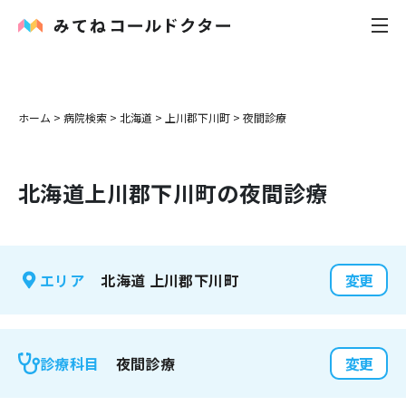
内科
ホーム
>
病院検索
>
北海道
>
上川郡下川町
>
夜間診療
小児科
北海道
上川郡下川町
の夜間診療
花粉症
皮膚科
北海道
上川郡下川町
エリア
変更
感染症
お役立ち記事
夜間診療
診療科目
変更
お知らせ