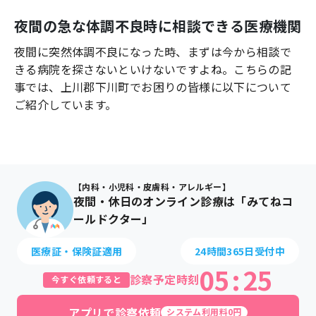
よくあるご質問
夜間の急な体調不良時に相談できる医療機関
夜間に突然体調不良になった時、まずは今から相談で
きる病院を探さないといけないですよね。こちらの記
事では、
上川郡下川町
でお困りの皆様に以下について
ご紹介しています。
【内科・小児科・皮膚科・アレルギー】
夜間・休日のオンライン診療は「みてねコ
ールドクター」
医療証・保険証適用
24時間365日受付中
05
:
25
診察予定時刻
今すぐ依頼すると
アプリで診察依頼
システム利用料0円