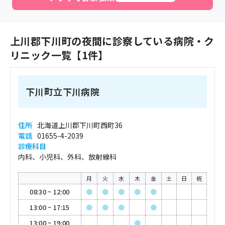
上川郡下川町
の夜間に診察している病院・ク
リニック一覧【
1
件】
下川町立下川病院
住所
北海道上川郡下川町西町36
電話
01655-4-2039
診療科目
内科、小児科、外科、放射線科
月
火
水
木
金
土
日
祝
08:30
~
12:00
●
●
●
●
●
13:00
~
17:15
●
●
●
●
13:00
~
19:00
●