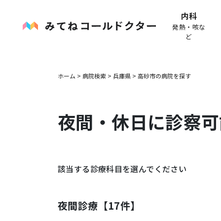
内科
発熱・咳な
ど
ホーム
>
病院検索
>
兵庫県
>
高砂市
の病院を探す
夜間・休日に診察可
該当する診療科目を選んでください
夜間診療【
17
件】