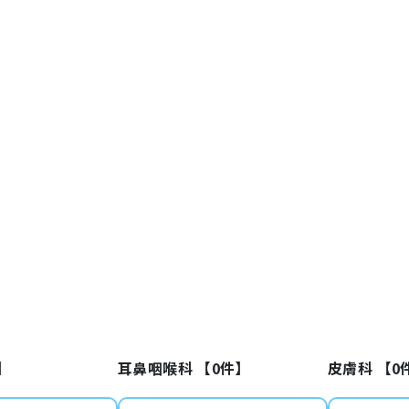
】
耳鼻咽喉科 【
0
件】
皮膚科 【
0