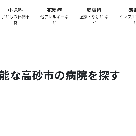
小児科
花粉症
皮膚科
感
子どもの体調不
他アレルギーな
湿疹・やけど な
インフル
良
ど
ど
能な
高砂市
の病院を探す