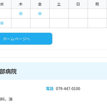
水
木
金
土
日
祝
●
●
●
ホームページへ
部病院
電話
079-447-0100
器科、消