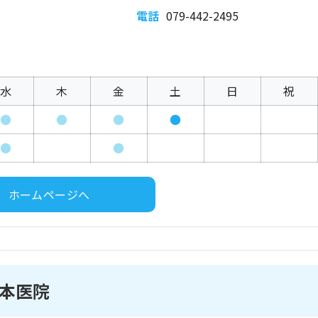
電話
079-442-2495
水
木
金
土
日
祝
●
●
●
●
●
●
ホームページへ
本医院