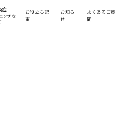
染症
お役立ち記
お知ら
よくあるご質
エンザ な
事
せ
問
ど