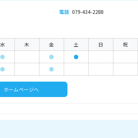
電話
079-434-2288
水
木
金
土
日
祝
●
●
●
●
●
ホームページへ