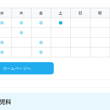
水
木
金
土
日
祝
●
●
●
●
●
●
●
●
●
ホームページへ
児科