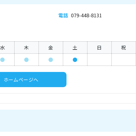
電話
079-448-8131
水
木
金
土
日
祝
●
●
●
●
ホームページへ