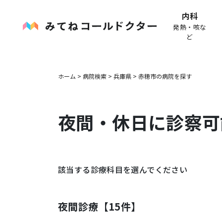
内科
発熱・咳な
ど
ホーム
>
病院検索
>
兵庫県
>
赤穂市
の病院を探す
夜間・休日に診察可
該当する診療科目を選んでください
夜間診療【
15
件】