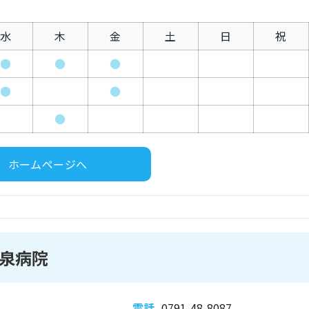
水
木
金
土
日
祝
●
●
●
●
●
●
ホームページへ
泉病院
電話
0791-48-8087