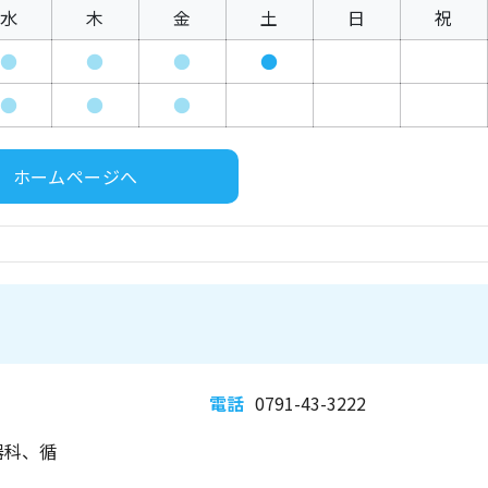
水
木
金
土
日
祝
●
●
●
●
●
●
●
ホームページへ
電話
0791-43-3222
器科、循