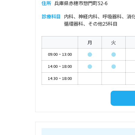
住所
兵庫県赤穂市惣門町52-6
診療科目
内科、神経内科、呼吸器科、消
循環器科、その他25科目
月
火
●
●
09:00
~
13:00
●
●
14:00
~
18:00
14:30
~
18:00