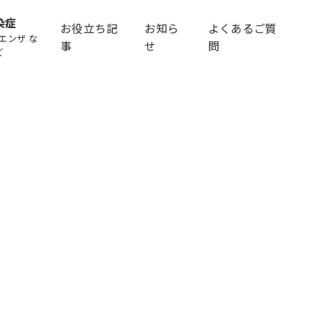
染症
お役立ち記
お知ら
よくあるご質
エンザ な
事
せ
問
ど