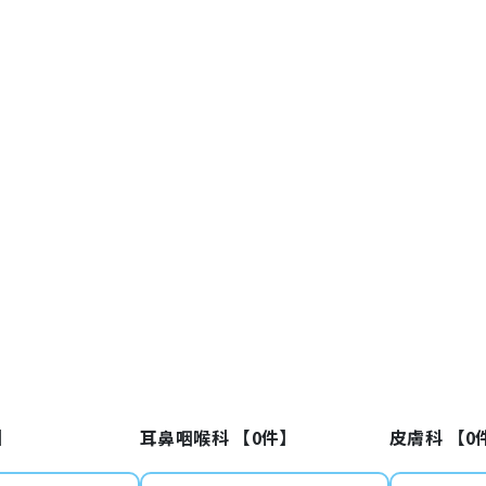
】
耳鼻咽喉科 【
0
件】
皮膚科 【
0