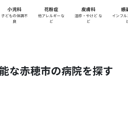
小児科
花粉症
皮膚科
感
子どもの体調不
他アレルギーな
湿疹・やけど な
インフル
良
ど
ど
能な
赤穂市
の病院を探す