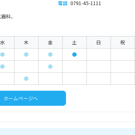
電話
0791-45-1111
化器科、
水
木
金
土
日
祝
●
●
●
●
●
●
●
ホームページへ