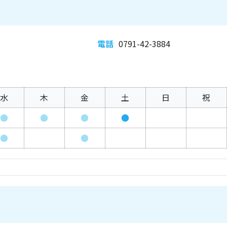
電話
0791-42-3884
水
木
金
土
日
祝
●
●
●
●
●
●