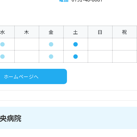
水
木
金
土
日
祝
●
●
●
●
●
●
ホームページへ
央病院