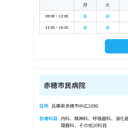
月
火
●
●
09:00
~
12:00
●
●
13:00
~
16:30
赤穂市民病院
住所
兵庫県赤穂市中広1090
診療科目
内科、精神科、呼吸器科、消化
環器科、その他20科目