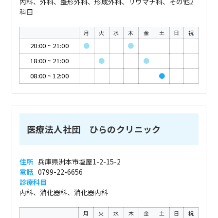
内科、外科、整形外科、形成外科、リウマチ科、その他2
科目
月
火
水
木
金
土
日
祝
20:00
~
21:00
●
●
18:00
~
21:00
●
●
08:00
~
12:00
●
医療法人社団 ひらのクリニック
住所
兵庫県洲本市塩屋1-2-15-2
電話
0799-22-6656
診療科目
内科、消化器科、消化器内科
月
火
水
木
金
土
日
祝