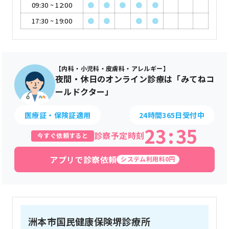
09:30
~
12:00
●
●
●
●
●
17:30
~
19:00
●
●
●
●
【内科・小児科・皮膚科・アレルギー】
夜間・休日のオンライン診療は「みてねコ
ールドクター」
医療証・保険証適用
24時間365日受付中
23
:
35
診察予定時刻
今すぐ依頼すると
アプリで診察依頼
システム利用料0円
洲本市国民健康保険堺診療所