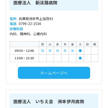
医療法人 新淡路病院
住所
兵庫県洲本市上加茂43
電話
0799-22-1534
診療科目
内科、精神科、心療内科
月
火
水
木
金
土
日
祝
09:30
~
12:00
●
●
●
●
●
●
13:00
~
15:30
●
ホームページへ
医療法人 いちえ会 洲本伊月病院