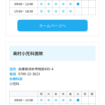
09:00
~
12:00
●
●
●
●
●
●
15:00
~
18:30
●
●
●
●
●
ホームページへ
奥村小児科医院
住所
兵庫県洲本市物部495-4
電話
0799-22-3623
診療科目
小児科
月
火
水
木
金
土
日
祝
09:00
~
13:00
●
●
●
●
●
●