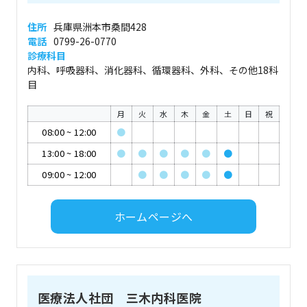
住所
兵庫県洲本市桑間428
電話
0799-26-0770
診療科目
内科、呼吸器科、消化器科、循環器科、外科、その他18科
目
月
火
水
木
金
土
日
祝
08:00
~
12:00
●
13:00
~
18:00
●
●
●
●
●
●
09:00
~
12:00
●
●
●
●
●
ホームページへ
医療法人社団 三木内科医院