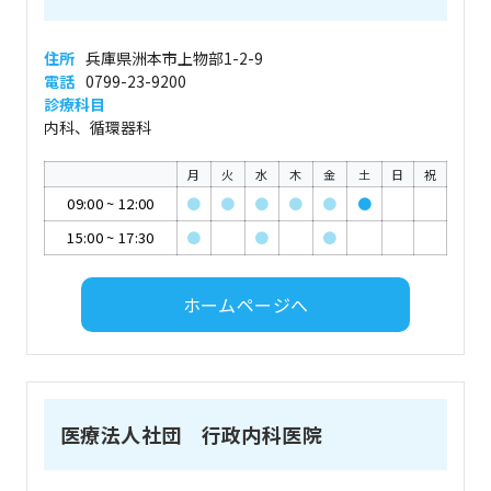
住所
兵庫県洲本市上物部1-2-9
電話
0799-23-9200
診療科目
内科、循環器科
月
火
水
木
金
土
日
祝
09:00
~
12:00
●
●
●
●
●
●
15:00
~
17:30
●
●
●
ホームページへ
医療法人社団 行政内科医院