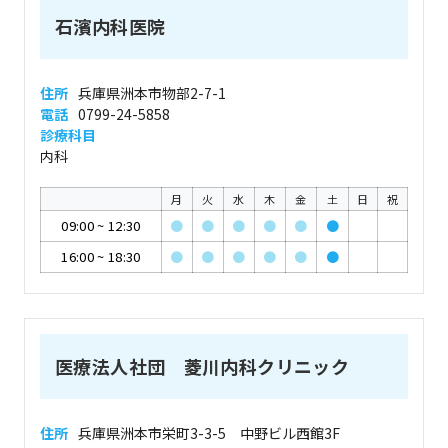
石濱内科医院
住所
兵庫県洲本市物部2-7-1
電話
0799-24-5858
診療科目
内科
月
火
水
木
金
土
日
祝
09:00
~
12:30
●
●
●
●
●
●
16:00
~
18:30
●
●
●
●
●
●
医療法人社団 菱川内科クリニック
住所
兵庫県洲本市栄町3-3-5 中野ビル西館3F