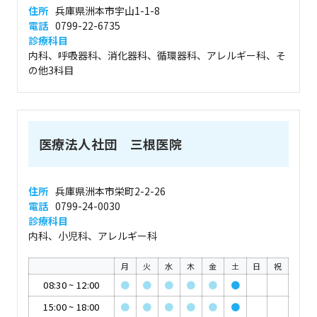
住所
兵庫県洲本市宇山1-1-8
電話
0799-22-6735
診療科目
内科、呼吸器科、消化器科、循環器科、アレルギー科、そ
の他3科目
医療法人社団 三根医院
住所
兵庫県洲本市栄町2-2-26
電話
0799-24-0030
診療科目
内科、小児科、アレルギー科
月
火
水
木
金
土
日
祝
08:30
~
12:00
●
●
●
●
●
●
15:00
~
18:00
●
●
●
●
●
●