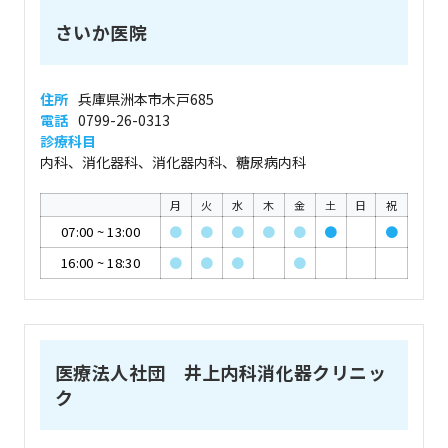
さいか医院
住所
兵庫県洲本市木戸685
電話
0799-26-0313
診療科目
内科、消化器科、消化器内科、糖尿病内科
月
火
水
木
金
土
日
祝
07:00
~
13:00
●
●
●
●
●
●
●
16:00
~
18:30
●
●
●
●
医療法人社団 井上内科消化器クリニッ
ク