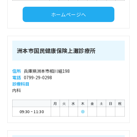
ホームページへ
洲本市国民健康保険上灘診療所
住所
兵庫県洲本市相川組198
電話
0799-29-0298
診療科目
内科
月
火
水
木
金
土
日
祝
09:30
~
11:30
●