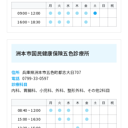
月
火
水
木
金
土
日
祝
09:00
~
12:00
●
●
●
●
●
●
16:00
~
18:30
●
●
●
●
洲本市国民健康保険五色診療所
住所
兵庫県洲本市五色町都志大日707
電話
0799-33-0597
診療科目
内科、胃腸科、小児科、外科、整形外科、その他2科目
月
火
水
木
金
土
日
祝
08:40
~
12:00
●
●
●
●
15:00
~
16:30
●
●
●
13:30
~
15:00
●