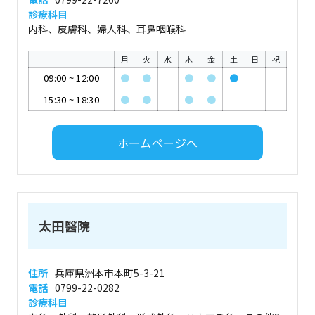
診療科目
内科、皮膚科、婦人科、耳鼻咽喉科
月
火
水
木
金
土
日
祝
09:00
~
12:00
●
●
●
●
●
15:30
~
18:30
●
●
●
●
ホームページへ
太田醫院
住所
兵庫県洲本市本町5-3-21
電話
0799-22-0282
診療科目