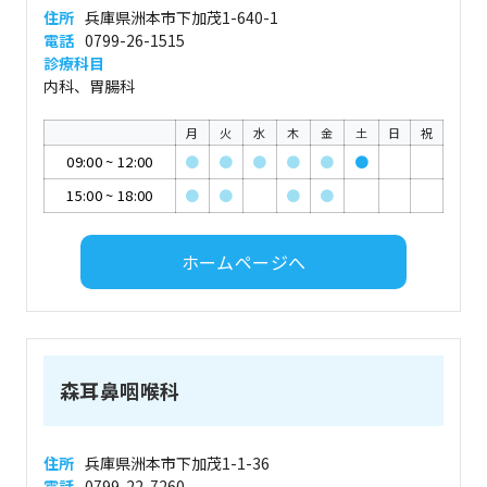
住所
兵庫県洲本市下加茂1-640-1
電話
0799-26-1515
診療科目
内科、胃腸科
月
火
水
木
金
土
日
祝
09:00
~
12:00
●
●
●
●
●
●
15:00
~
18:00
●
●
●
●
ホームページへ
森耳鼻咽喉科
住所
兵庫県洲本市下加茂1-1-36
電話
0799-22-7260