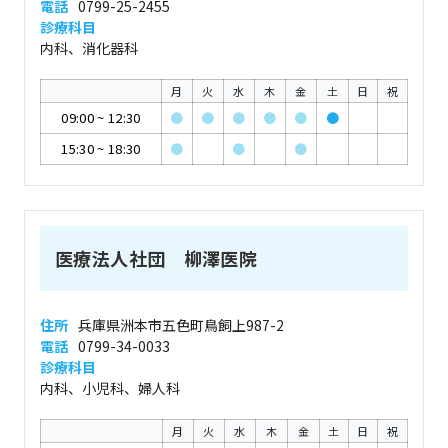
電話
0799-25-2455
診療科目
内科、消化器科
月
火
水
木
金
土
日
祝
09:00
~
12:30
●
●
●
●
●
●
15:30
~
18:30
●
●
●
医療法人社団 柳澤医院
住所
兵庫県洲本市五色町鳥飼上987-2
電話
0799-34-0033
診療科目
内科、小児科、婦人科
月
火
水
木
金
土
日
祝