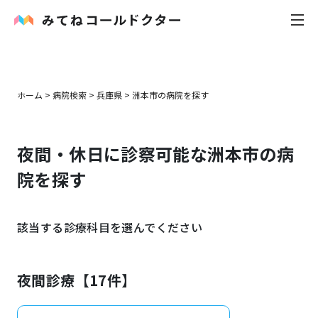
内科
ホーム
>
病院検索
>
兵庫県
>
洲本市
の病院を探す
小児科
夜間・休日に診察可能な
洲本市
の病
花粉症
院を探す
皮膚科
該当する診療科目を選んでください
感染症
お役立ち記事
夜間診療【
17
件】
お知らせ