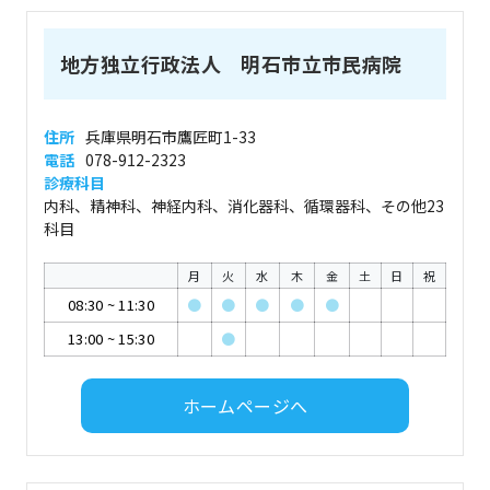
地方独立行政法人 明石市立市民病院
住所
兵庫県明石市鷹匠町1-33
電話
078-912-2323
診療科目
内科、精神科、神経内科、消化器科、循環器科、その他23
科目
月
火
水
木
金
土
日
祝
08:30
~
11:30
●
●
●
●
●
13:00
~
15:30
●
ホームページへ