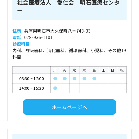
社会医療法人 愛仁会 明石医療センタ
ー
住所
兵庫県明石市大久保町八木743-33
電話
078-936-1101
診療科目
内科、呼吸器科、消化器科、循環器科、小児科、その他19
科目
月
火
水
木
金
土
日
祝
08:30
~
12:00
●
●
●
●
●
14:00
~
15:30
●
ホームページへ