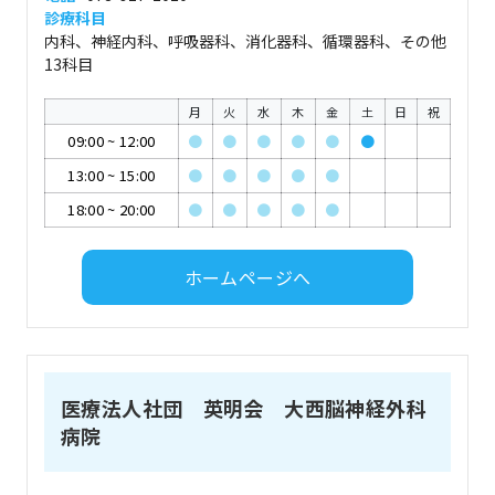
診療科目
内科、神経内科、呼吸器科、消化器科、循環器科、その他
13科目
月
火
水
木
金
土
日
祝
09:00
~
12:00
●
●
●
●
●
●
13:00
~
15:00
●
●
●
●
●
18:00
~
20:00
●
●
●
●
●
ホームページへ
医療法人社団 英明会 大西脳神経外科
病院