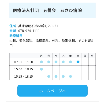
医療法人社団 五誓会 あさひ病院
住所
兵庫県明石市林崎町2-1-31
電話
078-924-1111
診療科目
内科、消化器科、循環器科、外科、整形外科、その他8科
目
月
火
水
木
金
土
日
祝
07:00
~
14:00
●
●
●
●
●
●
15:00
~
18:15
●
15:15
~
18:15
●
●
●
●
ホームページへ