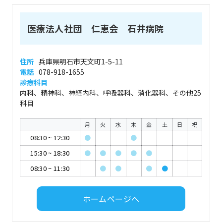
医療法人社団 仁恵会 石井病院
住所
兵庫県明石市天文町1-5-11
電話
078-918-1655
診療科目
内科、精神科、神経内科、呼吸器科、消化器科、その他25
科目
月
火
水
木
金
土
日
祝
08:30
~
12:30
●
●
15:30
~
18:30
●
●
●
●
●
08:30
~
11:30
●
●
●
●
ホームページへ