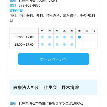
住所
兵庫県明石市大道町2-2-3
電話
078-928-9870
診療科目
内科、消化器科、外科、整形外科、放射線科、その他1科
目
月
火
水
木
金
土
日
祝
09:00
~
12:00
●
●
●
●
●
●
15:00
~
17:00
●
●
●
●
●
ホームページへ
医療法人社団 佳生会 野木病院
住所
兵庫県明石市魚住町長坂寺字ツエ池1003-1