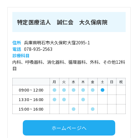
特定医療法人 誠仁会 大久保病院
住所
兵庫県明石市大久保町大窪2095-1
電話
078-935-2563
診療科目
内科、呼吸器科、消化器科、循環器科、外科、その他12科
目
月
火
水
木
金
土
日
祝
09:00
~
12:00
●
●
●
●
●
●
13:30
~
16:00
●
●
●
15:00
~
16:00
●
●
ホームページへ