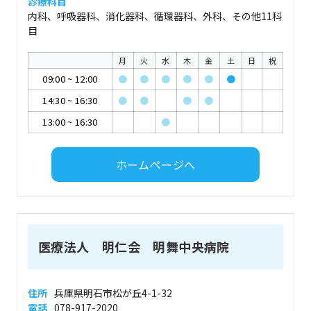
診療科目
内科、呼吸器科、消化器科、循環器科、外科、その他11科
目
月
火
水
木
金
土
日
祝
09:00
~
12:00
●
●
●
●
●
●
14:30
~
16:30
●
●
●
●
13:00
~
16:30
●
ホームページへ
医療法人 明仁会 明舞中央病院
住所
兵庫県明石市松が丘4-1-32
電話
078-917-2020