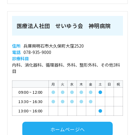
医療法人社団 せいゆう会 神明病院
住所
兵庫県明石市大久保町大窪2520
電話
078-935-9000
診療科目
内科、消化器科、循環器科、外科、整形外科、その他3科
目
月
火
水
木
金
土
日
祝
09:00
~
12:00
●
●
●
●
●
●
13:30
~
16:30
●
●
●
●
●
13:00
~
16:00
●
ホームページへ