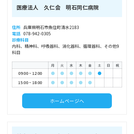
医療法人 久仁会 明石同仁病院
住所
兵庫県明石市魚住町清水2183
電話
078-942-0305
診療科目
内科、精神科、呼吸器科、消化器科、循環器科、その他9
科目
月
火
水
木
金
土
日
祝
09:00
~
12:00
●
●
●
●
●
●
15:00
~
18:00
●
●
●
●
●
ホームページへ