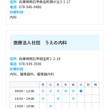
住所
兵庫県明石市魚住町錦が丘3-1-17
電話
078-946-0480
診療科目
内科
医療法人社団 うえの内科
住所
兵庫県明石市相生町2-2-18
電話
078-939-3500
診療科目
内科、循環器科、循環器内科
月
火
水
木
金
土
日
祝
09:00
~
12:00
●
●
●
●
●
●
16:30
~
19:00
●
●
●
14:00
~
19:00
●