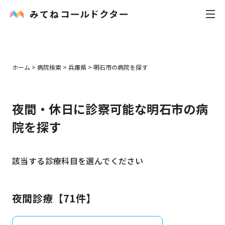
内科
ホーム
>
病院検索
>
兵庫県
>
明石市
の病院を探す
小児科
夜間・休日に診察可能な
明石市
の病
花粉症
院を探す
皮膚科
該当する診療科目を選んでください
感染症
お役立ち記事
夜間診療【
71
件】
お知らせ