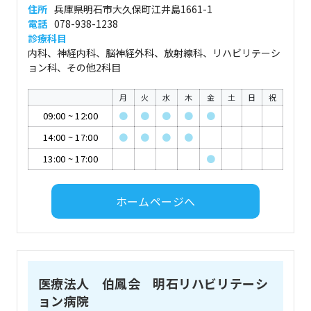
住所
兵庫県明石市大久保町江井島1661-1
電話
078-938-1238
診療科目
内科、神経内科、脳神経外科、放射線科、リハビリテーシ
ョン科、その他2科目
月
火
水
木
金
土
日
祝
09:00
~
12:00
●
●
●
●
●
14:00
~
17:00
●
●
●
●
13:00
~
17:00
●
ホームページへ
医療法人 伯鳳会 明石リハビリテーシ
ョン病院