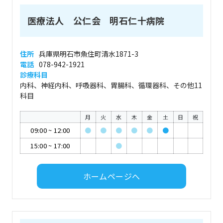
医療法人 公仁会 明石仁十病院
住所
兵庫県明石市魚住町清水1871-3
電話
078-942-1921
診療科目
内科、神経内科、呼吸器科、胃腸科、循環器科、その他11
科目
月
火
水
木
金
土
日
祝
09:00
~
12:00
●
●
●
●
●
●
15:00
~
17:00
●
ホームページへ