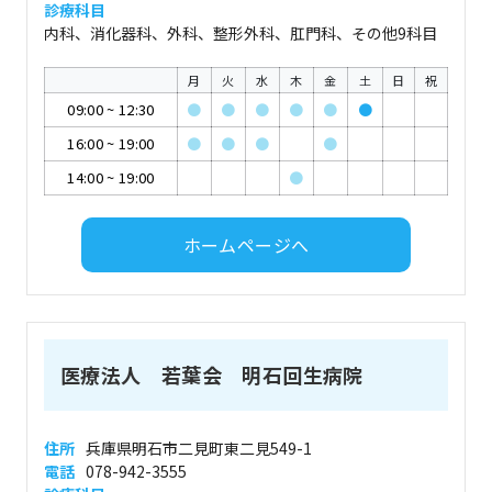
診療科目
内科、消化器科、外科、整形外科、肛門科、その他9科目
月
火
水
木
金
土
日
祝
09:00
~
12:30
●
●
●
●
●
●
16:00
~
19:00
●
●
●
●
14:00
~
19:00
●
ホームページへ
医療法人 若葉会 明石回生病院
住所
兵庫県明石市二見町東二見549-1
電話
078-942-3555