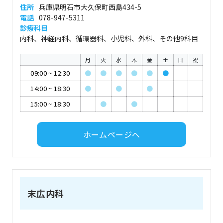
住所
兵庫県明石市大久保町西島434-5
電話
078-947-5311
診療科目
内科、神経内科、循環器科、小児科、外科、その他9科目
月
火
水
木
金
土
日
祝
09:00
~
12:30
●
●
●
●
●
●
14:00
~
18:30
●
●
●
15:00
~
18:30
●
●
ホームページへ
末広内科