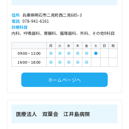
住所
兵庫県明石市二見町西二見685-3
電話
078-941-6161
診療科目
内科、呼吸器科、胃腸科、循環器科、外科、その他9科目
月
火
水
木
金
土
日
祝
09:00
~
12:00
●
●
●
●
●
●
16:00
~
18:00
●
●
●
●
●
ホームページへ
医療法人 双葉会 江井島病院