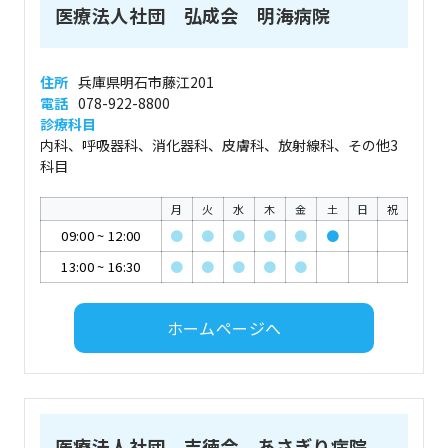
医療法人社団 弘成会 明海病院
住所
兵庫県明石市藤江201
電話
078-922-8800
診療科目
内科、呼吸器科、消化器科、皮膚科、放射線科、その他3
科目
月
火
水
木
金
土
日
祝
09:00
~
12:00
●
●
●
●
●
●
13:00
~
16:30
●
●
●
●
●
ホームページへ
医療法人社団 吉徳会 あさぎり病院