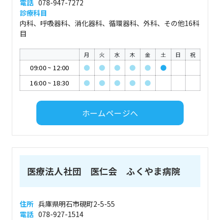
電話
078-947-7272
診療科目
内科、呼吸器科、消化器科、循環器科、外科、その他16科
目
月
火
水
木
金
土
日
祝
09:00
~
12:00
●
●
●
●
●
●
16:00
~
18:30
●
●
●
●
●
ホームページへ
医療法人社団 医仁会 ふくやま病院
住所
兵庫県明石市硯町2-5-55
電話
078-927-1514